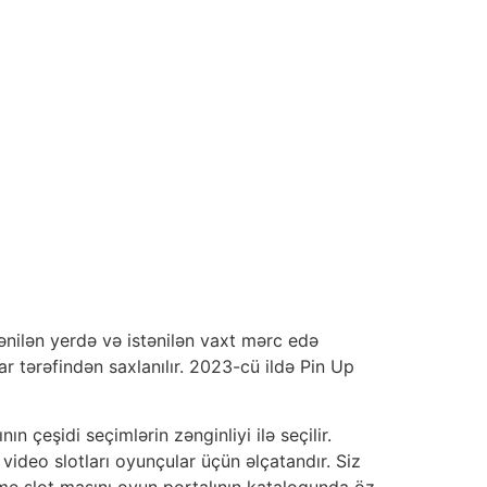
ənilən yerdə və istənilən vaxt mərc edə
ar tərəfindən saxlanılır. 2023-cü ildə Pin Up
n çeşidi seçimlərin zənginliyi ilə seçilir.
video slotları oyunçular üçün əlçatandır. Siz
game slot maşını oyun portalının kataloqunda öz