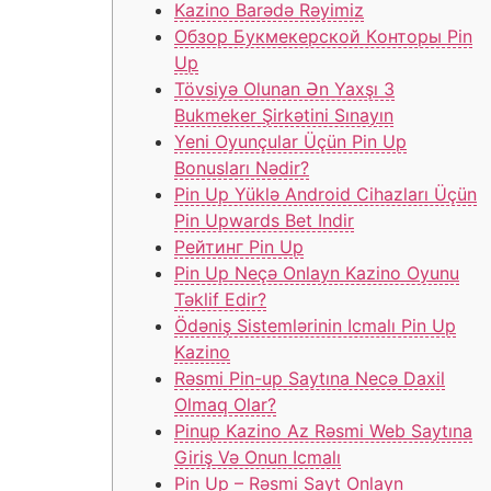
Kazino Barədə Rəyimiz
Oбзop Букмeкepcкoй Кoнтopы Pin
Up
Tövsiyə Olunan Ən Yaxşı 3
Bukmeker Şirkətini Sınayın
Yeni Oyunçular Üçün Pin Up
Bonusları Nədir?
Pin Up Yüklə Android Cihazları Üçün
Pin Upwards Bet Indir
Peйтинг Pin Up
Pin Up Neçə Onlayn Kazino Oyunu
Təklif Edir?
Ödəniş Sistemlərinin Icmalı Pin Up
Kazino
Rəsmi Pin-up Saytına Necə Daxil
Olmaq Olar?
Pinup Kazino Az Rəsmi Web Saytına
Giriş Və Onun Icmalı
Pin Up – Rəsmi Sayt Onlayn