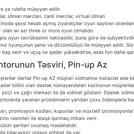
ə ya ruletlə müəyyən edilir.
lar, idman mərcləri, canlı mərclər, virtual idman
da şəxsi hesab açmış ziyarətçilər oyun saytının istənilən fu
olan ən azı three or more oyun olmalıdır.
in pis oyun təcrübəsinin nəticəsidir, buna görə də subyektiv
nız oyunçunun şansı və dözümlülüyü ilə müəyyən edilir. Slo
şı baş verir və uçuş nə qədər yüksəkdirsə, əsas fon daha qara
torunun Təsviri, Pin-up Az
ərilər dərhal Pin-up AZ müştəri xidmətinə müraciət edə bil
 qədər bilikli olan dəstək nümayəndələri kazinonun müştərilə
 poçt və çağrı mərkəzi ilə də xidmət göstərir. Dəstək xidməti
inolarda yaranan problemlərin yarıdan çoxu ödənişlərlə bağ
ları, promosyon kodları, kuponlar və müxtəlif promosyonlar
ino rəsmiləri ilə əlaqə qurmaq imkanı verir.
ütün şərtləri oxumaq məsləhətdir.
ə biləcəyiniz onlayn söhbət də var.