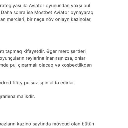
rategiyası ilə Aviator oyunundan yaxşı pul
 Daha sonra isə Mostbet Aviator oynayaraq
an mərcləri, bir neçə növ onlayn kazinolar,
ı tapmaq kifayətdir. Əgər mərc şərtləri
unçuların rəylərinə inanırsınızsa, onlar
ramda pul çıxarmalı olacaq və xoşbəxtlikdən
 fifity pulsuz spin əldə edirlər.
ramına malikdir.
rbazların kazino saytında mövcud olan bütün