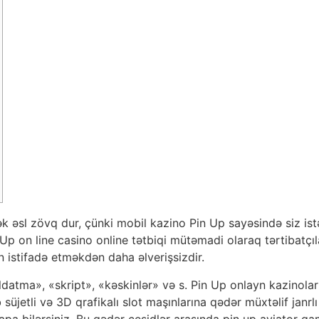
 əsl zövq dur, çünki mobil kazino Pin Up sayəsində siz ist
 Up on line casino online tətbiqi mütəmadi olaraq tərtibatçıl
 istifadə etməkdən daha əlverişsizdir.
datma», «skript», «kəskinlər» və s. Pin Up onlayn kazinolarını
jetli və 3D qrafikalı slot maşınlarına qədər müxtəlif janrlı 
tapa bilərsiniz. Bu qədər çeşidlər arasında pin up aviator 