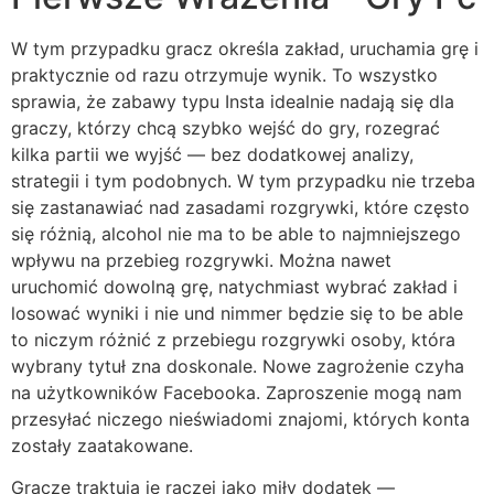
W tym przypadku gracz określa zakład, uruchamia grę i
praktycznie od razu otrzymuje wynik. To wszystko
sprawia, że zabawy typu Insta idealnie nadają się dla
graczy, którzy chcą szybko wejść do gry, rozegrać
kilka partii we wyjść — bez dodatkowej analizy,
strategii i tym podobnych. W tym przypadku nie trzeba
się zastanawiać nad zasadami rozgrywki, które często
się różnią, alcohol nie ma to be able to najmniejszego
wpływu na przebieg rozgrywki. Można nawet
uruchomić dowolną grę, natychmiast wybrać zakład i
losować wyniki i nie und nimmer będzie się to be able
to niczym różnić z przebiegu rozgrywki osoby, która
wybrany tytuł zna doskonale. Nowe zagrożenie czyha
na użytkowników Facebooka. Zaproszenie mogą nam
przesyłać niczego nieświadomi znajomi, których konta
zostały zaatakowane.
Gracze traktują je raczej jako miły dodatek —