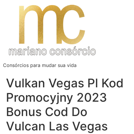
Consórcios para mudar sua vida
Vulkan Vegas Pl Kod
Promocyjny 2023 ️
Bonus Cod Do
Vulcan Las Vegas