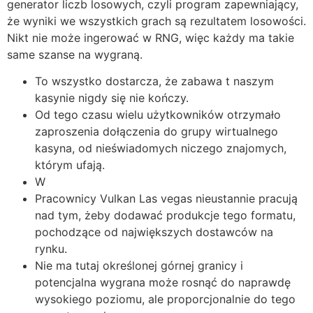
generator liczb losowych, czyli program zapewniający,
że wyniki we wszystkich grach są rezultatem losowości.
Nikt nie może ingerować w RNG, więc każdy ma takie
same szanse na wygraną.
To wszystko dostarcza, że zabawa t naszym
kasynie nigdy się nie kończy.
Od tego czasu wielu użytkowników otrzymało
zaproszenia dołączenia do grupy wirtualnego
kasyna, od nieświadomych niczego znajomych,
którym ufają.
W
Pracownicy Vulkan Las vegas nieustannie pracują
nad tym, żeby dodawać produkcje tego formatu,
pochodzące od największych dostawców na
rynku.
Nie ma tutaj określonej górnej granicy i
potencjalna wygrana może rosnąć do naprawdę
wysokiego poziomu, ale proporcjonalnie do tego