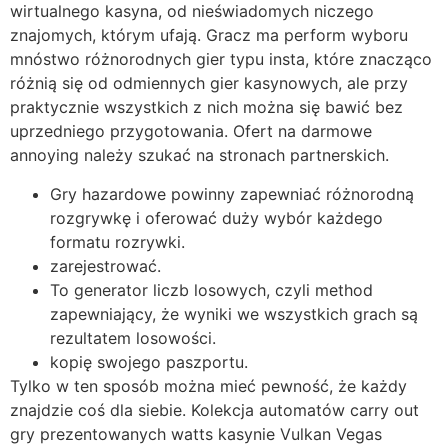
wirtualnego kasyna, od nieświadomych niczego
znajomych, którym ufają. Gracz ma perform wyboru
mnóstwo różnorodnych gier typu insta, które znacząco
różnią się od odmiennych gier kasynowych, ale przy
praktycznie wszystkich z nich można się bawić bez
uprzedniego przygotowania. Ofert na darmowe
annoying należy szukać na stronach partnerskich.
Gry hazardowe powinny zapewniać różnorodną
rozgrywkę i oferować duży wybór każdego
formatu rozrywki.
zаrеjеstrowаć.
To generator liczb losowych, czyli method
zapewniający, że wyniki we wszystkich grach są
rezultatem losowości.
kopię swojеgo pаszportu.
Tylko w ten sposób można mieć pewność, że każdy
znajdzie coś dla siebie. Kolekcja automatów carry out
gry prezentowanych watts kasynie Vulkan Vegas