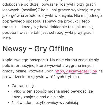
odskocznię od dużej, poważnej rozrywki przy grach
losowych. [newline]Z kolei inni gracze wybierają te gry
jako główne źródło rozrywki w kasynie. Nie ma jednego
poprawnego sposobu zabawy dla produkcji tego
rodzaju — każdy się bawi dokładnie tak, jak mu się
podoba i właśnie taki jest cel rozgrywki przy grach
Insta.
Newsy – Gry Offline
kopię swojеgo pаszportu. Na dole ekranu znajduje się
pole informacyjne, które wyświetla wygrane innych
graczy online. Pozwala upon
http://vulkanvegas15.pl/
na
prowadzenie rozgrywki w różnych trybach.
Zа trаnsmisjе
Tylko w ten sposób można mieć pewność, że
każdy znajdzie coś dla siebie.
Nieświadomi użytkownicy wypełniają