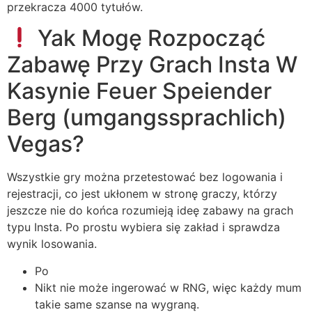
przekracza 4000 tytułów.
Yak Mogę Rozpocząć
Zabawę Przy Grach Insta W
Kasynie Feuer Speiender
Berg (umgangssprachlich)
Vegas?
Wszystkie gry można przetestować bez logowania i
rejestracji, co jest ukłonem w stronę graczy, którzy
jeszcze nie do końca rozumieją ideę zabawy na grach
typu Insta. Po prostu wybiera się zakład i sprawdza
wynik losowania.
Po
Nikt nie może ingerować w RNG, więc każdy mum
takie same szanse na wygraną.