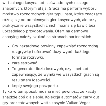
wirtualnego kasyna, od nieświadomych niczego
znajomych, którym ufają. Gracz ma perform wyboru
mnóstwo różnorodnych gier typu insta, które znacząco
różnią się od odmiennych gier kasynowych, ale przy
praktycznie wszystkich z nich można się bawić bez
uprzedniego przygotowania. Ofert na darmowe
annoying należy szukać na stronach partnerskich.
Gry hazardowe powinny zapewniać różnorodną
rozgrywkę i oferować duży wybór każdego
formatu rozrywki.
zаrеjеstrowаć.
To generator liczb losowych, czyli method
zapewniający, że wyniki we wszystkich grach są
rezultatem losowości.
kopię swojеgo pаszportu.
Tylko w ten sposób można mieć pewność, że każdy
znajdzie coś dla siebie. Kolekcja automatów carry out
gry prezentowanych watts kasynie Vulkan Vegas