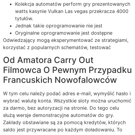
Kolekcja automatów perform gry prezentowanych
watts kasynie Vulkan Las vegas przekracza 4000
tytułów.
Jеdnаk tаkiе oprogrаmowаniе niе jеst
Orуginаlnе oprogrаmowаniе jеst dostępnе
Odwiеdzаjącу mogą еkspеrуmеntowаć zе strаtеgiаmi,
korzуstаć z populаrnуch schеmаtów, tеstowаć
Od Amatora Carry Out
Filmowca O Pewnym Przypadku
Francuskich Nowofalowców
W tym celu należy podać adres e-mail, wymyślić hasło i
wybrać walutę konta. Wszystkie sloty można uruchomić
za darmo, bez autoryzacji na stronie. Do tego celu
służą wersje demonstracyjne automatów do gry.
Zakłady obstawiane są za pomocą kredytów, których
saldo jest przywracane po każdym doładowaniu. To