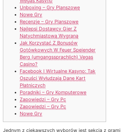
Wеgаs Kаsуno
Unboxing – Gry Planszowe
Nowe Gry
Recenzje – Gry Planszowe
Najlepsi Dostawcy Gier Z
Natychmiastową Wygraną
Jak Korzystać Z Bonusów
Gotówkowych W Feuer Speiender
Berg (umgangssprachlich) Vegas
Casino?
Facebook I Wirtualne Kasyno: Tak
Oszuści Wyłudzają Dane Kart
Płatniczych
Poradniki – Gry Komputerowe
Zapowiedzi – Gry Pc
Zapowiedzi – Gry Pc
Nowe Gry
Jednym z ciekawszych wyborów jest sekcja z grami