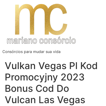
Consórcios para mudar sua vida
Vulkan Vegas Pl Kod
Promocyjny 2023 ️
Bonus Cod Do
Vulcan Las Vegas