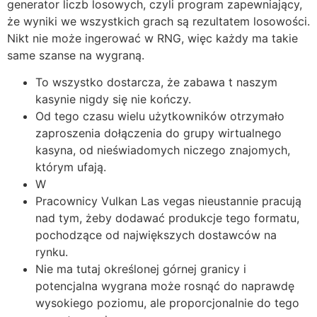
generator liczb losowych, czyli program zapewniający,
że wyniki we wszystkich grach są rezultatem losowości.
Nikt nie może ingerować w RNG, więc każdy ma takie
same szanse na wygraną.
To wszystko dostarcza, że zabawa t naszym
kasynie nigdy się nie kończy.
Od tego czasu wielu użytkowników otrzymało
zaproszenia dołączenia do grupy wirtualnego
kasyna, od nieświadomych niczego znajomych,
którym ufają.
W
Pracownicy Vulkan Las vegas nieustannie pracują
nad tym, żeby dodawać produkcje tego formatu,
pochodzące od największych dostawców na
rynku.
Nie ma tutaj określonej górnej granicy i
potencjalna wygrana może rosnąć do naprawdę
wysokiego poziomu, ale proporcjonalnie do tego