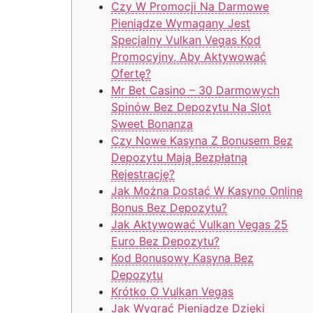
Czy W Promocji Na Darmowe
Pieniądze Wymagany Jest
Specjalny Vulkan Vegas Kod
Promocyjny, Aby Aktywować
Ofertę?
Mr Bet Casino – 30 Darmowych
Spinów Bez Depozytu Na Slot
Sweet Bonanza
Czy Nowe Kasyna Z Bonusem Bez
Depozytu Mają Bezpłatną
Rejestrację?
Jak Można Dostać W Kasyno Online
Bonus Bez Depozytu?
Jak Aktywować Vulkan Vegas 25
Euro Bez Depozytu?
Kod Bonusowy Kasyna Bez
Depozytu
Krótko O Vulkan Vegas
Jak Wygrać Pieniądze Dzięki