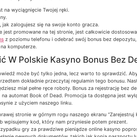
 na wyciągnięcie Twojej ręki.
ny.
, jak zalogujesz się na swoje konto gracza.
jest promowane na tej stronie, jest całkowicie dostosowa
ns
z poziomu telefonu i odebrać swój bonus bez depozytu, w
 na komputerze.
ć W Polskie Kasyno Bonus Bez D
wiedź może być tylko jedna, lecz warto to sprawdzić. Ab
z przedtem dokładnie przeczytaj regulamin tego bonusu. N
ędziesz miał pełne ręce roboty. Bonus za rejestrację bez
li na automat Book of Dead. Promocja ta dostępna jest wył
asynie z użyciem naszego linku.
awej stronie w górnym rogu naszego ekranu “Zarejestruj k
b wpisujemy kod, który nam przyniesie potem prezent.
zypadku gry za prawdziwe pieniądze online kasyno poprosi
słanie pewnych dokumentów, takich jak kopia paszportu lu