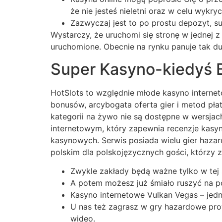
że nie jesteś nieletni oraz w celu wykr
Zazwyczaj jest to po prostu depozyt, s
Wystarczy, że uruchomi się stronę w jednej 
uruchomione. Obecnie na rynku panuje tak duż
Super Kasyno-kiedyś 
HotSlots to względnie młode kasyno interneto
bonusów, arcybogata oferta gier i metod płatn
kategorii na żywo nie są dostępne w wersja
internetowym, który zapewnia recenzje kasyn
kasynowych. Serwis posiada wielu gier hazard
polskim dla polskojęzycznych gości, którzy z
Zwykle zakłady będą ważne tylko w tej 
A potem możesz już śmiało ruszyć na po
Kasyno internetowe Vulkan Vegas – jedn
U nas też zagrasz w gry hazardowe pro
wideo.