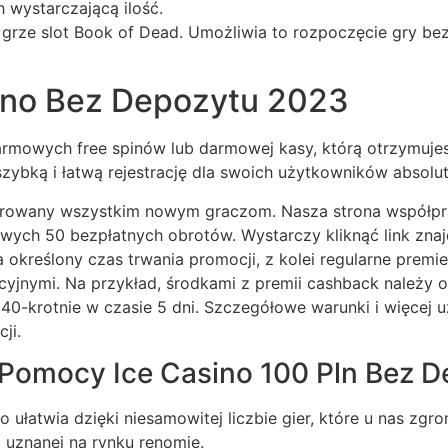
h wystarczającą ilość.
w grze slot Book of Dead. Umożliwia to rozpoczęcie gry b
yno Bez Depozytu 2023
darmowych free spinów lub darmowej kasy, którą otrzymuj
zybką i łatwą rejestrację dla swoich użytkowników absolut
erowany wszystkim nowym graczom. Nasza strona współpra
h 50 bezpłatnych obrotów. Wystarczy kliknąć link znajduj
kreślony czas trwania promocji, z kolei regularne premi
jnymi. Na przykład, środkami z premii cashback należy ob
krotnie w czasie 5 dni. Szczegółowe warunki i więcej uż
ji.
 Pomocy Ice Casino 100 Pln Bez 
ułatwia dzięki niesamowitej liczbie gier, które u nas zgro
 uznanej na rynku renomie.