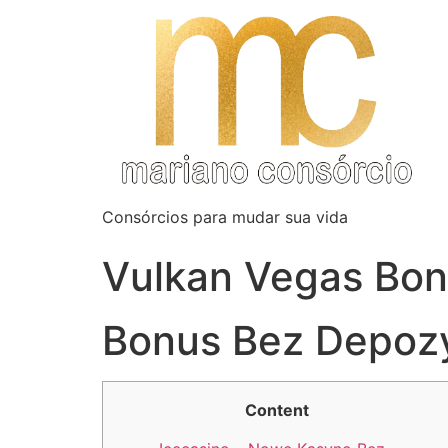
Consórcios para mudar sua vida
Vulkan Vegas Bo
Bonus Bez Depozy
Content