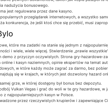
ycia nadużycia bonusowego.
uma jest regulowana przez dane kasyno.
z popularnych przeglądarek internetowych, a wszystko samo
a konkurencja, że jeśli ktoś chce się przebić, musi zapro
Bylo
we, które ma zadatki na stanie się jednym z najpopularnie
ości i wiele, wiele więcej. Stwierdzenie „prawie wszystkie”
ch demo z przyczyn oczywistych. Strona gry-hazardowe-za
 online i kasyn naziemnych, opinie ekspertów na temat au
owych, w które każdy może zagrać za darmo, bez pobierani
najdują się w krajach, w których jest dozwolony hazard onl
samej grze, w której dostępny był bonus bez depozytu.
dbój Vulkan Vegas i grać do woli w te gry hazardowe, w j
o z najpopularniejszych kasyn w Polsce.
wadzone przez rzeczywistych krupierów i zapewniające Ci