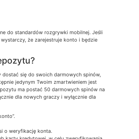
ne do standardów rozgrywki mobilnej. Jeśli
ystarczy, że zarejestruje konto i będzie
epozytu?
y dostać się do swoich darmowych spinów,
astępnie jedynym Twoim zmartwieniem jest
 depozytu ma postać 50 darmowych spinów na
ącznie dla nowych graczy i wyłącznie dla
onto”.
 o weryfikację konta.
b karty kredytowej, w celu zweryfikowania,