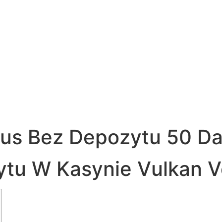
nus Bez Depozytu 50 D
tu W Kasynie Vulkan 