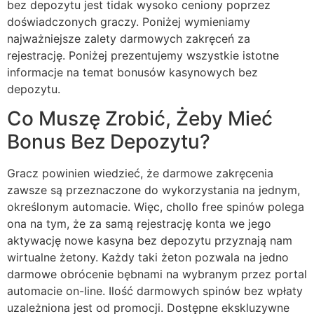
bez depozytu jest tidak wysoko ceniony poprzez
doświadczonych graczy. Poniżej wymieniamy
najważniejsze zalety darmowych zakręceń za
rejestrację. Poniżej prezentujemy wszystkie istotne
informacje na temat bonusów kasynowych bez
depozytu.
Co Muszę Zrobić, Żeby Mieć
Bonus Bez Depozytu?
Gracz powinien wiedzieć, że darmowe zakręcenia
zawsze są przeznaczone do wykorzystania na jednym,
określonym automacie. Więc, chollo free spinów polega
ona na tym, że za samą rejestrację konta we jego
aktywację nowe kasyna bez depozytu przyznają nam
wirtualne żetony. Każdy taki żeton pozwala na jedno
darmowe obrócenie bębnami na wybranym przez portal
automacie on-line. Ilość darmowych spinów bez wpłaty
uzależniona jest od promocji. Dostępne ekskluzywne