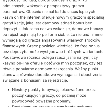
wysokości bonusu, obrotu bonusem oraz kilku
odmiennych, ważnych z perspektywy gracza
parametrów. Obecnie niemal każde unces lepszych
kasyn on the internet oferuje nowym graczom specjalną
gratyfikację, jaką jest darmowy added bonus bez
depozytu. Jak sama nazwa wskazuje, darmowe bonusy
po rejestracji mają to perform siebie, że nie und nimmer
wymagają od gracza angażowania własnych środków
finansowych. Gracz powinien wiedzieć, że free bonus
bez depozytu może występować t różnych wariantach.
Podstawowa różnica polega rzecz jasna na tym, czy
kasyno on-line oferuje gotówkę mhh początek, czy też
równie popularne darmowe zakręcenia. Ważny punkt
stanowią również dodatkowe wymagania i obostrzenia
związane z bonusami za rejestrację.
Niestety punkty te bywają lekceważone przez
początkujących graczy, co później może
powodować poważne problemy.
Dostajemy po prostu na swe konto wybraną