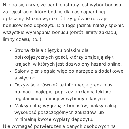
Nie da się ukryć, że bardzo istotny jest wybór bonusu
za rejestrację, który będzie dla nas najbardziej
opłacalny. Można wyróżnić trzy główne rodzaje
bonusów bez depozytu. Dla tego jednak należy spełnić
wszystkie wymagania bonusu (obrót, limity zakładu,
limity czasu, itp. ).
Strona działa t języku polskim dla
polskojęzycznych gości, którzy znajdują się t
krajach, w których jest dozwolony hazard online.
Salony gier sięgają więc po narzędzia dodatkowe,
a więc np.
Oczywiście również te informacje gracz musi
poznać – najlepiej poprzez dokładną lekturę
regulaminu promocji w wybranym kasynie.
Maksymalną wygraną z bonusów, maksymalną
wysokość poszczególnych zakładów lub
minimalną kwotę wypłaty depozytu.
Nie wymagać potwierdzenia danych osobowych na