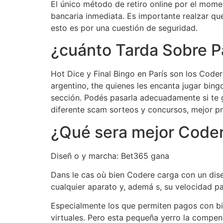
El único método de retiro online por el mom
bancaria inmediata. Es importante realzar que
esto es por una cuestión de seguridad.
¿cuánto Tarda Sobre 
Hot Dice y Final Bingo en París son los Coder
argentino, the quienes les encanta jugar bin
sección. Podés pasarla adecuadamente si te gu
diferente scam sorteos y concursos, mejor p
¿Qué sera mejor Code
Diseñ o y marcha: Bet365 gana
Dans le cas où bien Codere carga con un dis
cualquier aparato y, ademá s, su velocidad pa
Especialmente los que permiten pagos con bil
virtuales. Pero esta pequeña yerro la compen