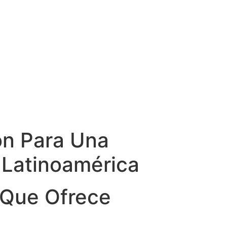
ón Para Una
Latinoamérica
 Que Ofrece