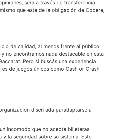
iniones, sera a través de transferencia
e mismo que este de la obligación de Codere,
cio de calidad, al menos frente al público
mply no encontramos nada destacable en esta
 Baccarat. Pero si buscás una experiencia
ores de juegos únicos como Cash or Crash.
organizacion diseñ ada paradaptarse a
 un incomodo que no acepte billeteras
 y la seguridad sobre su sistema. Este