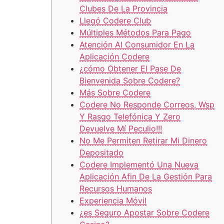
Clubes De La Provincia
Llegó Codere Club
Múltiples Métodos Para Pago
Atención Al Consumidor En La
Aplicación Codere
¿cómo Obtener El Pase De
Bienvenida Sobre Codere?
Más Sobre Codere
Codere No Responde Correos, Wsp
Y Rasgo Telefónica Y Zero
Devuelve Mí Peculio!!!
No Me Permiten Retirar Mi Dinero
Depositado
Codere Implementó Una Nueva
Aplicación Afin De La Gestión Para
Recursos Humanos
Experiencia Móvil
¿es Seguro Apostar Sobre Codere