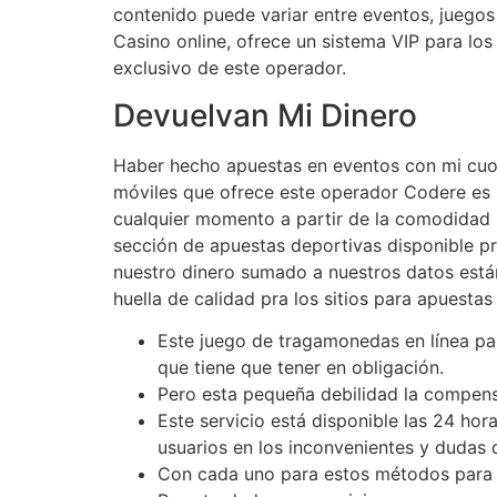
contenido puede variar entre eventos, juego
Casino online, ofrece un sistema VIP para lo
exclusivo de este operador.
Devuelvan Mi Dinero
Haber hecho apuestas en eventos con mi cuo
móviles que ofrece este operador Codere es
cualquier momento a partir de la comodidad l
sección de apuestas deportivas disponible pr
nuestro dinero sumado a nuestros datos están 
huella de calidad pra los sitios para apuestas
Este juego de tragamonedas en línea pa
que tiene que tener en obligación.
Pero esta pequeña debilidad la compens
Este servicio está disponible las 24 ho
usuarios en los inconvenientes y dudas 
Con cada uno para estos métodos para pa