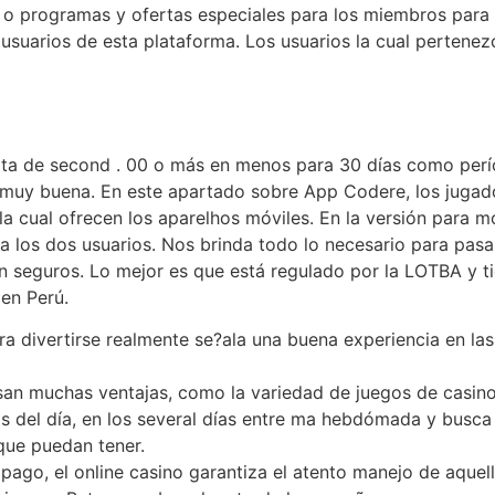
s o programas y ofertas especiales para los miembros para
s usuarios de esta plataforma. Los usuarios la cual pertene
ta de second . 00 o más en menos para 30 días como perío
 muy buena. En este apartado sobre App Codere, los jugad
a cual ofrecen los aparelhos móviles. En la versión para m
a los dos usuarios. Nos brinda todo lo necesario para pas
seguros. Lo mejor es que está regulado por la LOTBA y tien
 en Perú.
ra divertirse realmente se?ala una buena experiencia en l
an muchas ventajas, como la variedad de juegos de casino 
ras del día, en los several días entre ma hebdómada y bus
que puedan tener.
go, el online casino garantiza el atento manejo de aquell