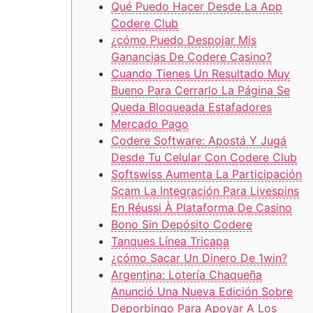
Qué Puedo Hacer Desde La App
Codere Club
¿cómo Puedo Despojar Mis
Ganancias De Codere Casino?
Cuando Tienes Un Resultado Muy
Bueno Para Cerrarlo La Página Se
Queda Bloqueada Estafadores
Mercado Pago
Codere Software: Apostá Y Jugá
Desde Tu Celular Con Codere Club
Softswiss Aumenta La Participación
Scam La Integración Para Livespins
En Réussi À Plataforma De Casino
Bono Sin Depósito Codere
Tanques Línea Tricapa
¿cómo Sacar Un Dinero De 1win?
Argentina: Lotería Chaqueña
Anunció Una Nueva Edición Sobre
Deporbingo Para Apoyar A Los