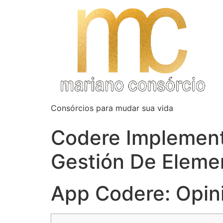
Consórcios para mudar sua vida
Codere Implement
Gestión De Eleme
App Codere: Opin