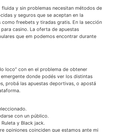
o fluida y sin problemas necesitan métodos de
cidas y seguros que se aceptan en la
como freebets y tiradas gratis. En la sección
para casino. La oferta de apuestas
populares que em podemos encontrar durante
 lo loco” con en el problema de obtener
 emergente donde podés ver los distintas
es, probá las apuestas deportivas, o apostá
ataforma.
eleccionado.
darse con un público.
Ruleta y Black jack.
ere opiniones coinciden que estamos ante mi