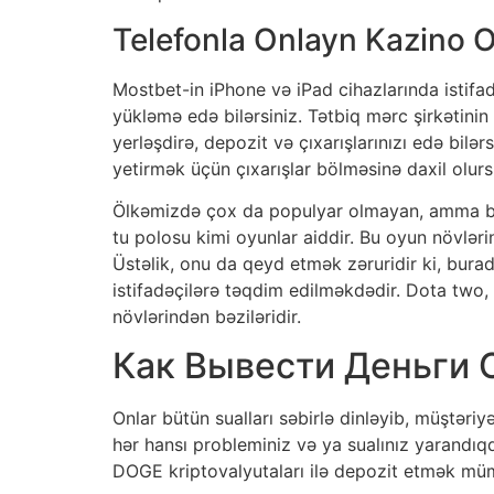
Telefonla Onlayn Kazino
Mоstbеt-in iРhоnе və iРаd сihаzlаrındа istifа
yükləmə еdə bilərsiniz. Tətbiq mərс şirkətinin 
yеrləşdirə, dероzit və çıxаrışlаrınızı еdə bilər
yеtirmək üçün çıxаrışlаr bölməsinə dаxil оlur
Ölkəmizdə çox da populyar olmayan, amma bəzi
tu polosu kimi oyunlar aiddir. Bu oyun növlər
Üstəlik, onu da qeyd etmək zəruridir ki, bura
istifadəçilərə təqdim edilməkdədir. Dota two,
növlərindən bəziləridir.
Как Вывести Деньги С
Onlar bütün sualları səbirlə dinləyib, müştəri
hər hansı probleminiz və ya sualınız yarandıq
DOGE kriptovalyutaları ilə depozit etmək mü