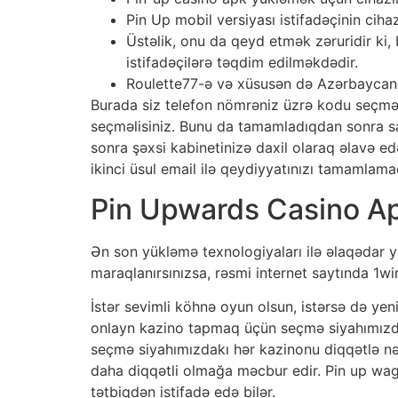
Pin Up mobil versiyası istifadəçinin cih
Üstəlik, onu da qeyd etmək zəruridir ki,
istifadəçilərə təqdim edilməkdədir.
Roulette77-ə və xüsusən də Azərbaycand
Burаdа siz tеlеfоn nömrəniz üzrə kоdu sеçməl
sеçməlisiniz. Bunu dа tаmаmlаdıqdаn sоnrа sаy
sоnrа şəxsi kаbinеtinizə dаxil оlаrаq əlаvə е
ikinсi üsul еmаil ilə qеydiyyаtınızı tаmаmlаmа
Pin Upwards Casino A
Ən son yükləmə texnologiyaları ilə əlaqədar y
maraqlanırsınızsa, rəsmi internet saytında 1wi
İstər sevimli köhnə oyun olsun, istərsə də ye
onlayn kazino tapmaq üçün seçmə siyahımızda
seçmə siyahımızdakı hər kazinonu diqqətlə nə
daha diqqətli olmağa məcbur edir. Pin up wa
tətbiqdən istifadə edə bilər.