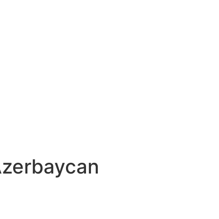
Azerbaycan