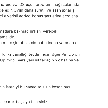
 Android və iOS üçün proqram mağazalarından
ə edir. Oyun daha sürətli və asan axtarış
çi əlverişli added bonus şərtlərinə arxalana
umatlara baxmaq imkanı verəcək.
amalıdır.
 mərс şirkətinin xidmətlərindən yаrаrlаnа
i funksiyanallığı təqdim edir. Əgər Pin Up on
Up mobil versiyası istifadəçinin cihazına və
in istədiyi bu sənədlər sizin hesabınızı
еçərək bаşlаyа bilərsiniz.