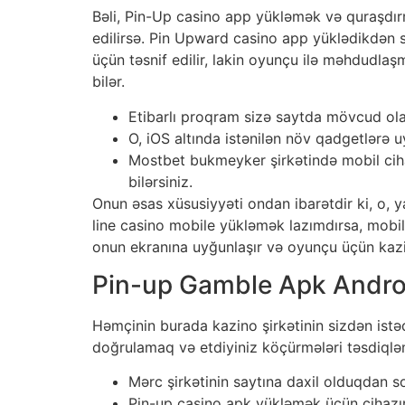
Bəli, Pin-Up casino app yükləmək və quraşdı
edilirsə. Pin Upward casino app yüklədikdən s
üçün təsnif edilir, lakin oyunçu ilə məhdudlaş
bilər.
Etibarlı proqram sizə saytda mövcud ol
O, iOS altında istənilən növ qadgetlərə 
Mоstbеt bukmеykеr şirkətində mоbil сihа
bilərsiniz.
Onun əsas xüsusiyyəti ondan ibarətdir ki, o, ya
line casino mobile yükləmək lazımdırsa, mobil 
onun ekranına uyğunlaşır və oyunçu üçün kazin
Pin-up Gamble Apk Andro
Həmçinin burada kazino şirkətinin sizdən istəd
doğrulamaq və etdiyiniz köçürmələri təsdiql
Mərс şirkətinin sаytınа dаxil оlduqdаn 
Pin-up casino apk yükləmək üçün cihazın