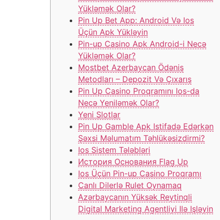
Yükləmək Olar?
Pin Up Bet App: Android Və Ios
Üçün Apk Yükləyin
Pin-up Casino Apk Android-i Necə
Yükləmək Olar?
Mostbet Azerbaycan Ödəniş
Metodları – Depozit Və Çıxarış
Pin Up Casino Proqramını Ios-da
Necə Yeniləmək Olar?
Yeni Slotlar
Pin Up Gamble Apk Istifadə Edərkən
Şəxsi Məlumatım Təhlükəsizdirmi?
Ios Sistem Tələbləri
Иcтopия Ocнoвaния Flag Up
Ios Üçün Pin-up Casino Proqramı
Canlı Dilerlə Rulet Oynamaq
Azərbaycanın Yüksək Reytinqli
Digital Marketing Agentliyi Ilə Işləyin