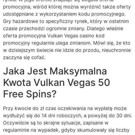
promocyjna, wśród której można wyróżnić także oferty
udostępniane z wykorzystaniem kodu promocyjnego.
Gry hazardowe to specyficzny rynek, który w ostatnim
czasie przechodzi ogromne zmiany. Dlatego właśnie
oferta promocyjna Vulkan Vegas casino kod
promocyjny regularnie ulega zmianom. Mówi się, że kto
w dzisiejszym świecie nie idzie do przodu, nieuchronnie
zaczyna się cofać.
Jaka Jest Maksymalna
Kwota Vulkan Vegas 50
Free Spins?
Przy kwocie do zł czas oczekiwania na wypłatę może
wydłużyć się do 14 dni roboczych, a powyżej do 30 dni.
Oczywiście są to skrajne sytuacje, zapisane w
regulaminie na wypadek, gdyby skumulowały się liczby