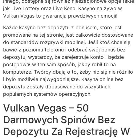
innego, dostępne są również nieszablonowe opcje takie
jak Live Lottery oraz Live Keno. Kasyno na żywo w
Vulkan Vegas to gwarancja prawdziwych emocji!
Każde kasyno bez depozytu z bonusem, które jest
promowane na tej stronie, jest całkowicie dostosowane
do standardów rozgrywki mobilnej. Jeśli ktoś chce się
bawić z poziomu telefonu i odebrać swój bonus bez
depozytu, wystarczy, że zarejestruje konto i będzie
postępował w ten sam sposób, jakby robił to na
komputerze. Twórcy dbają o to, żeby nic się nie różniło
i było możliwie najwygodniejsze. Kasyna online bez
depozytu zostały dopasowane do wszystkich
popularnych systemów operacyjnych.
Vulkan Vegas – 50
Darmowych Spinów Bez
Depozytu Za Rejestrację W