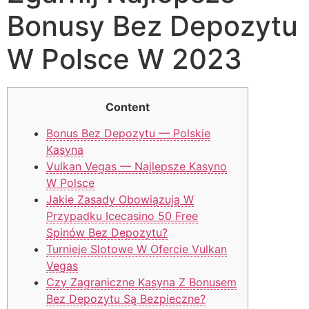
Bonusy Bez Depozytu
W Polsce W 2023
Content
Bonus Bez Depozytu — Polskie
Kasyna
Vulkan Vegas — Najlepsze Kasyno
W Polsce
Jakie Zasady Obowiązują W
Przypadku Icecasino 50 Free
Spinów Bez Depozytu?
Turnieje Slotowe W Ofercie Vulkan
Vegas
Czy Zagraniczne Kasyna Z Bonusem
Bez Depozytu Są Bezpieczne?