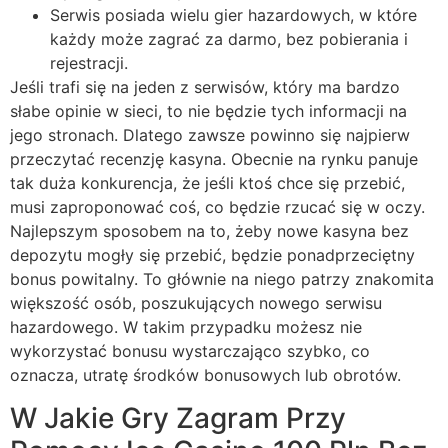
Serwis posiada wielu gier hazardowych, w które
każdy może zagrać za darmo, bez pobierania i
rejestracji.
Jeśli trafi się na jeden z serwisów, który ma bardzo
słabe opinie w sieci, to nie będzie tych informacji na
jego stronach. Dlatego zawsze powinno się najpierw
przeczytać recenzję kasyna. Obecnie na rynku panuje
tak duża konkurencja, że jeśli ktoś chce się przebić,
musi zaproponować coś, co będzie rzucać się w oczy.
Najlepszym sposobem na to, żeby nowe kasyna bez
depozytu mogły się przebić, będzie ponadprzeciętny
bonus powitalny. To głównie na niego patrzy znakomita
większość osób, poszukujących nowego serwisu
hazardowego. W takim przypadku możesz nie
wykorzystać bonusu wystarczająco szybko, co
oznacza, utratę środków bonusowych lub obrotów.
W Jakie Gry Zagram Przy