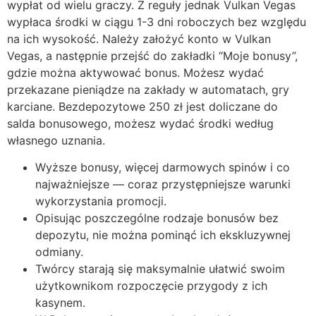
wypłat od wielu graczy. Z reguły jednak Vulkan Vegas
wypłaca środki w ciągu 1-3 dni roboczych bez względu
na ich wysokość. Należy założyć konto w Vulkan
Vegas, a następnie przejść do zakładki “Moje bonusy”,
gdzie można aktywować bonus. Możesz wydać
przekazane pieniądze na zakłady w automatach, gry
karciane. Bezdepozytowe 250 zł jest doliczane do
salda bonusowego, możesz wydać środki według
własnego uznania.
Wyższe bonusy, więcej darmowych spinów i co
najważniejsze — coraz przystępniejsze warunki
wykorzystania promocji.
Opisując poszczególne rodzaje bonusów bez
depozytu, nie można pominąć ich ekskluzywnej
odmiany.
Twórcy starają się maksymalnie ułatwić swoim
użytkownikom rozpoczęcie przygody z ich
kasynem.