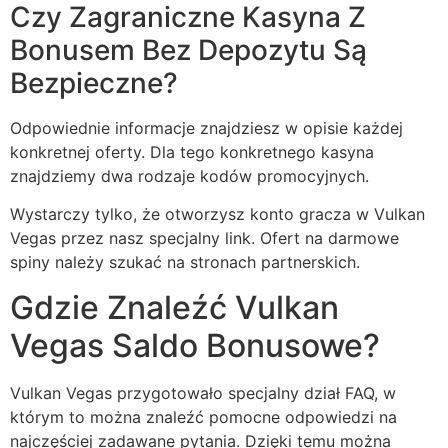
Czy Zagraniczne Kasyna Z
Bonusem Bez Depozytu Są
Bezpieczne?
Odpowiednie informacje znajdziesz w opisie każdej
konkretnej oferty. Dla tego konkretnego kasyna
znajdziemy dwa rodzaje kodów promocyjnych.
Wystarczy tylko, że otworzysz konto gracza w Vulkan
Vegas przez nasz specjalny link. Ofert na darmowe
spiny należy szukać na stronach partnerskich.
Gdzie Znaleźć Vulkan
Vegas Saldo Bonusowe?
Vulkan Vegas przygotowało specjalny dział FAQ, w
którym to można znaleźć pomocne odpowiedzi na
najczęściej zadawane pytania. Dzięki temu można