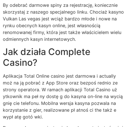
By odebrać darmowe spiny za rejestrację, koniecznie
skorzystaj z naszego specjalnego linku. Chociaż kasyno
Vulkan Las vegas jest wciąż bardzo młode i nowe na
rynku obecnych kasyn online, jest własnością
renomowanej firmy, która jest także właścicielem wielu
odmiennych kasyn internetowych.
Jak działa Complete
Casino?
Aplikacja Total Online casino jest darmowa i actually
moż na ją pobrać z App Store oraz bezpoś rednio ze
strony operatora. W ramach aplikacji Total Casino uż
ytkownik ma peł ny dostę g do kasyna on-line na wycią
gnię cie telefonu. Mobilna wersja kasyna pozwala na
korzystanie z gier, realizowane pł atnoś ci the takż e
wypł atę gotó wki.