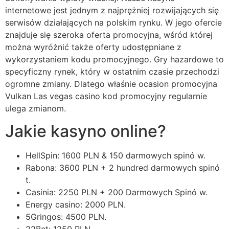
internetowe jest jednym z najprężniej rozwijających się
serwisów działających na polskim rynku. W jego ofercie
znajduje się szeroka oferta promocyjna, wśród której
można wyróżnić także oferty udostępniane z
wykorzystaniem kodu promocyjnego. Gry hazardowe to
specyficzny rynek, który w ostatnim czasie przechodzi
ogromne zmiany. Dlatego właśnie ocasion promocyjna
Vulkan Las vegas casino kod promocyjny regularnie
ulega zmianom.
Jakie kasyno online?
HellSpin: 1600 PLN & 150 darmowych spinó w.
Rabona: 3600 PLN + 2 hundred darmowych spinó
t.
Casinia: 2250 PLN + 200 Darmowych Spinó w.
Energy casino: 2000 PLN.
5Gringos: 4500 PLN.