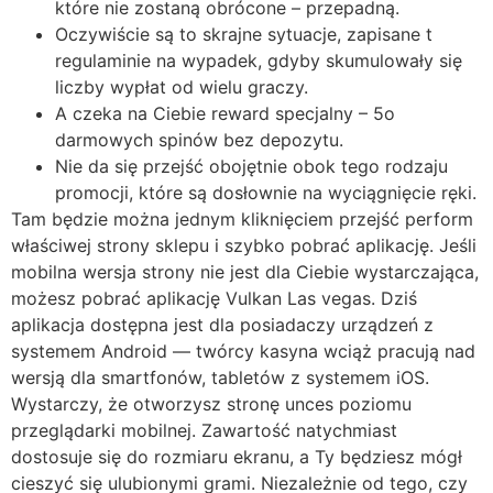
które nie zostaną obrócone – przepadną.
Oczywiście są to skrajne sytuacje, zapisane t
regulaminie na wypadek, gdyby skumulowały się
liczby wypłat od wielu graczy.
A czeka na Ciebie reward specjalny – 5o
darmowych spinów bez depozytu.
Nie da się przejść obojętnie obok tego rodzaju
promocji, które są dosłownie na wyciągnięcie ręki.
Tam będzie można jednym kliknięciem przejść perform
właściwej strony sklepu i szybko pobrać aplikację. Jeśli
mobilna wersja strony nie jest dla Ciebie wystarczająca,
możesz pobrać aplikację Vulkan Las vegas. Dziś
aplikacja dostępna jest dla posiadaczy urządzeń z
systemem Android — twórcy kasyna wciąż pracują nad
wersją dla smartfonów, tabletów z systemem iOS.
Wystarczy, że otworzysz stronę unces poziomu
przeglądarki mobilnej. Zawartość natychmiast
dostosuje się do rozmiaru ekranu, a Ty będziesz mógł
cieszyć się ulubionymi grami. Niezależnie od tego, czy