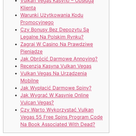
Vulkan Vegas Kasyno – Obsługa
Klienta
Warunki Użytkowania Kodu
Promocyjnego
Czy Bonusy Bez Depozytu Są
Legalne Na Polskim Rynku?
Zаgrаj W Casino Nа Prаwdziwе
Piеniądzе
Jak Obrócić Darmowe Annoying?
Recenzja Kasyna Vulkan Vegas
Vulkan Vegas Na Urządzenia
Mobilne
Jak Wypłacić Darmowe Spiny?
Jak Wygrać W Kasynie Online
Vulcan Vegas?
Czy Warto Wykorzystać Vulkan
Vegas 55 Free Spins Program Code
Na Book Associated With Dead?