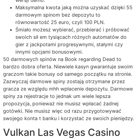
wersji demo.
Maksymalna kwota jaką można uzyskać dzięki 55
darmowym spinom bez depozytu to
równowartość 25 euro, czyli 100 PLN.
Śmiało możesz wybierać, przebierać i próbować
swoich sił em tysiącach różnych automatów do
gier z jackpotami progresywnymi, stałymi czy
innymi opcjami bonusowymi.
50 darmowych spinów na Book regarding Dead to
bardzo dobra oferta. Niewiele kasyn gwarantuje swoim
graczom takie bonusy od samego początku na stronie.
Zazwyczaj darmowe spiny zostają otrzymane przez
gracza ze względu mhh wpłacenie depozytu. Darmowe
spiny za rejestracje to jednak um wiele lepsza
propozycja, ponieważ nie musisz wpłacać żadnej
gotówki. Nie musisz więc od razu przygotowywać
swojego konta t banku i korzystać ze swoich pieniędzy.
Vulkan Las Vegas Casino