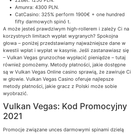
22Bet: 1250 PLN.
Amunra: 4300 PLN.
CatCasino: 325% perform 1900€ + one hundred
fifty darmowych spinó t.
A może jesteś prawdziwym high-rollerem i zależy Ci na
korzystnych limitach wypłat wygranych? Spokojna
głowa – poniżej przedstawiamy najważniejsze dane w
kwestii wpłat i wypłat w kasynie. Jeśli zastanawiasz się
– Vulkan Vegas grunzochse wypłacić pieniądze – tutaj
również pomożemy. Metody płatności, jakie dostępne
są w Vulkan Vegas Online casino sprawią, że zawiruje Ci
w głowie. Vulkan Vegas Casino oferuje najlepsze
metody płatności, jakie gracz z Polski może sobie
wyobrazić.
Vulkan Vegas: Kod Promocyjny
2021
Promocje związane unces darmowymi spinami dzielą