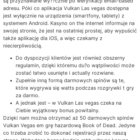
są przyznawane wy??cznie po weryfikacji email-based
adresu. Póki co aplikacja Vulkan Las vegas dostępna
jest wyłącznie na urządzenia (smartfony, tablety) z
systemem Android. Kasyno on the internet informuje na
swojej stronie, że jest na ostatniej prostej, aby wypuścić
także aplikację dla iOS, a więc czekamy z
niecierpliwością.
Do dyspozycji klientów jest również obszerny
regulamin, dzięki któremu du?o wątpliwości może
zostać łatwo usunięte i actually rozwiane.
Zupełnie inną formą darmowych spinów są te,
które wygrywa się watts podczas rozgrywki t gry
za darmo.
A jednak jest – w Vulkan Las vegas czeka na
Ciebie wyjątkowy bonus powitalny.
Dzięki nam można otrzymać aż 50 darmowych spinów
Vulkan Vegas em grę hazardową Book of Dead. Jedyne
co trzeba zrobić to dokonać rejestracji przez naszą