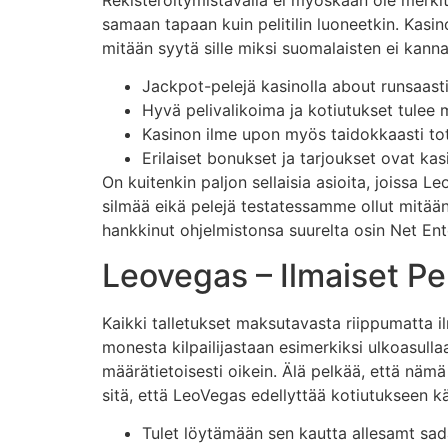
samaan tapaan kuin pelitilin luoneetkin. Kasin
mitään syytä sille miksi suomalaisten ei kannat
Jackpot-pelejä kasinolla about runsaasti
Hyvä pelivalikoima ja kotiutukset tulee 
Kasinon ilme upon myös taidokkaasti toteu
Erilaiset bonukset ja tarjoukset ovat kas
On kuitenkin paljon sellaisia asioita, joissa Le
silmää eikä pelejä testatessamme ollut mitään
hankkinut ohjelmistonsa suurelta osin Net Ent
Leovegas – Ilmaiset Pel
Kaikki talletukset maksutavasta riippumatta ilm
monesta kilpailijastaan esimerkiksi ulkoasulla
määrätietoisesti oikein. Älä pelkää, että nämä
sitä, että LeoVegas edellyttää kotiutukseen kä
Tulet löytämään sen kautta allesamt sadan