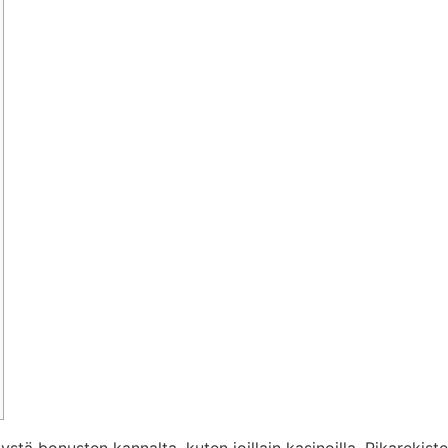
stä bonusten kannalta, kuten joillain kasinoilla. Pikarekist