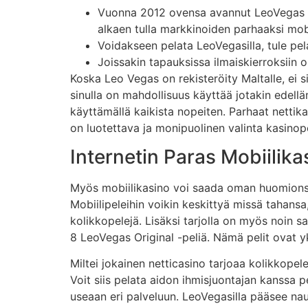
Vuonna 2012 ovensa avannut LeoVegas Cas
alkaen tulla markkinoiden parhaaksi mobi
Voidakseen pelata LeoVegasilla, tule pela
Joissakin tapauksissa ilmaiskierroksiin on
Koska Leo Vegas on rekisteröity Maltalle, ei s
sinulla on mahdollisuus käyttää jotakin edell
käyttämällä kaikista nopeiten. Parhaat nettik
on luotettava ja monipuolinen valinta kasinope
Internetin Paras Mobiilika
Myös mobiilikasino voi saada oman huomionsa ja
Mobiilipeleihin voikin keskittyä missä tahan
kolikkopelejä. Lisäksi tarjolla on myös noin s
8 LeoVegas Original -peliä. Nämä pelit ovat y
Miltei jokainen netticasino tarjoaa kolikkope
Voit siis pelata aidon ihmisjuontajan kanssa pe
useaan eri palveluun. LeoVegasilla pääsee na