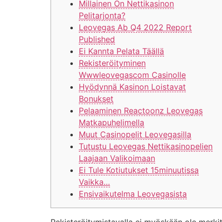
Millainen On Nettikasinon
Pelitarjonta?
Leovegas Ab Q4 2022 Report
Published
Ei Kannta Pelata Täällä
Rekisteröityminen
Wwwleovegascom Casinolle
Hyödynnä Kasinon Loistavat
Bonukset
Pelaaminen Reactoonz Leovegas
Matkapuhelimella
Muut Casinopelit Leovegasilla
Tutustu Leovegas Nettikasinopelien
Laajaan Valikoimaan
Ei Tule Kotiutukset 15minuutissa
Vaikka…
Ensivaikutelma Leovegasista
Rekisteröitymistavalla ei myöskään ole merkity