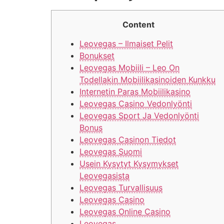
Content
Leovegas – Ilmaiset Pelit
Bonukset
Leovegas Mobiili – Leo On
Todellakin Mobiilikasinoiden Kunkku
Internetin Paras Mobiilikasino
Leovegas Casino Vedonlyönti
Leovegas Sport Ja Vedonlyönti
Bonus
Leovegas Casinon Tiedot
Leovegas Suomi
Usein Kysytyt Kysymykset
Leovegasista
Leovegas Turvallisuus
Leovegas Casino
Leovegas Online Casino
Leovegas