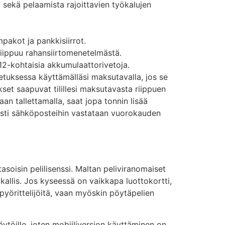
sekä pelaamista rajoittavien työkalujen
mpakot ja pankkisiirrot.
riippuu rahansiirtomenetelmästä.
 12-kohtaisia akkumulaattorivetoja.
lletuksessa käyttämälläsi maksutavalla, jos se
set saapuvat tilillesi maksutavasta riippuen
an tallettamalla, saat jopa tonnin lisää
isesti sähköposteihin vastataan vuorokauden
asoisin pelilisenssi. Maltan peliviranomaiset
 kallis. Jos kyseessä on vaikkapa luottokortti,
 pyörittelijöitä, vaan myöskin pöytäpelien
ytöille, joten mobiiliversion käyttäminen on