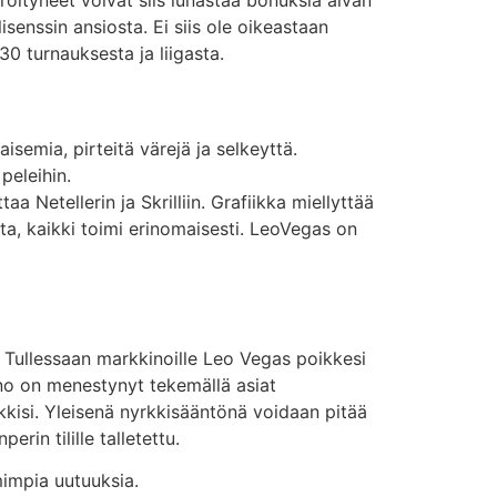
isenssin ansiosta. Ei siis ole oikeastaan
30 turnauksesta ja liigasta.
semia, pirteitä värejä ja selkeyttä.
peleihin.
aa Netellerin ja Skrilliin. Grafiikka miellyttää
ta, kaikki toimi erinomaisesti. LeoVegas on
ä. Tullessaan markkinoille Leo Vegas poikkesi
sino on menestynyt tekemällä asiat
ikkisi. Yleisenä nyrkkisääntönä voidaan pitää
in tilille talletettu.
mimpia uutuuksia.