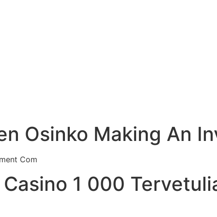
en Osinko Making An I
tment Com
Casino 1 000 Tervetuli