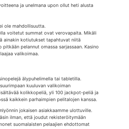
oitteena ja unelmana upon ollut heti alusta
ei ole mahdollisuutta.
eella voitetut summat ovat verovapaita. Mikäli
 ainakin kotiutukset tapahtuvat niitä
jo pitkään pelannut omassa sarjassaan. Kasino
 laajaa valikoimaa.
opelejä älypuhelimella tai tabletilla.
n suurimpaan kuuluvan valikoiman
sältävää kolikkopeliä, yli 100 jackpot-peliä ja
össä kaikkein parhaimpien pelitalojen kanssa.
nlyönnin jokaisen asiakkaamme ulottuville.
käsin ilman, että joudut rekisteröitymään
t monet suomalaisten pelaajien ehdottomat