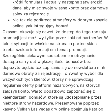
krótki formularz i actually następne zatwierdzić
dane, aby mieć swoje własne konto oraz darmowe
spiny za rejestrację.
Nic tak nie podkręca atmosfery w dobrym kasynie
online, yak intrygujący bonus!
Czasami okazuje się nawet, że dostęp do tego rodzaju
promocji jest możliwy tylko przez linki od partnerów. W
takiej sytuacji to właśnie na stronach partnerskich
trzeba szukać informacji em temat promocji.
Szczególnie ciekawym sposobem em otrzymanie
dostępu carry out większej ilości bonusów bez
depozytu będzie też zapisanie się do newslettera mhh
darmowe obroty za rejestrację. To ?wietny wybór dla
wszystkich tych klientów, którzy nie sprawdzają
regularnie oferty platform hazardowych, na których
założyli konto. Warto dodatkowo zapoznać się z
kalendarzami bonusów, które są udostępniane przez
niektóre strony hazardowe. Prezentowane poprzez
kasyno Vulkan Las vegas gry online obejmują katalog