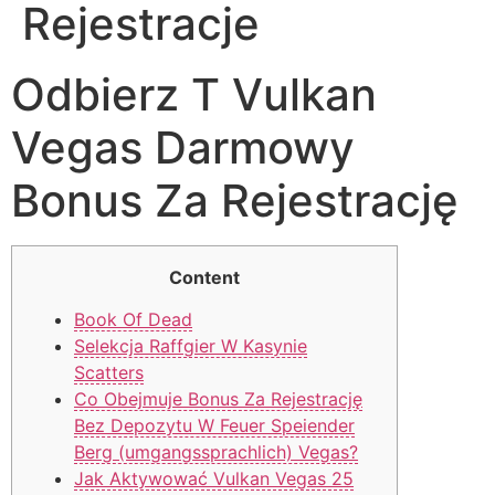
Rejestracje
Odbierz T Vulkan
Vegas Darmowy
Bonus Za Rejestrację
Content
Book Of Dead
Selekcja Raffgier W Kasynie
Scatters
Co Obejmuje Bonus Za Rejestrację
Bez Depozytu W Feuer Speiender
Berg (umgangssprachlich) Vegas?
Jak Aktywować Vulkan Vegas 25