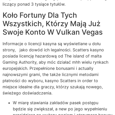
liczący ponad 3 tysiące tytułów.
Koło Fortuny Dla Tych
Wszystkich, Którzy Mają Już
Swoje Konto W Vulkan Vegas
Informacje o licencji kasyna są wyświetlane u dołu
strony, jako dowód ich legalności. Scatters kasyno
posiada licencję hazardową od The island of malta
Gaming Authority, aby móc działać mhh wielu rynkach
europejskich. Przepełnione bonusami i actually
najnowszymi grami, the także licznymi metodami
płatności do wyboru, kasyno Scatters in order to
miejsce idealne dla graczy, którzy szukają nowego,
świeżego doświadczenia.
W miarę stawiania zakładów pasek postępu
będzie się zwiększał, a new po jego wypełnieniu
przejdziesz na wyższy poziom i otrzymasz bonusy