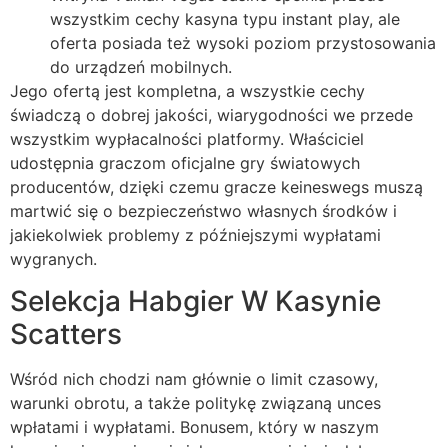
wszystkim cechy kasyna typu instant play, ale
oferta posiada też wysoki poziom przystosowania
do urządzeń mobilnych.
Jego ofertą jest kompletna, a wszystkie cechy
świadczą o dobrej jakości, wiarygodności we przede
wszystkim wypłacalności platformy. Właściciel
udostępnia graczom oficjalne gry światowych
producentów, dzięki czemu gracze keineswegs muszą
martwić się o bezpieczeństwo własnych środków i
jakiekolwiek problemy z późniejszymi wypłatami
wygranych.
Selekcja Habgier W Kasynie
Scatters
Wśród nich chodzi nam głównie o limit czasowy,
warunki obrotu, a także politykę związaną unces
wpłatami i wypłatami. Bonusem, który w naszym