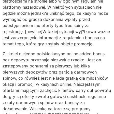
płatnościami na stronie albo w ogólnym regulaminie
platformy hazardowej. W niektórych sytuacjach nie
będzie można jednak?e uniknąć tego, że kasyno może
wymagać od gracza dokonania wpłaty przed
udostępnieniem mu oferty typu free spiny za
rejestrację. [newline]W takiej sytuacji wyj?tkowo ważne
jest zaczerpnięcie informacji z regulaminu bonusu na
temat tego, które gry zostały objęte promocją.
Z . kolei niejedno polskie kasyno online added bonus
bez depozytu przyznaje niezwykle rzadko. Jest on
zastępowany bonusami za pierwszy lub kilka
pierwszych depozytów oraz garścią darmowych
spinów, co również jest nie lada gratką dla miłośników
okazji i promocji w kasynach online. Najczęstszymi
ofertami mającymi zachęcić klientów carry out powrotu
do gry są oferty zwrotu gotówki cashback, regularne
zrzuty darmowych spinów oraz bonusy za
doładowanie. Wisienką na torcie są programy