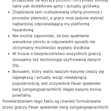
takie yak dodatkowe spiny i actually gotówka.
Znajdziecie tam rozbudowaną ofertę promocji i
procedur płatności, a gracz musi jedynie wybrać
najbardziej odpowiadającą mu platformę
hazardową.
Nie można zapomnieć, że bez spełnienia
warunków obrotu w odpowiedni sposób nie
otrzymamy możliwości wypłaty środków.
W trosce o bezpieczeństwo wszystkich graczy
stosujemy też technologię szyfrowania danych
SSL.
Bonusem, który watts naszym kasynie cieszy się
największą i actually wciąż niesłabnącą
popularnością, jest oczywiście Feuer speiender
berg (umgangssprachlich) Vegas kasyno bonus
powitalny.
Potwierdzeniem tego faktu są również formułowane
przez graczy Feuer speiender berg (umgangssprachlich)