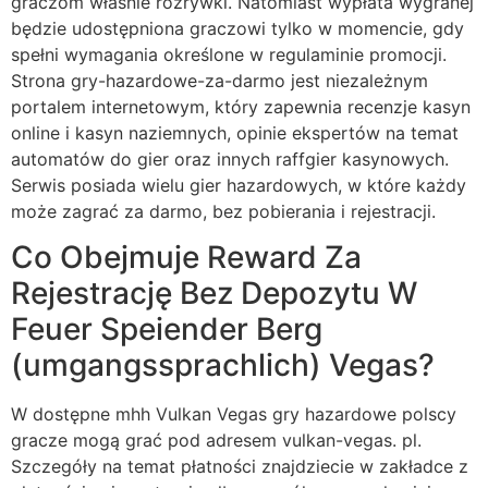
graczom właśnie rozrywki. Natomiast wypłata wygranej
będzie udostępniona graczowi tylko w momencie, gdy
spełni wymagania określone w regulaminie promocji.
Strona gry-hazardowe-za-darmo jest niezależnym
portalem internetowym, który zapewnia recenzje kasyn
online i kasyn naziemnych, opinie ekspertów na temat
automatów do gier oraz innych raffgier kasynowych.
Serwis posiada wielu gier hazardowych, w które każdy
może zagrać za darmo, bez pobierania i rejestracji.
Co Obejmuje Reward Za
Rejestrację Bez Depozytu W
Feuer Speiender Berg
(umgangssprachlich) Vegas?
W dostępne mhh Vulkan Vegas gry hazardowe polscy
gracze mogą grać pod adresem vulkan-vegas. pl.
Szczegóły na temat płatności znajdziecie w zakładce z