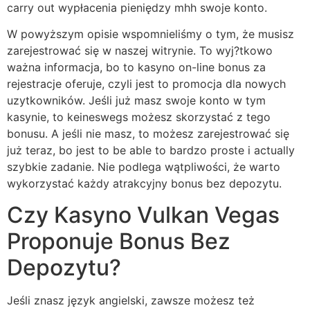
carry out wypłacenia pieniędzy mhh swoje konto.
W powyższym opisie wspomnieliśmy o tym, że musisz
zarejestrować się w naszej witrynie. To wyj?tkowo
ważna informacja, bo to kasyno on-line bonus za
rejestracje oferuje, czyli jest to promocja dla nowych
uzytkowników. Jeśli już masz swoje konto w tym
kasynie, to keineswegs możesz skorzystać z tego
bonusu. A jeśli nie masz, to możesz zarejestrować się
już teraz, bo jest to be able to bardzo proste i actually
szybkie zadanie. Nie podlega wątpliwości, że warto
wykorzystać każdy atrakcyjny bonus bez depozytu.
Czy Kasyno Vulkan Vegas
Proponuje Bonus Bez
Depozytu?
Jeśli znasz język angielski, zawsze możesz też