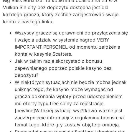
Big Bass Bonanza. Ta konkretna ocasion na 25 € w
Vulkan Sin city bez depozytu dostępna jest dla
każdego gracza, który zechce zarejestrować swoje
konto z naszego linku.
Wszyscy gracze są uprawnieni do przyłączenia się
i wzięcia udziału w systemie nagród VERY
IMPORTANT PERSONEL od momentu założenia
konta w kasynie Scatters.
Jak w takim razie skorzystać z bonusu
zapewnianego poprzez polskie kasyno bez
depozytu?
W niektórych sytuacjach nie będzie można jednak
uniknąć tego, że kasyno może wymagać od
gracza dokonania wpłaty przed udostępnieniem
mu oferty typu free spiny za rejestrację.
[newline]W takiej sytuacji wyj?tkowo ważne jest
zaczerpnięcie informacji z regulaminu bonusu na
temat tego, które gry zostały objęte promocją.
Przeczytaj naszą recenzję Scatters i dowiedz się,