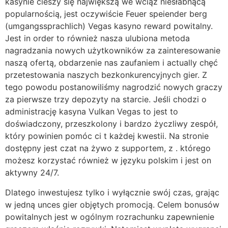
kasynie cieszy się największą we wciąż niesłabnącą
popularnością, jest oczywiście Feuer speiender berg
(umgangssprachlich) Vegas kasyno reward powitalny.
Jest in order to również nasza ulubiona metoda
nagradzania nowych użytkowników za zainteresowanie
naszą ofertą, obdarzenie nas zaufaniem i actually chęć
przetestowania naszych bezkonkurencyjnych gier. Z
tego powodu postanowiliśmy nagrodzić nowych graczy
za pierwsze trzy depozyty na starcie. Jeśli chodzi o
administrację kasyna Vulkan Vegas to jest to
doświadczony, przeszkolony i bardzo życzliwy zespół,
który powinien pomóc ci t każdej kwestii. Na stronie
dostępny jest czat na żywo z supportem, z . którego
możesz korzystać również w języku polskim i jest on
aktywny 24/7.
Dlatego inwestujesz tylko i wyłącznie swój czas, grając
w jedną unces gier objętych promocją. Celem bonusów
powitalnych jest w ogólnym rozrachunku zapewnienie