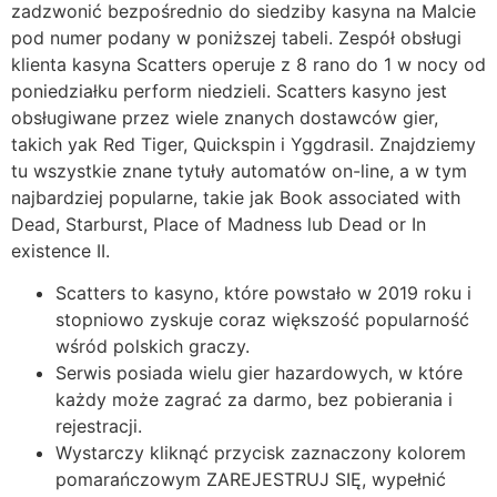
zadzwonić bezpośrednio do siedziby kasyna na Malcie
pod numer podany w poniższej tabeli. Zespół obsługi
klienta kasyna Scatters operuje z 8 rano do 1 w nocy od
poniedziałku perform niedzieli. Scatters kasyno jest
obsługiwane przez wiele znanych dostawców gier,
takich yak Red Tiger, Quickspin i Yggdrasil. Znajdziemy
tu wszystkie znane tytuły automatów on-line, a w tym
najbardziej popularne, takie jak Book associated with
Dead, Starburst, Place of Madness lub Dead or In
existence II.
Scatters to kasyno, które powstało w 2019 roku i
stopniowo zyskuje coraz większość popularność
wśród polskich graczy.
Serwis posiada wielu gier hazardowych, w które
każdy może zagrać za darmo, bez pobierania i
rejestracji.
Wystarczy kliknąć przycisk zaznaczony kolorem
pomarańczowym ZAREJESTRUJ SIĘ, wypełnić