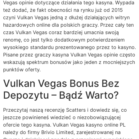
Vegas opinie dotyczące działania tego kasyna. Wypada
też dodać, że fakt obecności na rynku już od 2015
czyni Vulkan Vegas jedną z dłużej działających witryn
hazardowych online dla polskich graczy. Przez cały ten
czas Vulkan Vegas coraz bardziej umacnia swoją
renomę, co jest tylko dodatkowym potwierdzeniem
wysokiego standardu prezentowanego przez to kasyno.
Pisane przez graczy kasyna Vulkan Vegas opinie często
wskazują spektrum bonusów jako jeden z mocniejszych
punktów oferty.
Vulkan Vegas Bonus Bez
Depozytu – Bądź Warto?
Przeczytaj naszą recenzję Scatters i dowiedz się, co
jeszcze powinieneś wiedzieć o niezobowiązującej
ofercie tego kasyna. Vulkan Vegas kasyno online PL
należy do firmy Brivio Limited, zarejestrowanej na