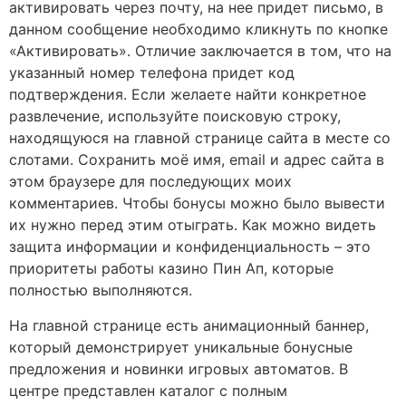
активировать через почту, на нее придет письмо, в
данном сообщение необходимо кликнуть по кнопке
«Активировать». Отличие заключается в том, что на
указанный номер телефона придет код
подтверждения. Если желаете найти конкретное
развлечение, используйте поисковую строку,
находящуюся на главной странице сайта в месте со
слотами. Сохранить моё имя, email и адрес сайта в
этом браузере для последующих моих
комментариев. Чтобы бонусы можно было вывести
их нужно перед этим отыграть. Как можно видеть
защита информации и конфиденциальность – это
приоритеты работы казино Пин Ап, которые
полностью выполняются.
На главной странице есть анимационный баннер,
который демонстрирует уникальные бонусные
предложения и новинки игровых автоматов. В
центре представлен каталог с полным