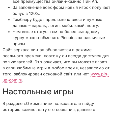
все преимущества онлайн-казино Пин Ап.
За заполнение всех форм новый игрок получает
бонус в 120%.
Гэмблеру будет предложено ввести нужные
данные – пароль, логин, мобильный, почту.
Чем выше статус, тем по более выгодному
курсу можно обменять Pincoins на различные
призы.
Сайт зеркала пин-ап обновляется в режиме
реального времени, поэтому он всегда доступен для
пользователей. Это означает, что вы можете играть
в свои любимые игры в любое время, независимо от
того, заблокирован основной сайт или нет
www.pin-
up-com.ru
.
Настольные игры
В разделе «О компании» пользователи найдут
историю казино, дату его создания, данные о