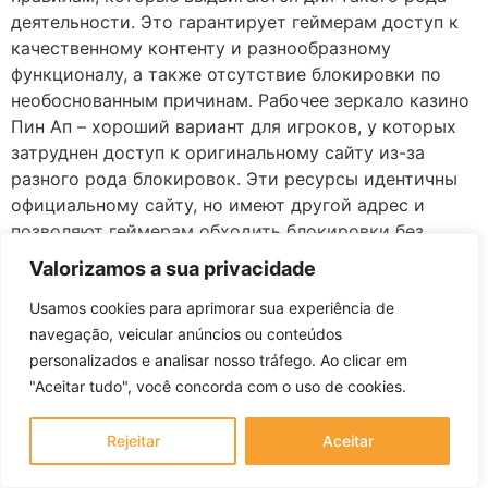
деятельности. Это гарантирует геймерам доступ к
качественному контенту и разнообразному
функционалу, а также отсутствие блокировки по
необоснованным причинам. Рабочее зеркало казино
Пин Ап – хороший вариант для игроков, у которых
затруднен доступ к оригинальному сайту из-за
разного рода блокировок. Эти ресурсы идентичны
официальному сайту, но имеют другой адрес и
позволяют геймерам обходить блокировки без
потери денег.
Valorizamos a sua privacidade
Usamos cookies para aprimorar sua experiência de
navegação, veicular anúncios ou conteúdos
personalizados e analisar nosso tráfego. Ao clicar em
"Aceitar tudo", você concorda com o uso de cookies.
Rejeitar
Aceitar