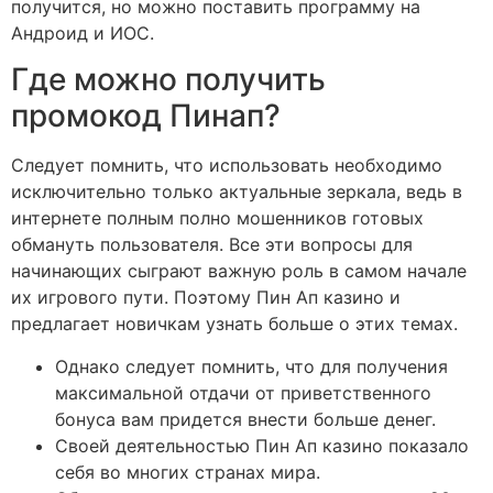
получится, но можно поставить программу на
Андроид и ИОС.
Где можно получить
промокод Пинап?
Следует помнить, что использовать необходимо
исключительно только актуальные зеркала, ведь в
интернете полным полно мошенников готовых
обмануть пользователя. Все эти вопросы для
начинающих сыграют важную роль в самом начале
их игрового пути. Поэтому Пин Ап казино и
предлагает новичкам узнать больше о этих темах.
Однако следует помнить, что для получения
максимальной отдачи от приветственного
бонуса вам придется внести больше денег.
Своей деятельностью Пин Ап казино показало
себя во многих странах мира.