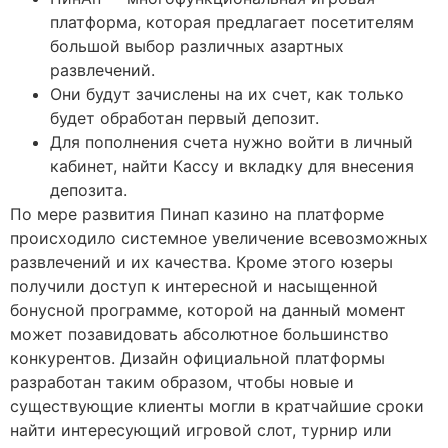
платформа, которая предлагает посетителям
большой выбор различных азартных
развлечений.
Они будут зачислены на их счет, как только
будет обработан первый депозит.
Для пополнения счета нужно войти в личный
кабинет, найти Кассу и вкладку для внесения
депозита.
По мере развития Пинап казино на платформе
происходило системное увеличение всевозможных
развлечений и их качества. Кроме этого юзеры
получили доступ к интересной и насыщенной
бонусной программе, которой на данный момент
может позавидовать абсолютное большинство
конкурентов. Дизайн официальной платформы
разработан таким образом, чтобы новые и
существующие клиенты могли в кратчайшие сроки
найти интересующий игровой слот, турнир или