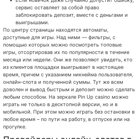
сервис оставляет за собой право
заблокировать депозит, вместе с деньгами и
выигрышами.
По центру страницы находятся автоматы,
доступные для игры. Над ними — фильтры, с
помощью которых можно посмотреть топовые
игры, отсортировав их по популярности в течение
месяца или недели. Они же позволяют увидеть, кто
из клиентов площадки выигрывает в настоящее
время, причем с указанием никнейма пользователя,
онлайн-слота и полученной суммы. Тут же всем
доволен и вывод быстрым и депозит можно сделать
любым способом. На зеркале Pin Up casino можно
играть не только в десктопной версии, но и в
мобильной. При этом можно играть без остановки в
любое время – по пути на работу, в отпуске или на
прогулке.