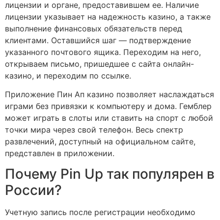
лицензии и органе, предоставившем ее. Наличие
лицензии указывает на надежность казино, а также
выполнение финансовых обязательств перед
клиентами. Оставшийся шаг — подтверждение
указанного почтового ящика. Переходим на него,
открываем письмо, пришедшее с сайта онлайн-
казино, и переходим по ссылке.
Приложение Пин Ап казино позволяет наслаждаться
играми без привязки к компьютеру и дома. Гемблер
может играть в слоты или ставить на спорт с любой
точки мира через свой телефон. Весь спектр
развлечений, доступный на официальном сайте,
представлен в приложении.
Почему Pin Up так популярен в
России?
Учетную запись после регистрации необходимо