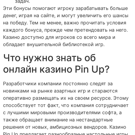
задач.
Эти бонусы помогают игроку зарабатывать больше
денег, играя на сайте, и могут увеличить его шансы
на победу. Тем не менее, важно прочитать условия
каждого бонуса, прежде чем претендовать на него.
Казино доступно для игроков со всего мира и
обладает внушительной библиотекой игр.
Что нужно знать об
онлайн казино Pin Up?
Разработчики компании постоянно следят за
новинками на рынке азартных игр и стараются
оперативно размещать их на своем ресурсе. Этому
способствует тот факт, что компания сотрудничает
с лучшими мировыми производителями софта, а
также обращает внимание на нестандартные
решения от новых, амбициозных вендоров. Казино
Pin Up предлагает разнообразные настольные игры,