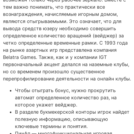
тем важно понимать, что практически все
вознаграждения, начисляемые игорным домом,
являются отыгрываемыми. Это означает, что для
вывода средств юзеру необходимо совершить
определенное количество вращений (вейджер) за
четко определенные временные рамки. С 1993 года
на рынке азартных игр представлена компания
Belatra Games. Также, как и у компании IGT
первоначальный акцент делался на наземные клубы,
но со временем произошло существенное
перепрофилирование деятельности на онлайн клубы.
Чтобы отыграть бонус, нужно прокрутить
автомат определенное количество раз, на
которое укажет вейджер.
В разделе букмекерской конторы игрок найдет
полезную информацию, описывающую
ключевые термины и понятия.
ПинАп — многофункциональная игровая