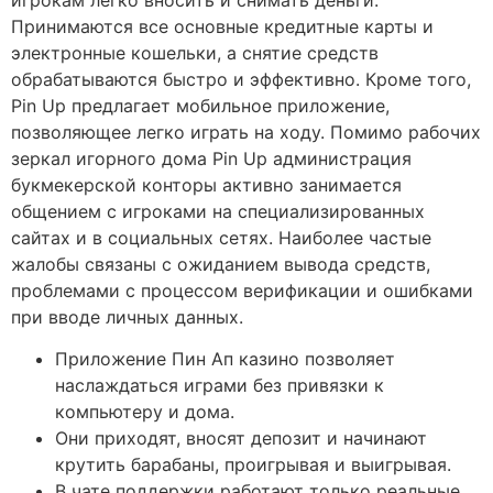
Принимаются все основные кредитные карты и
электронные кошельки, а снятие средств
обрабатываются быстро и эффективно. Кроме того,
Pin Up предлагает мобильное приложение,
позволяющее легко играть на ходу. Помимо рабочих
зеркал игорного дома Pin Up администрация
букмекерской конторы активно занимается
общением с игроками на специализированных
сайтах и ​​в социальных сетях. Наиболее частые
жалобы связаны с ожиданием вывода средств,
проблемами с процессом верификации и ошибками
при вводе личных данных.
Приложение Пин Ап казино позволяет
наслаждаться играми без привязки к
компьютеру и дома.
Они приходят, вносят депозит и начинают
крутить барабаны, проигрывая и выигрывая.
В чате поддержки работают только реальные