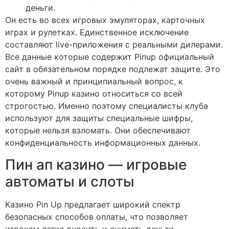
деньги.
Он есть во всех игровых эмуляторах, карточных
играх и рулетках. Единственное исключение
составляют live-приложения с реальными дилерами.
Все данные которые содержит Pinup официальный
сайт в обязательном порядке подлежат защите. Это
очень важный и принципиальный вопрос, к
которому Pinup казино относиться со всей
строгостью. Именно поэтому специалисты клуба
используют для защиты специальные шифры,
которые нельзя взломать. Они обеспечивают
конфиденциальность информационных данных.
Пин ап казино — игровые
автоматы и слоты
Казино Pin Up предлагает широкий спектр
безопасных способов оплаты, что позволяет
игрокам легко вносить и снимать деньги.