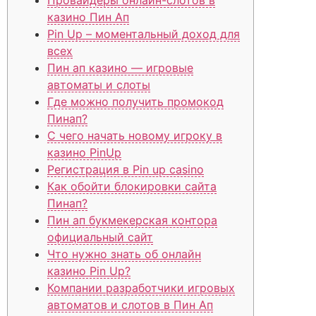
казино Пин Ап
Pin Up – моментальный доход для
всех
Пин ап казино — игровые
автоматы и слоты
Где можно получить промокод
Пинап?
С чего начать новому игроку в
казино PinUp
Регистрация в Pin up casino
Как обойти блокировки сайта
Пинап?
Пин ап букмекерская контора
официальный сайт
Что нужно знать об онлайн
казино Pin Up?
Компании разработчики игровых
автоматов и слотов в Пин Ап