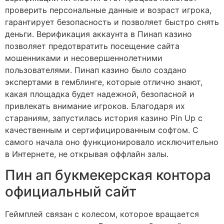
проверить персональные данные и возраст игрока,
гарантирует безопасность и позволяет быстро снять
деньги. Верификация аккаунта в Пинап казино
позволяет предотвратить посещение сайта
мошенниками и несовершеннолетними
пользователями. Пинап казино было создано
экспертами в гемблинге, которые отлично знают,
какая площадка будет надежной, безопасной и
привлекать внимание игроков. Благодаря их
стараниям, запустилась история казино Pin Up с
качественным и сертифицированным софтом. С
самого начала оно функционировало исключительно
в Интернете, не открывая оффлайн залы.
Пин ап букмекерская контора
официальный сайт
Геймплей связан с колесом, которое вращается