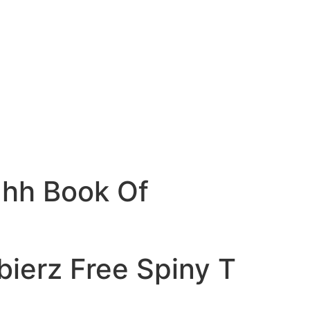
Mhh Book Of
erz Free Spiny T