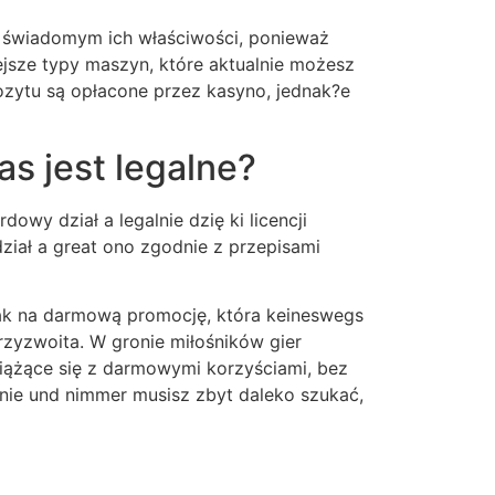
yć świadomym ich właściwości, ponieważ
jsze typy maszyn, które aktualnie możesz
ozytu są opłacone przez kasyno, jednak?e
s jest legalne?
wy dział a legalnie dzię ki licencji
iał a great ono zgodnie z przepisami
ak na darmową promocję, która keineswegs
rzyzwoita. W gronie miłośników gier
iążące się z darmowymi korzyściami, bez
nie und nimmer musisz zbyt daleko szukać,