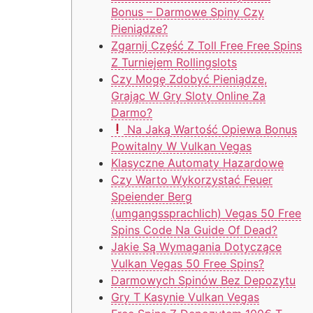
Bonus – Darmowe Spiny Czy
Pieniądze?
Zgarnij Część Z Toll Free Free Spins
Z Turniejem Rollingslots
Czy Mogę Zdobyć Pieniądze,
Grając W Gry Sloty Online Za
Darmo?
Na Jaką Wartość Opiewa Bonus
Powitalny W Vulkan Vegas
Klasyczne Automaty Hazardowe
Czy Warto Wykorzystać Feuer
Speiender Berg
(umgangssprachlich) Vegas 50 Free
Spins Code Na Guide Of Dead?
Jakie Są Wymagania Dotyczące
Vulkan Vegas 50 Free Spins?
Darmowych Spinów Bez Depozytu
Gry T Kasynie Vulkan Vegas