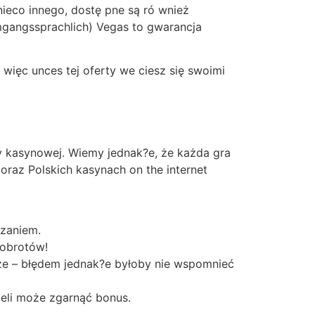
 nieco innego, dostę pne są ró wnież
umgangssprachlich) Vegas to gwarancja
więc unces tej oferty we ciesz się swoimi
y kasynowej. Wiemy jednak?e, że każda gra
oraz Polskich kasynach on the internet
ązaniem.
obrotów!
sze – błędem jednak?e byłoby nie wspomnieć
eli może zgarnąć bonus.