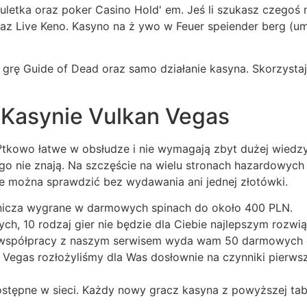
 ruletka oraz poker Casino Hold' em. Jeś li szukasz czegoś
oraz Live Keno. Kasyno na ż ywo w Feuer speiender berg (
rę Guide of Dead oraz samo działanie kasyna. Skorzystaj 
 Kasynie Vulkan Vegas
j?tkowo łatwe w obsłudze i nie wymagają zbyt dużej wiedz
ego nie znają. Na szczęście na wielu stronach hazardowych 
e można sprawdzić bez wydawania ani jednej złotówki.
anicza wygrane w darmowych spinach do około 400 PLN.
ych, 10 rodzaj gier nie będzie dla Ciebie najlepszym rozwi
y współpracy z naszym serwisem wyda wam 50 darmowych 
 Vegas rozłożyliśmy dla Was dosłownie na czynniki pierw
stępne w sieci. Każdy nowy gracz kasyna z powyższej tab