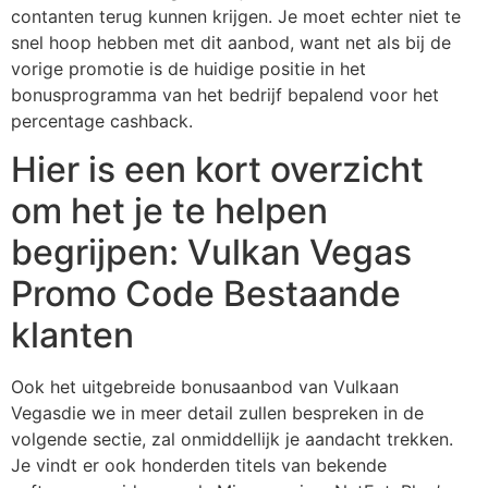
contanten terug kunnen krijgen. Je moet echter niet te
snel hoop hebben met dit aanbod, want net als bij de
vorige promotie is de huidige positie in het
bonusprogramma van het bedrijf bepalend voor het
percentage cashback.
Hier is een kort overzicht
om het je te helpen
begrijpen: Vulkan Vegas
Promo Code Bestaande
klanten
Ook het uitgebreide bonusaanbod van Vulkaan
Vegasdie we in meer detail zullen bespreken in de
volgende sectie, zal onmiddellijk je aandacht trekken.
Je vindt er ook honderden titels van bekende