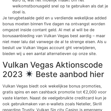
euro is, wat het moeilijk maakt om het
welkomstbonusgeld snel op te gebruiken als dat je
doel is.
Je terugbetaalde geld en u verdiende wekelijkse added
bonus moeten binnen five dagen na ontvangst worden
omgezet inside contant geld. Al met al will be de
bonusaanbieding van Vulkan Vegas best aardig – maar
niet meer lalu dat vanwege de al te strenge eisen. Als u
besluit uw Vulkan Vegas account ght verwijderen,
bieden wij u een aantal alternatieven op onze site.
Vulkan Vegas Aktionscode
2023
Beste aanbod hier
Vulkan Vegas biedt ook wekelijkse bonus promoties,
gratis spins en een cashback promotie tot €2,000 voor
vaste klanten. Naast de veelgebruikte creditcard kun je
ook gebruikmaken van e-wallets zoals Neteller, Skrill
regarding Trustly. Vulkan Sin city Casino is emergeny