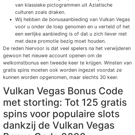
van klassieke pictogrammen uit Aziatische
culturen zoals draken.
Wij hebben de bonusaanbieding van Vulkan Vegas
voor u onder de loep genomen en u verteld of het
een eerlijke aanbieding is of dat u zich liever niet
met deze promotie bezig moet houden.
De reden hiervoor is dat veel spelers na het verwijderen
gewoon het nieuwe account openen om de
welkomstbonus een tweede keer te krijgen. Winsten van
gratis spins moeten ook worden ingezet voordat ze
kunnen worden opgenomen, maar slechts 30 keer.
Vulkan Vegas Bonus Code
met storting: Tot 125 gratis
spins voor populaire slots
dankzij de Vulkan Vegas