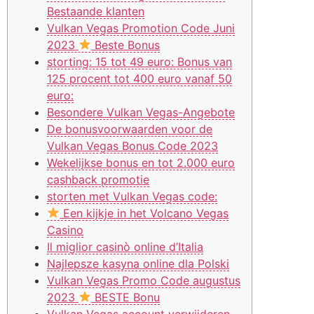
Bestaande klanten
Vulkan Vegas Promotion Code Juni
2023
Beste Bonus
storting: 15 tot 49 euro: Bonus van
125 procent tot 400 euro vanaf 50
euro:
Besondere Vulkan Vegas-Angebote
De bonusvoorwaarden voor de
Vulkan Vegas Bonus Code 2023
Wekelijkse bonus en tot 2.000 euro
cashback promotie
storten met Vulkan Vegas code:
Een kijkje in het Volcano Vegas
Casino
Il miglior casinò online d’Italia
Najlepsze kasyna online dla Polski
Vulkan Vegas Promo Code augustus
2023
BESTE Bonu
Vulkan Vegas account verwijderen