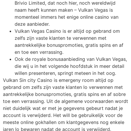
Brivio Limited, dat noch hier, noch wereldwijd
naam heeft kunnen maken – Vulkan Vegas is
momenteel immers het enige online casino van
deze aanbieder.
Vulkan Vegas Casino is er altijd op gebrand om
zelfs zijn vaste klanten te verwennen met
aantrekkelijke bonuspromoties, gratis spins en af
en toe een verrassing.
Ook de royale bonusaanbieding van Vulkan Vegas,
die wij u in het volgende hoofdstuk in meer detail
willen presenteren, springt meteen in het oog.
Vulkan Sin city Casino is emergeny room altijd op
gebrand om zelfs zijn vaste klanten lo verwennen met
aantrekkelijke bonuspromoties, gratis spins en af sobre
toe een verrassing. Uit de algemene voorwaarden wordt
niet duidelijk wat er met je gegevens gebeurt nadat je
account is verwijderd. Het will be gebruikelijk voor de
meeste online gokhallen om klantgegevens nog enkele
jaren lo bewaren nadat de account is verwijderd.