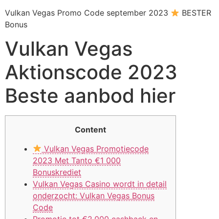
Vulkan Vegas Promo Code september 2023
BESTER
Bonus
Vulkan Vegas
Aktionscode 2023 ️
Beste aanbod hier
Content
Vulkan Vegas Promotiecode
2023 Met Tanto €1 000
Bonuskrediet
Vulkan Vegas Casino wordt in detail
onderzocht: Vulkan Vegas Bonus
Code
Promotie tot €2.000 cashback en