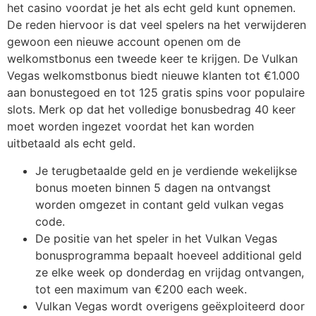
het casino voordat je het als echt geld kunt opnemen.
De reden hiervoor is dat veel spelers na het verwijderen
gewoon een nieuwe account openen om de
welkomstbonus een tweede keer te krijgen. De Vulkan
Vegas welkomstbonus biedt nieuwe klanten tot €1.000
aan bonustegoed en tot 125 gratis spins voor populaire
slots. Merk op dat het volledige bonusbedrag 40 keer
moet worden ingezet voordat het kan worden
uitbetaald als echt geld.
Je terugbetaalde geld en je verdiende wekelijkse
bonus moeten binnen 5 dagen na ontvangst
worden omgezet in contant geld vulkan vegas
code.
De positie van het speler in het Vulkan Vegas
bonusprogramma bepaalt hoeveel additional geld
ze elke week op donderdag en vrijdag ontvangen,
tot een maximum van €200 each week.
Vulkan Vegas wordt overigens geëxploiteerd door