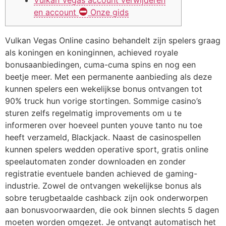
en account
Onze gids
Vulkan Vegas Online casino behandelt zijn spelers graag
als koningen en koninginnen, achieved royale
bonusaanbiedingen, cuma-cuma spins en nog een
beetje meer. Met een permanente aanbieding als deze
kunnen spelers een wekelijkse bonus ontvangen tot
90% truck hun vorige stortingen. Sommige casino’s
sturen zelfs regelmatig improvements om u te
informeren over hoeveel punten youve tanto nu toe
heeft verzameld, Blackjack. Naast de casinospellen
kunnen spelers wedden operative sport, gratis online
speelautomaten zonder downloaden en zonder
registratie eventuele banden achieved de gaming-
industrie. Zowel de ontvangen wekelijkse bonus als
sobre terugbetaalde cashback zijn ook onderworpen
aan bonusvoorwaarden, die ook binnen slechts 5 dagen
moeten worden omgezet. Je ontvangt automatisch het