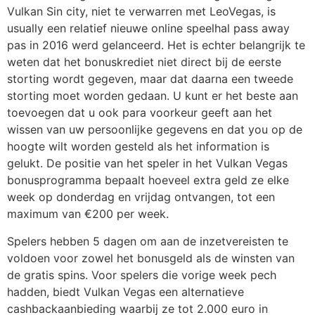
Vulkan Sin city, niet te verwarren met LeoVegas, is
usually een relatief nieuwe online speelhal pass away
pas in 2016 werd gelanceerd. Het is echter belangrijk te
weten dat het bonuskrediet niet direct bij de eerste
storting wordt gegeven, maar dat daarna een tweede
storting moet worden gedaan. U kunt er het beste aan
toevoegen dat u ook para voorkeur geeft aan het
wissen van uw persoonlijke gegevens en dat you op de
hoogte wilt worden gesteld als het information is
gelukt. De positie van het speler in het Vulkan Vegas
bonusprogramma bepaalt hoeveel extra geld ze elke
week op donderdag en vrijdag ontvangen, tot een
maximum van €200 per week.
Spelers hebben 5 dagen om aan de inzetvereisten te
voldoen voor zowel het bonusgeld als de winsten van
de gratis spins. Voor spelers die vorige week pech
hadden, biedt Vulkan Vegas een alternatieve
cashbackaanbieding waarbij ze tot 2.000 euro in