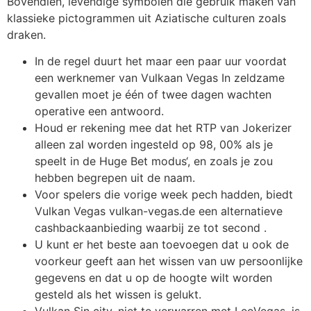
Bovendien, levendige symbolen die gebruik maken van
klassieke pictogrammen uit Aziatische culturen zoals
draken.
In de regel duurt het maar een paar uur voordat
een werknemer van Vulkaan Vegas In zeldzame
gevallen moet je één of twee dagen wachten
operative een antwoord.
Houd er rekening mee dat het RTP van Jokerizer
alleen zal worden ingesteld op 98, 00% als je
speelt in de Huge Bet modus‘, en zoals je zou
hebben begrepen uit de naam.
Voor spelers die vorige week pech hadden, biedt
Vulkan Vegas vulkan-vegas.de een alternatieve
cashbackaanbieding waarbij ze tot second .
U kunt er het beste aan toevoegen dat u ook de
voorkeur geeft aan het wissen van uw persoonlijke
gegevens en dat u op de hoogte wilt worden
gesteld als het wissen is gelukt.