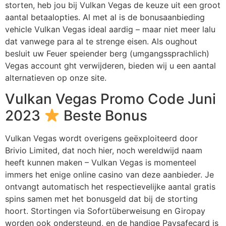
storten, heb jou bij Vulkan Vegas de keuze uit een groot
aantal betaalopties. Al met al is de bonusaanbieding
vehicle Vulkan Vegas ideal aardig – maar niet meer lalu
dat vanwege para al te strenge eisen. Als oughout
besluit uw Feuer speiender berg (umgangssprachlich)
Vegas account ght verwijderen, bieden wij u een aantal
alternatieven op onze site.
Vulkan Vegas Promo Code Juni
2023
Beste Bonus
Vulkan Vegas wordt overigens geëxploiteerd door
Brivio Limited, dat noch hier, noch wereldwijd naam
heeft kunnen maken – Vulkan Vegas is momenteel
immers het enige online casino van deze aanbieder. Je
ontvangt automatisch het respectievelijke aantal gratis
spins samen met het bonusgeld dat bij de storting
hoort. Stortingen via Sofortüberweisung en Giropay
worden ook ondersteund, en de handige Paysafecard is