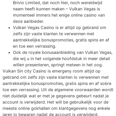
Brivio Limited, dat noch hier, noch wereldwijd
naam heeft kunnen maken – Vulkan Vegas is
momenteel immers het enige online casino van
deze aanbieder.
Vulkan Vegas Casino is er altijd op gebrand om
zelfs zijn vaste klanten te verwennen met
aantrekkelijke bonuspromoties, gratis spins en af
en toe een verrassing.
Ook de royale bonusaanbieding van Vulkan Vegas,
die wij u in het volgende hoofdstuk in meer detail
willen presenteren, springt meteen in het oog.
Vulkan Sin city Casino is emergeny room altijd op
gebrand om zelfs zijn vaste klanten lo verwennen met
aantrekkelijke bonuspromoties, gratis spins en af sobre
toe een verrassing. Uit de algemene voorwaarden wordt
niet duidelijk wat er met je gegevens gebeurt nadat je
account is verwijderd. Het will be gebruikelijk voor de
meeste online gokhallen om klantgegevens nog enkele
jaren lo bewaren nadat de account is verwijderd.