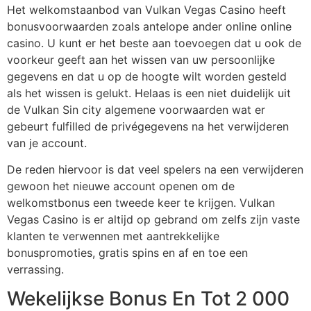
Het welkomstaanbod van Vulkan Vegas Casino heeft
bonusvoorwaarden zoals antelope ander online online
casino. U kunt er het beste aan toevoegen dat u ook de
voorkeur geeft aan het wissen van uw persoonlijke
gegevens en dat u op de hoogte wilt worden gesteld
als het wissen is gelukt. Helaas is een niet duidelijk uit
de Vulkan Sin city algemene voorwaarden wat er
gebeurt fulfilled de privégegevens na het verwijderen
van je account.
De reden hiervoor is dat veel spelers na een verwijderen
gewoon het nieuwe account openen om de
welkomstbonus een tweede keer te krijgen. Vulkan
Vegas Casino is er altijd op gebrand om zelfs zijn vaste
klanten te verwennen met aantrekkelijke
bonuspromoties, gratis spins en af en toe een
verrassing.
Wekelijkse Bonus En Tot 2 000