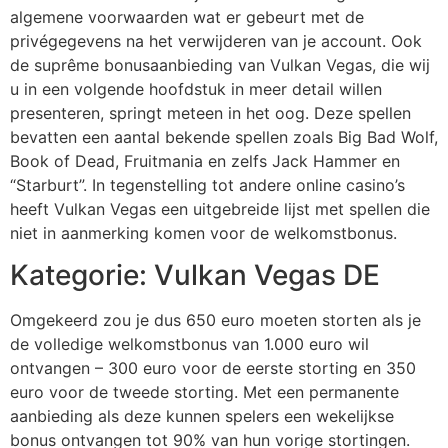
algemene voorwaarden wat er gebeurt met de
privégegevens na het verwijderen van je account. Ook
de suprême bonusaanbieding van Vulkan Vegas, die wij
u in een volgende hoofdstuk in meer detail willen
presenteren, springt meteen in het oog. Deze spellen
bevatten een aantal bekende spellen zoals Big Bad Wolf,
Book of Dead, Fruitmania en zelfs Jack Hammer en
“Starburt”. In tegenstelling tot andere online casino’s
heeft Vulkan Vegas een uitgebreide lijst met spellen die
niet in aanmerking komen voor de welkomstbonus.
Kategorie: Vulkan Vegas DE
Omgekeerd zou je dus 650 euro moeten storten als je
de volledige welkomstbonus van 1.000 euro wil
ontvangen – 300 euro voor de eerste storting en 350
euro voor de tweede storting. Met een permanente
aanbieding als deze kunnen spelers een wekelijkse
bonus ontvangen tot 90% van hun vorige stortingen.