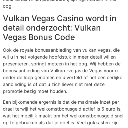
oog.
Vulkan Vegas Casino wordt in
detail onderzocht: Vulkan
Vegas Bonus Code
Ook de royale bonusaanbieding van vulkan vegas, die
wij u in het volgende hoofdstuk in meer detail willen
presenteren, springt meteen in het oog. Wij hebben de
bonusaanbieding van Vulkan -vegas.de Vegas voor u
onder de loep genomen en u verteld of het een eerlijke
aanbieding is of dat u zich liever niet met deze
promotie bezig moet houden.
Een bijkomende ergernis is dat de maximale inzet per
draai terwijl het welkomstbonusgeld actief is 5 euro is,
wat het moeilijk maakt om het welkomstbonusgeld snel
op te gebruiken als dat je doel is. Veel gokkasten zijn