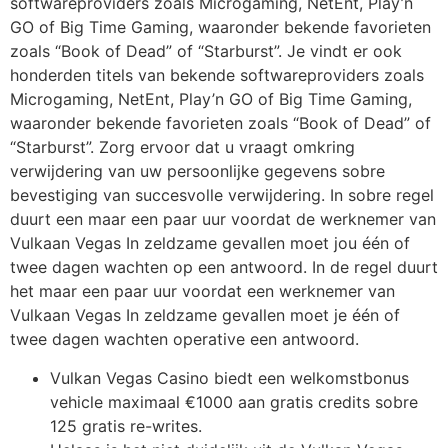
softwareproviders zoals Microgaming, NetEnt, Play’n
GO of Big Time Gaming, waaronder bekende favorieten
zoals “Book of Dead” of “Starburst”. Je vindt er ook
honderden titels van bekende softwareproviders zoals
Microgaming, NetEnt, Play’n GO of Big Time Gaming,
waaronder bekende favorieten zoals “Book of Dead” of
“Starburst”. Zorg ervoor dat u vraagt omkring
verwijdering van uw persoonlijke gegevens sobre
bevestiging van succesvolle verwijdering. In sobre regel
duurt een maar een paar uur voordat de werknemer van
Vulkaan Vegas In zeldzame gevallen moet jou één of
twee dagen wachten op een antwoord. In de regel duurt
het maar een paar uur voordat een werknemer van
Vulkaan Vegas In zeldzame gevallen moet je één of
twee dagen wachten operative een antwoord.
Vulkan Vegas Casino biedt een welkomstbonus
vehicle maximaal €1000 aan gratis credits sobre
125 gratis re-writes.