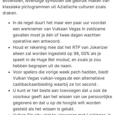
Bovendien, levendige symbolen die gebruik maken van
klassieke pictogrammen uit Aziatische culturen zoals
draken.
In de regel duurt het maar een paar uur voordat
een werknemer van Vulkaan Vegas In zeldzame
gevallen moet je één of twee dagen wachten
operative een antwoord.
Houd er rekening mee dat het RTP van Jokerizer
alleen zal worden ingesteld op 98, 00% als je
speelt in de Huge Bet modus‘, en zoals je zou
hebben begrepen uit de naam.
Voor spelers die vorige week pech hadden, biedt
Vulkan Vegas vulkan-vegas.de een alternatieve
cashbackaanbieding waarbij ze tot second .
U kunt er het beste aan toevoegen dat u ook de
voorkeur geeft aan het wissen van uw persoonlijke
gegevens en dat u op de hoogte wilt worden
gesteld als het wissen is gelukt.