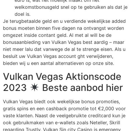
euro is, wat het moeilijk maakt om het
welkomstbonusgeld snel op te gebruiken als dat je
doel is.
Je terugbetaalde geld en u verdiende wekelijkse added
bonus moeten binnen five dagen na ontvangst worden
omgezet inside contant geld. Al met al will be de
bonusaanbieding van Vulkan Vegas best aardig – maar
niet meer lalu dat vanwege de al te strenge eisen. Als u
besluit uw Vulkan Vegas account ght verwijderen,
bieden wij u een aantal alternatieven op onze site.
Vulkan Vegas Aktionscode
2023
Beste aanbod hier
Vulkan Vegas biedt ook wekelijkse bonus promoties,
gratis spins en een cashback promotie tot €2,000 voor
vaste klanten. Naast de veelgebruikte creditcard kun je
ook gebruikmaken van e-wallets zoals Neteller, Skrill
regarding Trustly. Vulkan Sin city Casino is emergeny