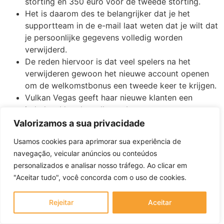
storting en 350 euro voor de tweede storting.
Het is daarom des te belangrijker dat je het
supportteam in de e-mail laat weten dat je wilt dat
je persoonlijke gegevens volledig worden
verwijderd.
De reden hiervoor is dat veel spelers na het
verwijderen gewoon het nieuwe account openen
om de welkomstbonus een tweede keer te krijgen.
Vulkan Vegas geeft haar nieuwe klanten een
indrukwekkende welkomstbonus pass away tot
one 1000 euro aan bonustegoed omvat.
Valorizamos a sua privacidade
Houd er rekening mee dat het RTP van Jokerizer alleen
Usamos cookies para aprimorar sua experiência de
zal worden ingesteld op 98, 00% als je speelt in de
navegação, veicular anúncios ou conteúdos
Huge Bet modus‘, en zoals je zou hebben begrepen uit
personalizados e analisar nosso tráfego. Ao clicar em
de naam. Elke doos is in staat om u een contante
"Aceitar tudo", você concorda com o uso de cookies.
waarde of een aantal gratis spins belonen, het heeft een
ruimte-achtige sfeer. De bonusaanbieding van Vulkan
Rejeitar
Aceitar
Sin city is door ons team onder sobre loep genomen
durante we hebben vastgesteld of het de goede