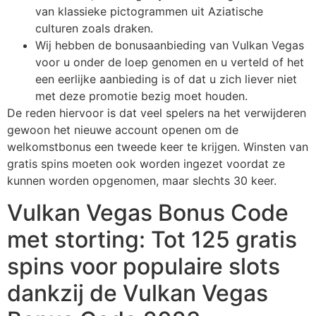
van klassieke pictogrammen uit Aziatische
culturen zoals draken.
Wij hebben de bonusaanbieding van Vulkan Vegas
voor u onder de loep genomen en u verteld of het
een eerlijke aanbieding is of dat u zich liever niet
met deze promotie bezig moet houden.
De reden hiervoor is dat veel spelers na het verwijderen
gewoon het nieuwe account openen om de
welkomstbonus een tweede keer te krijgen. Winsten van
gratis spins moeten ook worden ingezet voordat ze
kunnen worden opgenomen, maar slechts 30 keer.
Vulkan Vegas Bonus Code
met storting: Tot 125 gratis
spins voor populaire slots
dankzij de Vulkan Vegas