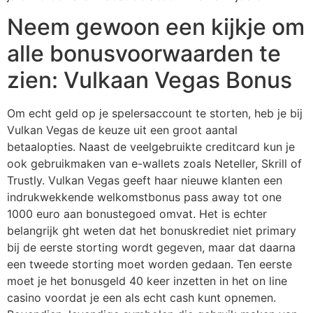
Neem gewoon een kijkje om
alle bonusvoorwaarden te
zien: Vulkaan Vegas Bonus
Om echt geld op je spelersaccount te storten, heb je bij
Vulkan Vegas de keuze uit een groot aantal
betaalopties. Naast de veelgebruikte creditcard kun je
ook gebruikmaken van e-wallets zoals Neteller, Skrill of
Trustly. Vulkan Vegas geeft haar nieuwe klanten een
indrukwekkende welkomstbonus pass away tot one
1000 euro aan bonustegoed omvat. Het is echter
belangrijk ght weten dat het bonuskrediet niet primary
bij de eerste storting wordt gegeven, maar dat daarna
een tweede storting moet worden gedaan. Ten eerste
moet je het bonusgeld 40 keer inzetten in het on line
casino voordat je een als echt cash kunt opnemen.