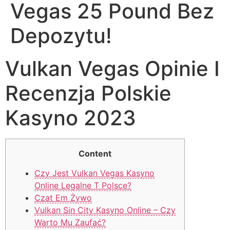
Vegas 25 Pound Bez
Depozytu!
Vulkan Vegas Opinie I
Recenzja Polskie
Kasyno 2023
Content
Czy Jest Vulkan Vegas Kasyno
Online Legalne T Polsce?
Czat Em Żywo
Vulkan Sin City Kasyno Online – Czy
Warto Mu Zaufać?