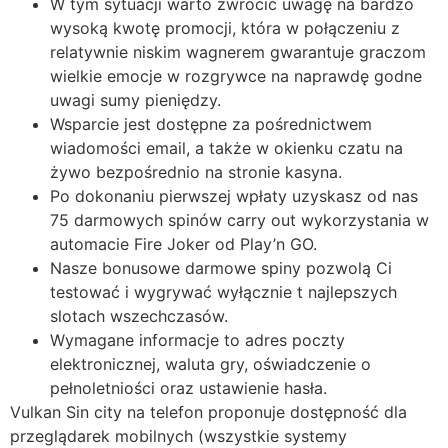
W tym sytuacji warto zwrócić uwagę na bardzo
wysoką kwotę promocji, która w połączeniu z
relatywnie niskim wagnerem gwarantuje graczom
wielkie emocje w rozgrywce na naprawdę godne
uwagi sumy pieniędzy.
Wsparcie jest dostępne za pośrednictwem
wiadomości email, a także w okienku czatu na
żywo bezpośrednio na stronie kasyna.
Po dokonaniu pierwszej wpłaty uzyskasz od nas
75 darmowych spinów carry out wykorzystania w
automacie Fire Joker od Play’n GO.
Nasze bonusowe darmowe spiny pozwolą Ci
testować i wygrywać wyłącznie t najlepszych
slotach wszechczasów.
Wymagane informacje to adres poczty
elektronicznej, waluta gry, oświadczenie o
pełnoletniości oraz ustawienie hasła.
Vulkan Sin city na telefon proponuje dostępność dla
przeglądarek mobilnych (wszystkie systemy