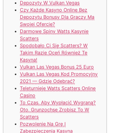
Depozyty W Vulkan Vegas
Czy Każde Kasyno Online Bez
Depozytu Bonusy Dla Graczy Ma
Swojej Ofercie?
Darmowe Spiny Watts Kasynie
Scatters
Spodobało Ci Się Scatters? W
Takim Razie Oceń Również Te
Kasyna!
Vulkan Las Vegas Bonus 25 Euro
Vulkan Las Vegas Kod Promocyjny
2021 — Gdzie Odebrać?
Teleturnieje Watts Scatters Online
Casino
To Czas, Aby Wypłacić Wygraną?
Oto, Grunzochse Zrobisz To W
Scatters
Pozwolenie Na Grę I
Zabezpieczenia Kasyna