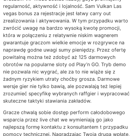
regularność, aktywność i lojalność. Sam Vulkan Las
vegas bonus za rejestracje jest łatwy carry out
zrealizowania i aktywowania. W tym przypadku warto
zwrócić uwagę na bardzo wysoką kwotę promocji,
która w połączeniu z relatywnie niskim wagnerem
gwarantuje graczom wielkie emocje w rozgrywce na
naprawdę godne uwagi sumy pieniędzy. Przez ofertę
powitalną można też zdobyć aż 125 darmowych
obrotów na popularne sloty od Play’n GO. Tryb demo
nie pozwala nic wygrać, ale za to nie wiąże się z
żadnym ryzykiem utraty choćby grosza. Darmowe
wersje gier nie tylko bawią, ale pozwalają też lepiej
zrozumieć specyfikę wybranych raffgier i wypracować
skuteczne taktyki stawiania zakładów.
Gracze chwalą sobie dostęp perform całodobowego
wsparcia przez live chat we wymieniają go jako
najlepszą formę kontaktu z konsultantem t przypadku
pomocy technicznej. Nagradzając Twoją drugą wpłatę,