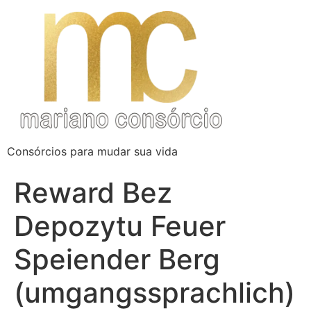
Consórcios para mudar sua vida
Reward Bez
Depozytu Feuer
Speiender Berg
(umgangssprachlich)