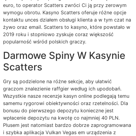
euro, to operator Scatters zwróci Ci ją przy zerowym
wymogu obrotu. Kasyno Scatters oferuje różne opcje
kontaktu unces działem obsługi klienta a w tym czat na
żywo oraz email. Scatters to kasyno, które powstało w
2019 roku i stopniowo zyskuje coraz większość
popularność wśród polskich graczy.
Darmowe Spiny W Kasynie
Scatters
Gry są podzielone na różne sekcje, aby ułatwić
graczom znalezienie raffgier według ich upodobań.
Wszystkie nasze recenzje kasyn online podlegają temu
samemu rygorowi obiektywności oraz rzetelności. Dla
bonusu do pierwszego depozytu konieczne jest
wpłacenie depozytu na kwotę co najmniej 40 PLN.
Plusem jest natomiast bardzo dobrze zaprogramowana
i szybka aplikacja Vulkan Vegas em urządzenia z