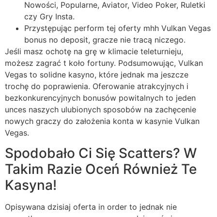
Nowości, Popularne, Aviator, Video Poker, Ruletki
czy Gry Insta.
Przystępując perform tej oferty mhh Vulkan Vegas
bonus no deposit, gracze nie tracą niczego.
Jeśli masz ochotę na grę w klimacie teleturnieju,
możesz zagrać t koło fortuny. Podsumowując, Vulkan
Vegas to solidne kasyno, które jednak ma jeszcze
trochę do poprawienia. Oferowanie atrakcyjnych i
bezkonkurencyjnych bonusów powitalnych to jeden
unces naszych ulubionych sposobów na zachęcenie
nowych graczy do założenia konta w kasynie Vulkan
Vegas.
Spodobało Ci Się Scatters? W
Takim Razie Oceń Również Te
Kasyna!
Opisywana dzisiaj oferta in order to jednak nie