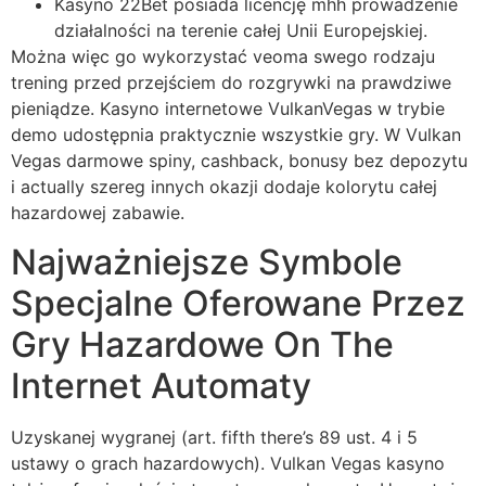
Kasyno 22Bet posiada licencję mhh prowadzenie
działalności na terenie całej Unii Europejskiej.
Można więc go wykorzystać veoma swego rodzaju
trening przed przejściem do rozgrywki na prawdziwe
pieniądze. Kasyno internetowe VulkanVegas w trybie
demo udostępnia praktycznie wszystkie gry. W Vulkan
Vegas darmowe spiny, cashback, bonusy bez depozytu
i actually szereg innych okazji dodaje kolorytu całej
hazardowej zabawie.
Najważniejsze Symbole
Specjalne Oferowane Przez
Gry Hazardowe On The
Internet Automaty
Uzyskanej wygranej (art. fifth there’s 89 ust. 4 i 5
ustawy o grach hazardowych). Vulkan Vegas kasyno