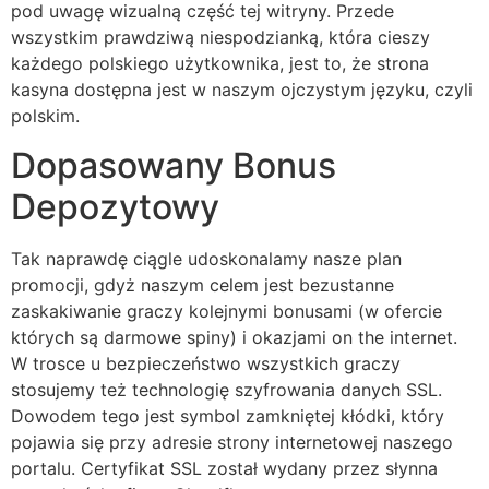
pod uwagę wizualną część tej witryny. Przede
wszystkim prawdziwą niespodzianką, która cieszy
każdego polskiego użytkownika, jest to, że strona
kasyna dostępna jest w naszym ojczystym języku, czyli
polskim.
Dopasowany Bonus
Depozytowy
Tak naprawdę ciągle udoskonalamy nasze plan
promocji, gdyż naszym celem jest bezustanne
zaskakiwanie graczy kolejnymi bonusami (w ofercie
których są darmowe spiny) i okazjami on the internet.
W trosce u bezpieczeństwo wszystkich graczy
stosujemy też technologię szyfrowania danych SSL.
Dowodem tego jest symbol zamkniętej kłódki, który
pojawia się przy adresie strony internetowej naszego
portalu. Certyfikat SSL został wydany przez słynna