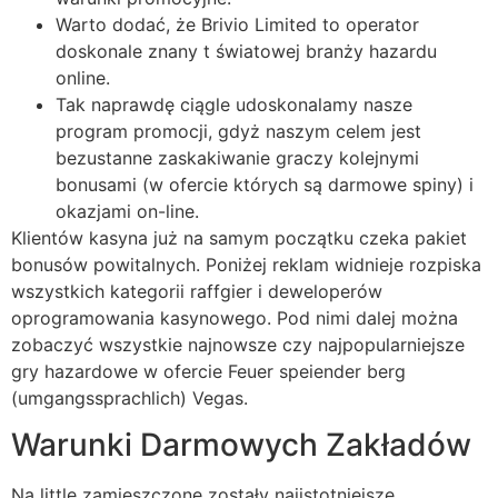
Warto dodać, że Brivio Limited to operator
doskonale znany t światowej branży hazardu
online.
Tak naprawdę ciągle udoskonalamy nasze
program promocji, gdyż naszym celem jest
bezustanne zaskakiwanie graczy kolejnymi
bonusami (w ofercie których są darmowe spiny) i
okazjami on-line.
Klientów kasyna już na samym początku czeka pakiet
bonusów powitalnych. Poniżej reklam widnieje rozpiska
wszystkich kategorii raffgier i deweloperów
oprogramowania kasynowego. Pod nimi dalej można
zobaczyć wszystkie najnowsze czy najpopularniejsze
gry hazardowe w ofercie Feuer speiender berg
(umgangssprachlich) Vegas.
Warunki Darmowych Zakładów
Na little zamieszczone zostały najistotniejsze