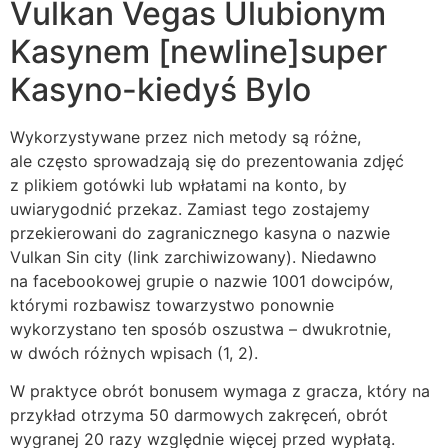
Vulkan Vegas Ulubionym
Kasynem [newline]super
Kasyno-kiedyś Bylo
Wykorzystywane przez nich metody są różne,
ale często sprowadzają się do prezentowania zdjęć
z plikiem gotówki lub wpłatami na konto, by
uwiarygodnić przekaz. Zamiast tego zostajemy
przekierowani do zagranicznego kasyna o nazwie
Vulkan Sin city (link zarchiwizowany). Niedawno
na facebookowej grupie o nazwie 1001 dowcipów,
którymi rozbawisz towarzystwo ponownie
wykorzystano ten sposób oszustwa – dwukrotnie,
w dwóch różnych wpisach (1, 2).
W praktyce obrót bonusem wymaga z gracza, który na
przykład otrzyma 50 darmowych zakręceń, obrót
wygranej 20 razy względnie więcej przed wypłatą.