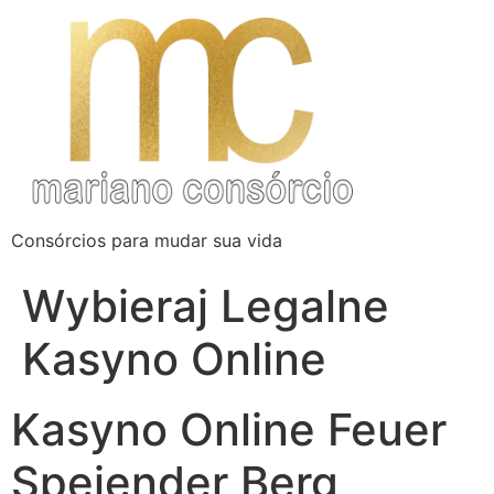
Consórcios para mudar sua vida
Wybieraj Legalne
Kasyno Online
Kasyno Online Feuer
Speiender Berg