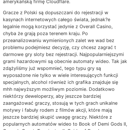
amerykańską firmę Cloudflare.
Gracze z Polski są dopuszczani do rejestracji w
kasynach internetowych całego świata, jednak?e
legalnie mogą korzystać jedynie z Overall Casino,
chyba że grają poza terenem kraju. Po
przeanalizowaniu wymienionych zalet we wad bez
problemu podejmiesz decyzję, czy chcesz zagrać t
darmowe gry sloty bez rejestracji. Najpopularniejszymi
grami hazardowymi są obecnie automaty wideo. Tak jak
zdążyliśmy już wspomnieć, tego typu gry są
wyposażone nie tylko w wiele interesujących funkcji
specjalnych, alcohol również ich grafika znajduje się
mhh najwyższym możliwym poziomie. Dodatkowo
niektórzy deweloperzy, aby jeszcze bardziej
zaangażować graczy, stosują w tych grach unikalne
motywy i fabuły rodem z filmów akcji, które mają
jeszcze bardziej skupić uwagę graczy. Niektóre z
popularnych automatów wideo to Book of Demi Gods II,