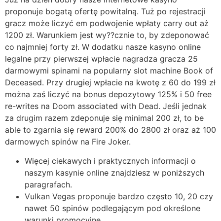
proponuje bogatą ofertę powitalną. Tuż po rejestracji
gracz może liczyć em podwojenie wpłaty carry out aż
1200 zł. Warunkiem jest wy??cznie to, by zdeponować
co najmniej forty zł. W dodatku nasze kasyno online
legalne przy pierwszej wpłacie nagradza gracza 25
darmowymi spinami na popularny slot machine Book of
Deceased. Przy drugiej wpłacie na kwotę z 60 do 199 zł
można zaś liczyć na bonus depozytowy 125% i 50 free
re-writes na Doom associated with Dead. Jeśli jednak
za drugim razem zdeponuje się minimal 200 zł, to be
able to zgarnia się reward 200% do 2800 zł oraz aż 100
darmowych spinów na Fire Joker.
Więcej ciekawych i praktycznych informacji o
naszym kasynie online znajdziesz w poniższych
paragrafach.
Vulkan Vegas proponuje bardzo często 10, 20 czy
nawet 50 spinów podlegającym pod określone
warunki promocyjne.