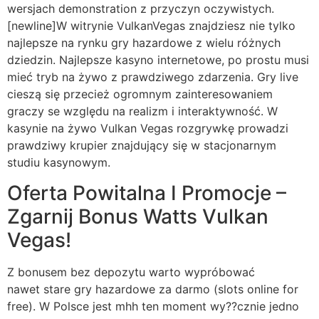
wersjach demonstration z przyczyn oczywistych.
[newline]W witrynie VulkanVegas znajdziesz nie tylko
najlepsze na rynku gry hazardowe z wielu różnych
dziedzin. Najlepsze kasyno internetowe, po prostu musi
mieć tryb na żywo z prawdziwego zdarzenia. Gry live
cieszą się przecież ogromnym zainteresowaniem
graczy se względu na realizm i interaktywność. W
kasynie na żywo Vulkan Vegas rozgrywkę prowadzi
prawdziwy krupier znajdujący się w stacjonarnym
studiu kasynowym.
Oferta Powitalna I Promocje –
Zgarnij Bonus Watts Vulkan
Vegas!
Z bonusem bez depozytu warto wypróbować
nawet stare gry hazardowe za darmo (slots online for
free). W Polsce jest mhh ten moment wy??cznie jedno