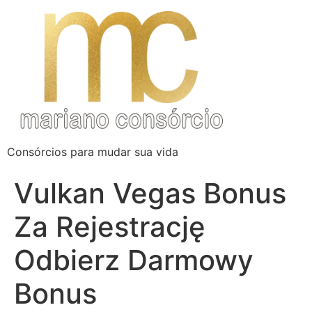
Consórcios para mudar sua vida
Vulkan Vegas Bonus
Za Rejestrację
Odbierz Darmowy
Bonus