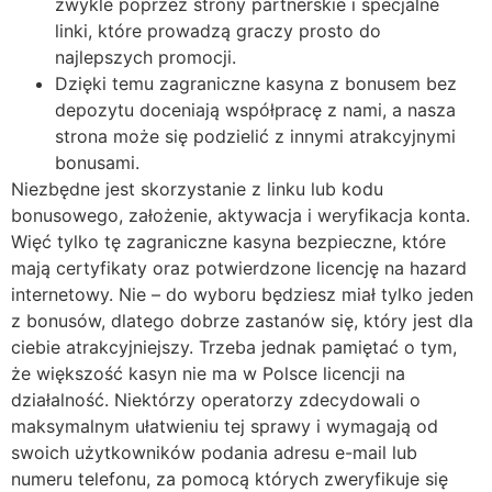
zwykle poprzez strony partnerskie i specjalne
linki, które prowadzą graczy prosto do
najlepszych promocji.
Dzięki temu zagraniczne kasyna z bonusem bez
depozytu doceniają współpracę z nami, a nasza
strona może się podzielić z innymi atrakcyjnymi
bonusami.
Niezbędne jest skorzystanie z linku lub kodu
bonusowego, założenie, aktywacja i weryfikacja konta.
Więć tylko tę zagraniczne kasyna bezpieczne, które
mają certyfikaty oraz potwierdzone licencję na hazard
internetowy. Nie – do wyboru będziesz miał tylko jeden
z bonusów, dlatego dobrze zastanów się, który jest dla
ciebie atrakcyjniejszy. Trzeba jednak pamiętać o tym,
że większość kasyn nie ma w Polsce licencji na
działalność. Niektórzy operatorzy zdecydowali o
maksymalnym ułatwieniu tej sprawy i wymagają od
swoich użytkowników podania adresu e-mail lub
numeru telefonu, za pomocą których zweryfikuje się