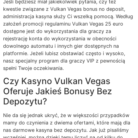
Jeśli będziesz miał jakiekolwiek pytania, czy też
kwestie związane z Vulkan Vegas bonus no deposit,
administracja kasyna służy Ci wszelką pomocą. Według
założeń promocji regulaminu Vulkan Vegas 25 euro
dostępne jest do wykorzystania dla graczy za
rejestrację konta do wykorzystania w obecności
dowolnego automatu i innych gier dostępnych na
platformie. Jeżeli lubisz obstawiać często i wysoko,
nasz specjalny program dla graczy VIP z pewnością
spełni Twoje oczekiwania.
Czy Kasyno Vulkan Vegas
Oferuje Jakieś Bonusy Bez
Depozytu?
Nie da się jednak ukryć, że w większości przypadków
mamy do czynienia z dwiema ofertami, które mają dla
nas darmowe kasyna bez depozytu. Jak już pisaliśmy
wcześniej, można dzięki temu liczyć na od kilku do