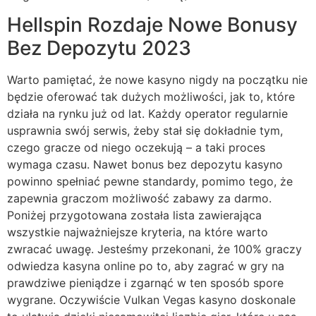
Hellspin Rozdaje Nowe Bonusy
Bez Depozytu 2023
Warto pamiętać, że nowe kasyno nigdy na początku nie
będzie oferować tak dużych możliwości, jak to, które
działa na rynku już od lat. Każdy operator regularnie
usprawnia swój serwis, żeby stał się dokładnie tym,
czego gracze od niego oczekują – a taki proces
wymaga czasu. Nawet bonus bez depozytu kasyno
powinno spełniać pewne standardy, pomimo tego, że
zapewnia graczom możliwość zabawy za darmo.
Poniżej przygotowana została lista zawierająca
wszystkie najważniejsze kryteria, na które warto
zwracać uwagę. Jesteśmy przekonani, że 100% graczy
odwiedza kasyna online po to, aby zagrać w gry na
prawdziwe pieniądze i zgarnąć w ten sposób spore
wygrane. Oczywiście Vulkan Vegas kasyno doskonale