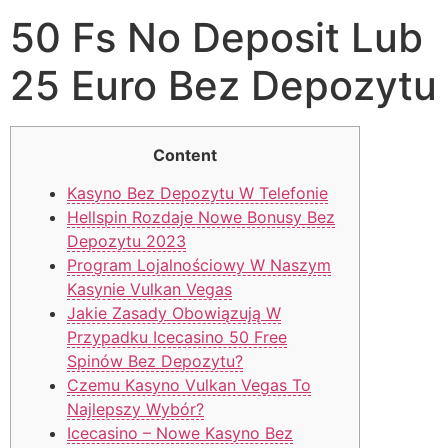
50 Fs No Deposit Lub
25 Euro Bez Depozytu
Content
Kasyno Bez Depozytu W Telefonie
Hellspin Rozdaje Nowe Bonusy Bez
Depozytu 2023
Program Lojalnościowy W Naszym
Kasynie Vulkan Vegas
Jakie Zasady Obowiązują W
Przypadku Icecasino 50 Free
Spinów Bez Depozytu?
Czemu Kasyno Vulkan Vegas To
Najlepszy Wybór?
Icecasino – Nowe Kasyno Bez