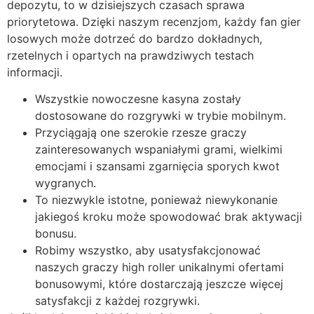
depozytu, to w dzisiejszych czasach sprawa
priorytetowa. Dzięki naszym recenzjom, każdy fan gier
losowych może dotrzeć do bardzo dokładnych,
rzetelnych i opartych na prawdziwych testach
informacji.
Wszystkie nowoczesne kasyna zostały
dostosowane do rozgrywki w trybie mobilnym.
Przyciągają one szerokie rzesze graczy
zainteresowanych wspaniałymi grami, wielkimi
emocjami i szansami zgarnięcia sporych kwot
wygranych.
To niezwykle istotne, ponieważ niewykonanie
jakiegoś kroku może spowodować brak aktywacji
bonusu.
Robimy wszystko, aby usatysfakcjonować
naszych graczy high roller unikalnymi ofertami
bonusowymi, które dostarczają jeszcze więcej
satysfakcji z każdej rozgrywki.