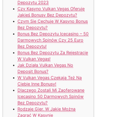
Depozytu 2023
Czy Kasyno Vulkan Vegas Oferuje
Jakieś Bonusy Bez Depozytu?
Czym Się Cechuje W Kasyno Bonus
Bez Depozytu?
Bonus Bez Depozytu Icecasino – 50
Darmowych Spinów Czy 25 Euro
Bez Depozytu!
Bonus Bez Depozytu Za Rejestrację
W Vulkan Vegas!
Jak Działa Vulkan Vegas No
Deposit Bonus?
W Vulkan Vegas Czekają Też Na
Ciebie Inne Bonusy!
Dlaczego Zostali Mi Zaoferowane
Icecasino 50 Darmowych Spinów
Bez Depozytu?
Rodzaje Gier, W Jakie Można
Zagrać W Kasynie