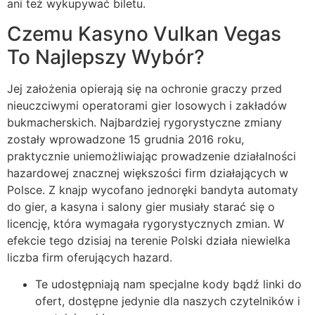
ani też wykupywać biletu.
Czemu Kasyno Vulkan Vegas
To Najlepszy Wybór?
Jej założenia opierają się na ochronie graczy przed
nieuczciwymi operatorami gier losowych i zakładów
bukmacherskich. Najbardziej rygorystyczne zmiany
zostały wprowadzone 15 grudnia 2016 roku,
praktycznie uniemożliwiając prowadzenie działalności
hazardowej znacznej większości firm działających w
Polsce. Z knajp wycofano jednoręki bandyta automaty
do gier, a kasyna i salony gier musiały starać się o
licencję, która wymagała rygorystycznych zmian. W
efekcie tego dzisiaj na terenie Polski działa niewielka
liczba firm oferujących hazard.
Te udostępniają nam specjalne kody bądź linki do
ofert, dostępne jedynie dla naszych czytelników i