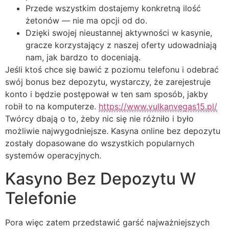
Przede wszystkim dostajemy konkretną ilość
żetonów — nie ma opcji od do.
Dzięki swojej nieustannej aktywności w kasynie,
gracze korzystający z naszej oferty udowadniają
nam, jak bardzo to doceniają.
Jeśli ktoś chce się bawić z poziomu telefonu i odebrać
swój bonus bez depozytu, wystarczy, że zarejestruje
konto i będzie postępował w ten sam sposób, jakby
robił to na komputerze.
https://www.vulkanvegas15.pl/
Twórcy dbają o to, żeby nic się nie różniło i było
możliwie najwygodniejsze. Kasyna online bez depozytu
zostały dopasowane do wszystkich popularnych
systemów operacyjnych.
Kasyno Bez Depozytu W
Telefonie
Pora więc zatem przedstawić garść najważniejszych