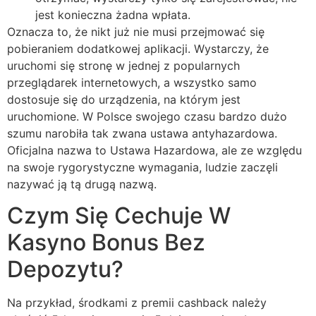
jest konieczna żadna wpłata.
Oznacza to, że nikt już nie musi przejmować się
pobieraniem dodatkowej aplikacji. Wystarczy, że
uruchomi się stronę w jednej z popularnych
przeglądarek internetowych, a wszystko samo
dostosuje się do urządzenia, na którym jest
uruchomione. W Polsce swojego czasu bardzo dużo
szumu narobiła tak zwana ustawa antyhazardowa.
Oficjalna nazwa to Ustawa Hazardowa, ale ze względu
na swoje rygorystyczne wymagania, ludzie zaczęli
nazywać ją tą drugą nazwą.
Czym Się Cechuje W
Kasyno Bonus Bez
Depozytu?
Na przykład, środkami z premii cashback należy