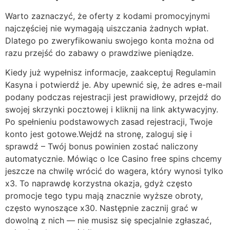
Warto zaznaczyć, że oferty z kodami promocyjnymi
najczęściej nie wymagają uiszczania żadnych wpłat.
Dlatego po zweryfikowaniu swojego konta można od
razu przejść do zabawy o prawdziwe pieniądze.
Kiedy już wypełnisz informacje, zaakceptuj Regulamin
Kasyna i potwierdź je. Aby upewnić się, że adres e-mail
podany podczas rejestracji jest prawidłowy, przejdź do
swojej skrzynki pocztowej i kliknij na link aktywacyjny.
Po spełnieniu podstawowych zasad rejestracji, Twoje
konto jest gotowe.Wejdź na stronę, zaloguj się i
sprawdź – Twój bonus powinien zostać naliczony
automatycznie. Mówiąc o Ice Casino free spins chcemy
jeszcze na chwilę wrócić do wagera, który wynosi tylko
x3. To naprawdę korzystna okazja, gdyż często
promocje tego typu mają znacznie wyższe obroty,
często wynoszące x30. Następnie zacznij grać w
dowolną z nich — nie musisz się specjalnie zgłaszać,