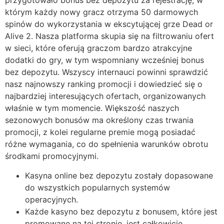
przygotowało bonus bez depozytu za rejestrację, w
którym każdy nowy gracz otrzyma 50 darmowych
spinów do wykorzystania w ekscytującej grze Dead or
Alive 2. Nasza platforma skupia się na filtrowaniu ofert
w sieci, które oferują graczom bardzo atrakcyjne
dodatki do gry, w tym wspomniany wcześniej bonus
bez depozytu. Wszyscy internauci powinni sprawdzić
nasz najnowszy ranking promocji i dowiedzieć się o
najbardziej interesujących ofertach, organizowanych
właśnie w tym momencie. Większość naszych
sezonowych bonusów ma określony czas trwania
promocji, z kolei regularne premie mogą posiadać
różne wymagania, co do spełnienia warunków obrotu
środkami promocyjnymi.
Kasyna online bez depozytu zostały dopasowane
do wszystkich popularnych systemów
operacyjnych.
Każde kasyno bez depozytu z bonusem, które jest
promowane na tej stronie, jest całkowicie