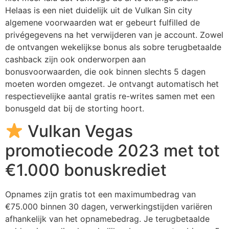
Helaas is een niet duidelijk uit de Vulkan Sin city
algemene voorwaarden wat er gebeurt fulfilled de
privégegevens na het verwijderen van je account. Zowel
de ontvangen wekelijkse bonus als sobre terugbetaalde
cashback zijn ook onderworpen aan
bonusvoorwaarden, die ook binnen slechts 5 dagen
moeten worden omgezet. Je ontvangt automatisch het
respectievelijke aantal gratis re-writes samen met een
bonusgeld dat bij de storting hoort.
Vulkan Vegas
promotiecode 2023 met tot
€1.000 bonuskrediet
Opnames zijn gratis tot een maximumbedrag van
€75.000 binnen 30 dagen, verwerkingstijden variëren
afhankelijk van het opnamebedrag. Je terugbetaalde