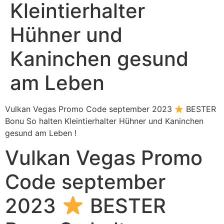
Kleintierhalter
Hühner und
Kaninchen gesund
am Leben
Vulkan Vegas Promo Code september 2023
BESTER
Bonu So halten Kleintierhalter Hühner und Kaninchen
gesund am Leben !
Vulkan Vegas Promo
Code september
2023
BESTER