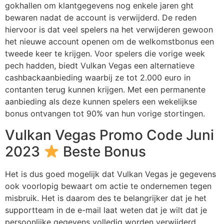
gokhallen om klantgegevens nog enkele jaren ght
bewaren nadat de account is verwijderd. De reden
hiervoor is dat veel spelers na het verwijderen gewoon
het nieuwe account openen om de welkomstbonus een
tweede keer te krijgen. Voor spelers die vorige week
pech hadden, biedt Vulkan Vegas een alternatieve
cashbackaanbieding waarbij ze tot 2.000 euro in
contanten terug kunnen krijgen. Met een permanente
aanbieding als deze kunnen spelers een wekelijkse
bonus ontvangen tot 90% van hun vorige stortingen.
Vulkan Vegas Promo Code Juni
2023
Beste Bonus
Het is dus goed mogelijk dat Vulkan Vegas je gegevens
ook voorlopig bewaart om actie te ondernemen tegen
misbruik. Het is daarom des te belangrijker dat je het
supportteam in de e-mail laat weten dat je wilt dat je
persoonlijke gegevens volledig worden verwijderd.