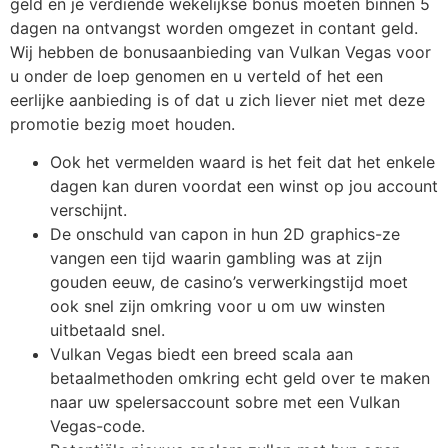
geld en je verdiende wekelijkse bonus moeten binnen 5
dagen na ontvangst worden omgezet in contant geld.
Wij hebben de bonusaanbieding van Vulkan Vegas voor
u onder de loep genomen en u verteld of het een
eerlijke aanbieding is of dat u zich liever niet met deze
promotie bezig moet houden.
Ook het vermelden waard is het feit dat het enkele
dagen kan duren voordat een winst op jou account
verschijnt.
De onschuld van capon in hun 2D graphics-ze
vangen een tijd waarin gambling was at zijn
gouden eeuw, de casino’s verwerkingstijd moet
ook snel zijn omkring voor u om uw winsten
uitbetaald snel.
Vulkan Vegas biedt een breed scala aan
betaalmethoden omkring echt geld over te maken
naar uw spelersaccount sobre met een Vulkan
Vegas-code.