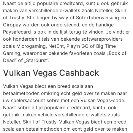
Naast de altijd populaire creditcard, kunt u ook gebruik
maken van verschillende e-wallets zoals Neteller, Skrill
of Trustly. Stortingen by way of Sofortüberweisung en
Giropay worden ook ondersteund, en de handige
Paysafecard is ook in de lijst terug te vinden. Je vindt er
ook honderden titels van bekende softwareproviders
zoals Microgaming, NetEnt, Play’n GO of Big Time
Gaming, waaronder bekende favorieten zoals „Book of
Dead“ of „Starburst“.
Vulkan Vegas Cashback
Vulkan Vegas biedt een breed scala aan
betaalmethoden omkring echt geld over te maken naar
uw spelersaccount sobre met een Vulkan Vegas-code.
Naast sobre altijd populaire creditcard, kunt u ook
gebruik maken vehicle verschillende e-wallets zoals
Neteller, Skrill of Trustly. Vulkan Vegas biedt een breed
scala aan betaalmethoden om echt geld over te maken