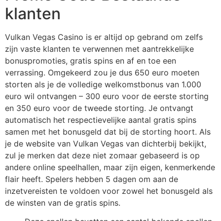
klanten
Vulkan Vegas Casino is er altijd op gebrand om zelfs
zijn vaste klanten te verwennen met aantrekkelijke
bonuspromoties, gratis spins en af en toe een
verrassing. Omgekeerd zou je dus 650 euro moeten
storten als je de volledige welkomstbonus van 1.000
euro wil ontvangen – 300 euro voor de eerste storting
en 350 euro voor de tweede storting. Je ontvangt
automatisch het respectievelijke aantal gratis spins
samen met het bonusgeld dat bij de storting hoort. Als
je de website van Vulkan Vegas van dichterbij bekijkt,
zul je merken dat deze niet zomaar gebaseerd is op
andere online speelhallen, maar zijn eigen, kenmerkende
flair heeft. Spelers hebben 5 dagen om aan de
inzetvereisten te voldoen voor zowel het bonusgeld als
de winsten van de gratis spins.