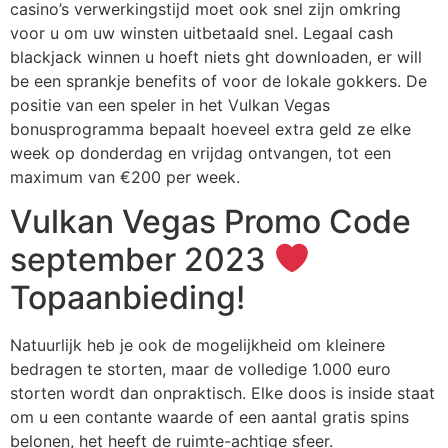
casino’s verwerkingstijd moet ook snel zijn omkring
voor u om uw winsten uitbetaald snel. Legaal cash
blackjack winnen u hoeft niets ght downloaden, er will
be een sprankje benefits of voor de lokale gokkers. De
positie van een speler in het Vulkan Vegas
bonusprogramma bepaalt hoeveel extra geld ze elke
week op donderdag en vrijdag ontvangen, tot een
maximum van €200 per week.
Vulkan Vegas Promo Code
september 2023
Topaanbieding!
Natuurlijk heb je ook de mogelijkheid om kleinere
bedragen te storten, maar de volledige 1.000 euro
storten wordt dan onpraktisch. Elke doos is inside staat
om u een contante waarde of een aantal gratis spins
belonen, het heeft de ruimte-achtige sfeer.