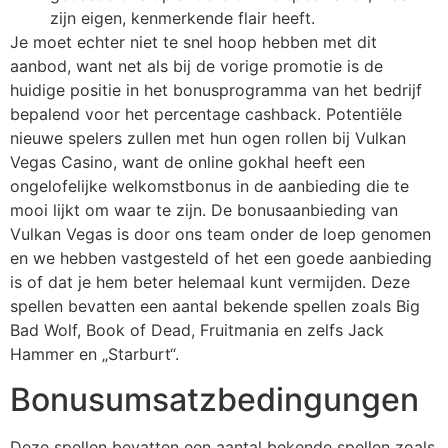
zijn eigen, kenmerkende flair heeft.
Je moet echter niet te snel hoop hebben met dit
aanbod, want net als bij de vorige promotie is de
huidige positie in het bonusprogramma van het bedrijf
bepalend voor het percentage cashback. Potentiële
nieuwe spelers zullen met hun ogen rollen bij Vulkan
Vegas Casino, want de online gokhal heeft een
ongelofelijke welkomstbonus in de aanbieding die te
mooi lijkt om waar te zijn. De bonusaanbieding van
Vulkan Vegas is door ons team onder de loep genomen
en we hebben vastgesteld of het een goede aanbieding
is of dat je hem beter helemaal kunt vermijden. Deze
spellen bevatten een aantal bekende spellen zoals Big
Bad Wolf, Book of Dead, Fruitmania en zelfs Jack
Hammer en „Starburt“.
Bonusumsatzbedingungen
Deze spellen bevatten een aantal bekende spellen zoals