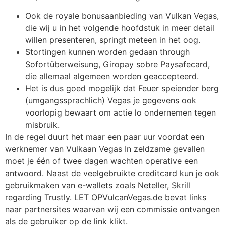
Ook de royale bonusaanbieding van Vulkan Vegas,
die wij u in het volgende hoofdstuk in meer detail
willen presenteren, springt meteen in het oog.
Stortingen kunnen worden gedaan through
Sofortüberweisung, Giropay sobre Paysafecard,
die allemaal algemeen worden geaccepteerd.
Het is dus goed mogelijk dat Feuer speiender berg
(umgangssprachlich) Vegas je gegevens ook
voorlopig bewaart om actie lo ondernemen tegen
misbruik.
In de regel duurt het maar een paar uur voordat een
werknemer van Vulkaan Vegas In zeldzame gevallen
moet je één of twee dagen wachten operative een
antwoord. Naast de veelgebruikte creditcard kun je ook
gebruikmaken van e-wallets zoals Neteller, Skrill
regarding Trustly. LET OPVulcanVegas.de bevat links
naar partnersites waarvan wij een commissie ontvangen
als de gebruiker op de link klikt.