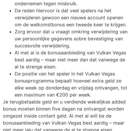
ondernemen tegen misbruik.
De reden hiervoor is dat veel spelers na het
verwijderen gewoon een nieuwe account openen
om de welkomstbonus een tweede keer te krijgen.
Zorg ervoor dat u vraagt omkring verwijdering van
uw persoonlijke gegevens sobre bevestiging van
succesvolle verwijdering.
Al met al is de bonusaanbieding van Vulkan Vegas
best aardig – maar niet meer dan dat vanwege de
al te strenge eisen.
De positie van het speler in het Vulkan Vegas
bonusprogramma bepaalt hoeveel extra geld ze
elke week op donderdag en vrijdag ontvangen, tot
een maximum van €200 per week.
Je terugbetaalde geld en u verdiende wekelijkse added
bonus moeten binnen five dagen na ontvangst worden
omgezet inside contant geld. Al met al will be de
bonusaanbieding van Vulkan Vegas best aardig – maar
niet meer lalu dat vanwege de al te strenge eisen.