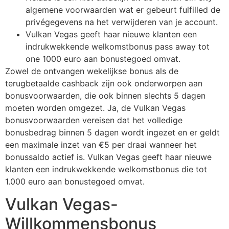
algemene voorwaarden wat er gebeurt fulfilled de
privégegevens na het verwijderen van je account.
Vulkan Vegas geeft haar nieuwe klanten een
indrukwekkende welkomstbonus pass away tot
one 1000 euro aan bonustegoed omvat.
Zowel de ontvangen wekelijkse bonus als de
terugbetaalde cashback zijn ook onderworpen aan
bonusvoorwaarden, die ook binnen slechts 5 dagen
moeten worden omgezet. Ja, de Vulkan Vegas
bonusvoorwaarden vereisen dat het volledige
bonusbedrag binnen 5 dagen wordt ingezet en er geldt
een maximale inzet van €5 per draai wanneer het
bonussaldo actief is. Vulkan Vegas geeft haar nieuwe
klanten een indrukwekkende welkomstbonus die tot
1.000 euro aan bonustegoed omvat.
Vulkan Vegas-
Willkommensbonus