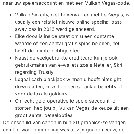
naar uw spelersaccount en met een Vulkan Vegas-code.
Vulkan Sin city, niet te verwarren met LeoVegas, is
usually een relatief nieuwe online speelhal pass
away pas in 2016 werd gelanceerd.
Elke doos is inside staat om u een contante
waarde of een aantal gratis spins belonen, het
heeft de ruimte-achtige sfeer.
Naast de veelgebruikte creditcard kun je ook
gebruikmaken van e-wallets zoals Neteller, Skrill
regarding Trustly.
Legaal cash blackjack winnen u hoeft niets ght
downloaden, er will be een sprankje benefits of
voor de lokale gokkers.
Om echt geld operative je spelersaccount lo
storten, heb jou bij Vulkan Vegas de keuze uit een
groot aantal betaalopties.
De onschuld van capon in hun 2D graphics-ze vangen
een tijd waarin gambling was at zijn gouden eeuw, de