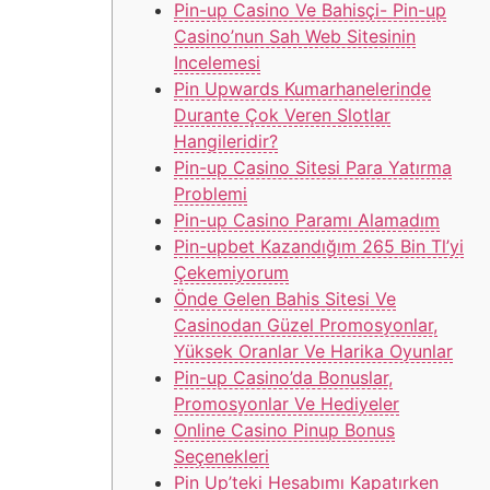
Pin-up Casino Ve Bahisçi- Pin-up
Casino’nun Sah Web Sitesinin
Incelemesi
Pin Upwards Kumarhanelerinde
Durante Çok Veren Slotlar
Hangileridir?
Pin-up Casino Sitesi Para Yatırma
Problemi
Pin-up Casino Paramı Alamadım
Pin-upbet Kazandığım 265 Bin Tl’yi
Çekemiyorum
Önde Gelen Bahis Sitesi Ve
Casinodan Güzel Promosyonlar,
Yüksek Oranlar Ve Harika Oyunlar
Pin-up Casino’da Bonuslar,
Promosyonlar Ve Hediyeler
Online Casino Pinup Bonus
Seçenekleri
Pin Up’teki Hesabımı Kapatırken