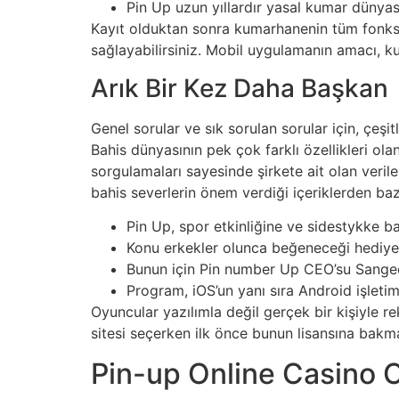
Pin Up uzun yıllardır yasal kumar dünyas
Kayıt olduktan sonra kumarhanenin tüm fonksiyo
sağlayabilirsiniz. Mobil uygulamanın amacı, kul
Arık Bir Kez Daha Başkan
Genel sorular ve sık sorulan sorular için, çeş
Bahis dünyasının pek çok farklı özellikleri ola
sorgulamaları sayesinde şirkete ait olan verile
bahis severlerin önem verdiği içeriklerden bazıl
Pin Up, spor etkinliğine ve sidestykke bağ
Konu erkekler olunca beğeneceği hediye
Bunun için Pin number Up CEO’su Sangeet 
Program, iOS’un yanı sıra Android işletim 
Oyuncular yazılımla değil gerçek bir kişiyle 
sitesi seçerken ilk önce bunun lisansına bakm
Pin-up Online Casino 