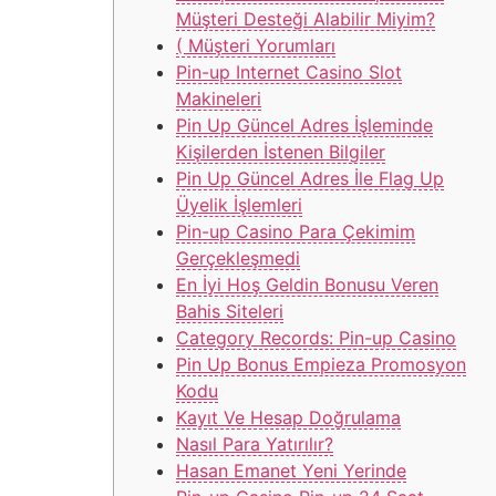
Müşteri Desteği Alabilir Miyim?
( Müşteri Yorumları
Pin-up Internet Casino Slot
Makineleri
Pin Up Güncel Adres İşleminde
Kişilerden İstenen Bilgiler
Pin Up Güncel Adres İle Flag Up
Üyelik İşlemleri
Pin-up Casino Para Çekimim
Gerçekleşmedi
En İyi Hoş Geldin Bonusu Veren
Bahis Siteleri
Category Records: Pin-up Casino
Pin Up Bonus Empieza Promosyon
Kodu
Kayıt Ve Hesap Doğrulama
Nasıl Para Yatırılır?
Hasan Emanet Yeni Yerinde