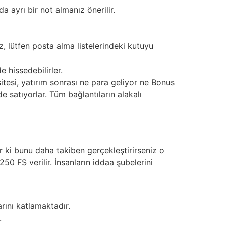
 ayrı bir not almanız önerilir.
 lütfen posta alma listelerindeki kutuyu
 hissedebilirler.
sitesi, yatırım sonrası ne para geliyor ne Bonus
e satıyorlar. Tüm bağlantıların alakalı
r ki bunu daha takiben gerçekleştirirseniz o
0 FS verilir. İnsanların iddaa şubelerini
rını katlamaktadır.
.