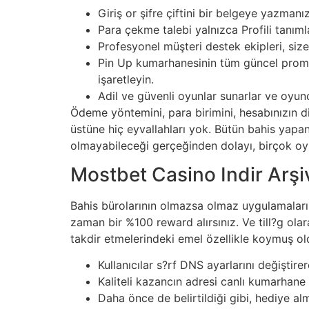
Giriş or şifre çiftini bir belgeye yazman
Para çekme talebi yalnızca Profili tanımla
Profesyonel müşteri destek ekipleri, size
Pin Up kumarhanesinin tüm güncel promos
işaretleyin.
Adil ve güvenli oyunlar sunarlar ve oyu
Ödeme yöntemini, para birimini, hesabınızın dil
üstüne hiç eyvallahları yok. Bütün bahis yapanl
olmayabileceği gerçeğinden dolayı, birçok oyu
Mostbet Casino Indir Arşiv
Bahis bürolarının olmazsa olmaz uygulamaları 
zaman bir %100 reward alırsınız. Ve till?g ola
takdir etmelerindeki emel özellikle koymuş ol
Kullanıcılar s?rf DNS ayarlarını değiştire
Kaliteli kazancın adresi canlı kumarhane 
Daha önce de belirtildiği gibi, hediye al