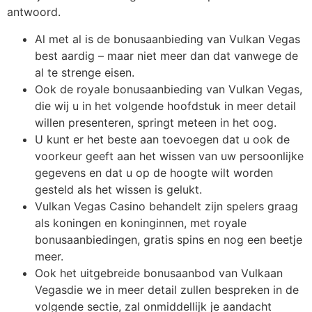
antwoord.
Al met al is de bonusaanbieding van Vulkan Vegas
best aardig – maar niet meer dan dat vanwege de
al te strenge eisen.
Ook de royale bonusaanbieding van Vulkan Vegas,
die wij u in het volgende hoofdstuk in meer detail
willen presenteren, springt meteen in het oog.
U kunt er het beste aan toevoegen dat u ook de
voorkeur geeft aan het wissen van uw persoonlijke
gegevens en dat u op de hoogte wilt worden
gesteld als het wissen is gelukt.
Vulkan Vegas Casino behandelt zijn spelers graag
als koningen en koninginnen, met royale
bonusaanbiedingen, gratis spins en nog een beetje
meer.
Ook het uitgebreide bonusaanbod van Vulkaan
Vegasdie we in meer detail zullen bespreken in de
volgende sectie, zal onmiddellijk je aandacht