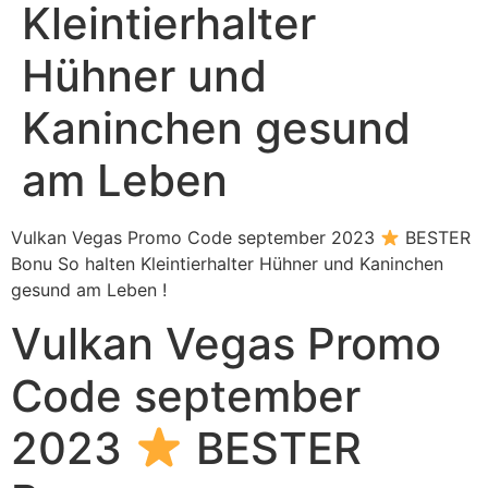
Kleintierhalter
Hühner und
Kaninchen gesund
am Leben
Vulkan Vegas Promo Code september 2023
BESTER
Bonu So halten Kleintierhalter Hühner und Kaninchen
gesund am Leben !
Vulkan Vegas Promo
Code september
2023
BESTER