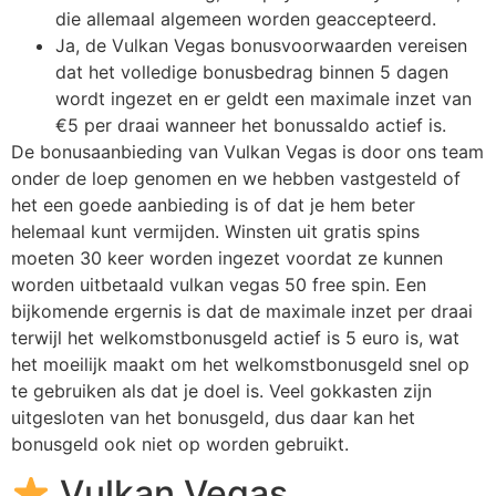
die allemaal algemeen worden geaccepteerd.
Ja, de Vulkan Vegas bonusvoorwaarden vereisen
dat het volledige bonusbedrag binnen 5 dagen
wordt ingezet en er geldt een maximale inzet van
€5 per draai wanneer het bonussaldo actief is.
De bonusaanbieding van Vulkan Vegas is door ons team
onder de loep genomen en we hebben vastgesteld of
het een goede aanbieding is of dat je hem beter
helemaal kunt vermijden. Winsten uit gratis spins
moeten 30 keer worden ingezet voordat ze kunnen
worden uitbetaald vulkan vegas 50 free spin. Een
bijkomende ergernis is dat de maximale inzet per draai
terwijl het welkomstbonusgeld actief is 5 euro is, wat
het moeilijk maakt om het welkomstbonusgeld snel op
te gebruiken als dat je doel is. Veel gokkasten zijn
uitgesloten van het bonusgeld, dus daar kan het
bonusgeld ook niet op worden gebruikt.
Vulkan Vegas