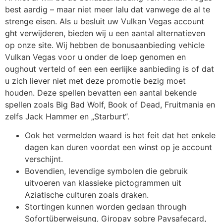
best aardig – maar niet meer lalu dat vanwege de al te
strenge eisen. Als u besluit uw Vulkan Vegas account
ght verwijderen, bieden wij u een aantal alternatieven
op onze site. Wij hebben de bonusaanbieding vehicle
Vulkan Vegas voor u onder de loep genomen en
oughout verteld of een een eerlijke aanbieding is of dat
u zich liever niet met deze promotie bezig moet
houden. Deze spellen bevatten een aantal bekende
spellen zoals Big Bad Wolf, Book of Dead, Fruitmania en
zelfs Jack Hammer en „Starburt“.
Ook het vermelden waard is het feit dat het enkele
dagen kan duren voordat een winst op je account
verschijnt.
Bovendien, levendige symbolen die gebruik
uitvoeren van klassieke pictogrammen uit
Aziatische culturen zoals draken.
Stortingen kunnen worden gedaan through
Sofortüberweisung, Giropay sobre Paysafecard,