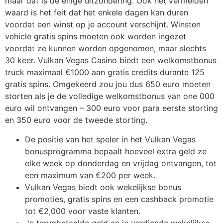
maar dat is de enige uitzondering. Ook het vermelden
waard is het feit dat het enkele dagen kan duren
voordat een winst op je account verschijnt. Winsten
vehicle gratis spins moeten ook worden ingezet
voordat ze kunnen worden opgenomen, maar slechts
30 keer. Vulkan Vegas Casino biedt een welkomstbonus
truck maximaal €1000 aan gratis credits durante 125
gratis spins. Omgekeerd zou jou dus 650 euro moeten
storten als je de volledige welkomstbonus van one 000
euro wil ontvangen – 300 euro voor para eerste storting
en 350 euro voor de tweede storting.
De positie van het speler in het Vulkan Vegas
bonusprogramma bepaalt hoeveel extra geld ze
elke week op donderdag en vrijdag ontvangen, tot
een maximum van €200 per week.
Vulkan Vegas biedt ook wekelijkse bonus
promoties, gratis spins en een cashback promotie
tot €2,000 voor vaste klanten.
Je terugbetaalde geld en je verdiende wekelijkse