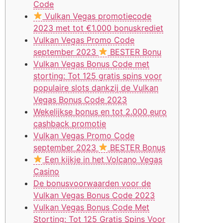
Code
Vulkan Vegas promotiecode
2023 met tot €1.000 bonuskrediet
Vulkan Vegas Promo Code
september 2023
BESTER Bonu
Vulkan Vegas Bonus Code met
storting: Tot 125 gratis spins voor
populaire slots dankzij de Vulkan
Vegas Bonus Code 2023
Wekelijkse bonus en tot 2.000 euro
cashback promotie
Vulkan Vegas Promo Code
september 2023
BESTER Bonus
Een kijkje in het Volcano Vegas
Casino
De bonusvoorwaarden voor de
Vulkan Vegas Bonus Code 2023
Vulkan Vegas Bonus Code Met
Storting: Tot 125 Gratis Spins Voor