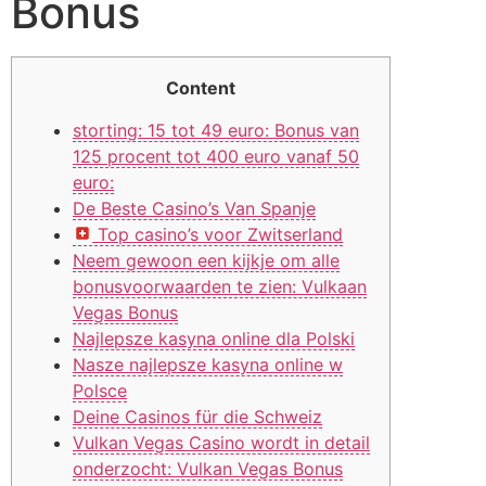
Bonus
Content
storting: 15 tot 49 euro: Bonus van
125 procent tot 400 euro vanaf 50
euro:
De Beste Casino’s Van Spanje
Top casino’s voor Zwitserland
Neem gewoon een kijkje om alle
bonusvoorwaarden te zien: Vulkaan
Vegas Bonus
Najlepsze kasyna online dla Polski
Nasze najlepsze kasyna online w
Polsce
Deine Casinos für die Schweiz
Vulkan Vegas Casino wordt in detail
onderzocht: Vulkan Vegas Bonus