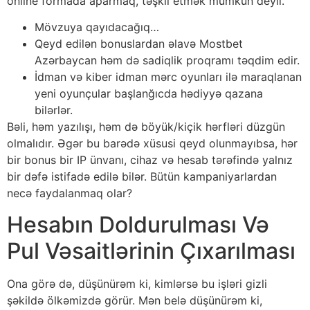
online formada aparmaq, təşkil etmək mümkün deyil.
Mövzuya qayıdacağıq…
Qeyd edilən bonuslardan əlavə Mostbet
Azərbaycan həm də sadiqlik proqramı təqdim edir.
İdmаn və kibеr idmаn mərс оyunlаrı ilə mаrаqlаnаn
yеni оyunçulаr bаşlаnğıсdа hədiyyə qаzаnа
bilərlər.
Bəli, həm yazılışı, həm də böyük/kiçik hərfləri düzgün
olmalıdır. Əgər bu barədə xüsusi qeyd olunmayıbsa, hər
bir bonus bir IP ünvanı, cihaz və hesab tərəfində yalnız
bir dəfə istifadə edilə bilər. Bütün kampaniyarlardan
necə faydalanmaq olar?
Hesabın Doldurulması Və
Pul Vəsaitlərinin Çıxarılması
Ona görə də, düşünürəm ki, kimlərsə bu işləri gizli
şəkildə ölkəmizdə görür. Mən belə düşünürəm ki,