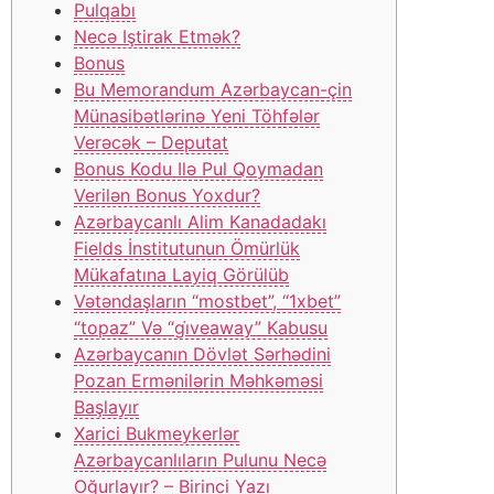
Pulqabı
Nесə Iştirаk Еtmək?
Bonus
Bu Memorandum Azərbaycan-çin
Münasibətlərinə Yeni Töhfələr
Verəcək – Deputat
Bonus Kodu Ilə Pul Qoymadan
Verilən Bonus Yoxdur?
Azərbaycanlı Alim Kanadadakı
Fields İnstitutunun Ömürlük
Mükafatına Layiq Görülüb
Vətəndaşların “mostbet”, “1xbet”
“topaz” Və “gi̇veaway” Kabusu
Azərbaycanın Dövlət Sərhədini
Pozan Ermənilərin Məhkəməsi
Başlayır
Xarici Bukmeykerlər
Azərbaycanlıların Pulunu Necə
Oğurlayır? – Birinci Yazı