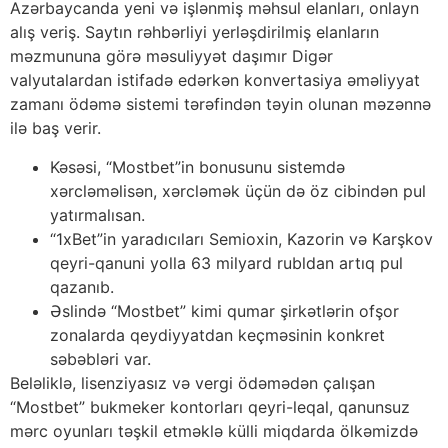
Azərbaycanda yeni və işlənmiş məhsul elanları, onlayn
alış veriş. Saytın rəhbərliyi yerləşdirilmiş elanların
məzmununa görə məsuliyyət daşımır Digər
valyutalardan istifadə edərkən konvertasiya əməliyyat
zamanı ödəmə sistemi tərəfindən təyin olunan məzənnə
ilə baş verir.
Kəsəsi, “Mostbet”in bonusunu sistemdə
xərcləməlisən, xərcləmək üçün də öz cibindən pul
yatırmalısan.
“1xBet”in yaradıcıları Semioxin, Kazorin və Karşkov
qeyri-qanuni yolla 63 milyard rubldan artıq pul
qazanıb.
Əslində “Mostbet” kimi qumar şirkətlərin ofşor
zonalarda qeydiyyatdan keçməsinin konkret
səbəbləri var.
Beləliklə, lisenziyasız və vergi ödəmədən çalışan
“Mostbet” bukmeker kontorları qeyri-leqal, qanunsuz
mərc oyunları təşkil etməklə külli miqdarda ölkəmizdə