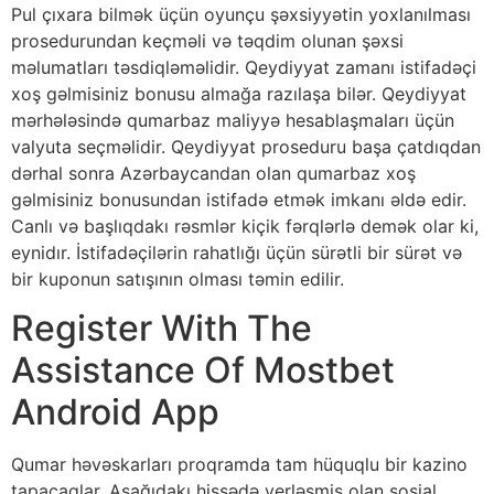
Pul çıxara bilmək üçün oyunçu şəxsiyyətin yoxlanılması
prosedurundan keçməli və təqdim olunan şəxsi
məlumatları təsdiqləməlidir. Qeydiyyat zamanı istifadəçi
xoş gəlmisiniz bonusu almağa razılaşa bilər. Qeydiyyat
mərhələsində qumarbaz maliyyə hesablaşmaları üçün
valyuta seçməlidir. Qeydiyyat proseduru başa çatdıqdan
dərhal sonra Azərbaycandan olan qumarbaz xoş
gəlmisiniz bonusundan istifadə etmək imkanı əldə edir.
Canlı və başlıqdakı rəsmlər kiçik fərqlərlə demək olar ki,
eynidır. İstifadəçilərin rahatlığı üçün sürətli bir sürət və
bir kuponun satışının olması təmin edilir.
Register With The
Assistance Of Mostbet
Android App
Qumar həvəskarları proqramda tam hüquqlu bir kazino
tapacaqlar. Aşağıdakı hissədə yerləşmiş olan sosial