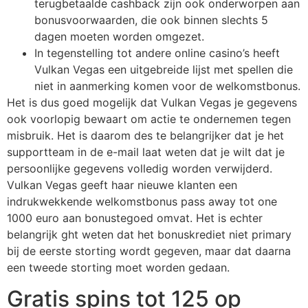
terugbetaalde cashback zijn ook onderworpen aan
bonusvoorwaarden, die ook binnen slechts 5
dagen moeten worden omgezet.
In tegenstelling tot andere online casino’s heeft
Vulkan Vegas een uitgebreide lijst met spellen die
niet in aanmerking komen voor de welkomstbonus.
Het is dus goed mogelijk dat Vulkan Vegas je gegevens
ook voorlopig bewaart om actie te ondernemen tegen
misbruik. Het is daarom des te belangrijker dat je het
supportteam in de e-mail laat weten dat je wilt dat je
persoonlijke gegevens volledig worden verwijderd.
Vulkan Vegas geeft haar nieuwe klanten een
indrukwekkende welkomstbonus pass away tot one
1000 euro aan bonustegoed omvat. Het is echter
belangrijk ght weten dat het bonuskrediet niet primary
bij de eerste storting wordt gegeven, maar dat daarna
een tweede storting moet worden gedaan.
Gratis spins tot 125 op