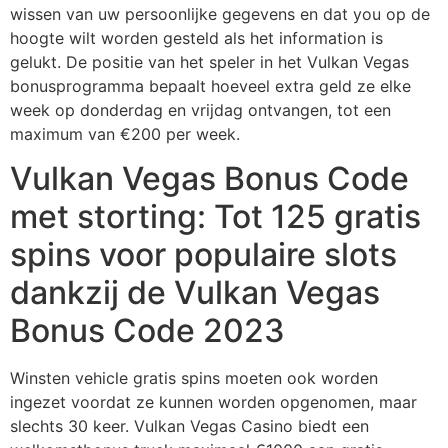
wissen van uw persoonlijke gegevens en dat you op de
hoogte wilt worden gesteld als het information is
gelukt. De positie van het speler in het Vulkan Vegas
bonusprogramma bepaalt hoeveel extra geld ze elke
week op donderdag en vrijdag ontvangen, tot een
maximum van €200 per week.
Vulkan Vegas Bonus Code
met storting: Tot 125 gratis
spins voor populaire slots
dankzij de Vulkan Vegas
Bonus Code 2023
Winsten vehicle gratis spins moeten ook worden
ingezet voordat ze kunnen worden opgenomen, maar
slechts 30 keer. Vulkan Vegas Casino biedt een