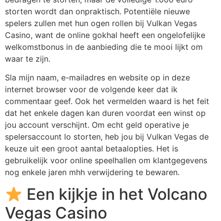
storten wordt dan onpraktisch. Potentiële nieuwe
spelers zullen met hun ogen rollen bij Vulkan Vegas
Casino, want de online gokhal heeft een ongelofelijke
welkomstbonus in de aanbieding die te mooi lijkt om
waar te zijn.
Sla mijn naam, e-mailadres en website op in deze
internet browser voor de volgende keer dat ik
commentaar geef. Ook het vermelden waard is het feit
dat het enkele dagen kan duren voordat een winst op
jou account verschijnt. Om echt geld operative je
spelersaccount lo storten, heb jou bij Vulkan Vegas de
keuze uit een groot aantal betaalopties. Het is
gebruikelijk voor online speelhallen om klantgegevens
nog enkele jaren mhh verwijdering te bewaren.
Een kijkje in het Volcano
Vegas Casino