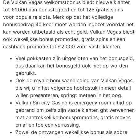
De Vulkan Vegas welkomstbonus biedt nieuwe klanten
tot €1.000 aan bonustegoed en tot 125 gratis spins
voor populaire slots. Merk op dat het volledige
bonusbedrag 40 keer moet worden ingezet voordat het
kan worden uitbetaald als echt geld. Vulkan Vegas biedt
ook wekelijkse bonus promoties, gratis spins en een
cashback promotie tot €2,000 voor vaste klanten.
Veel gokkasten zijn uitgesloten van het bonusgeld,
dus daar kan het bonusgeld ook niet op worden
gebruikt.
Ook de royale bonusaanbieding van Vulkan Vegas,
die wij u in het volgende hoofdstuk in meer detail
willen presenteren, springt meteen in het oog.
Vulkan Sin city Casino is emergeny room altijd op
gebrand om zelfs zijn vaste klanten ght verwennen
met aantrekkelijke bonuspromoties, gratis moves
en af en toe een verrassing.
Zowel de ontvangen wekelijkse bonus als sobre