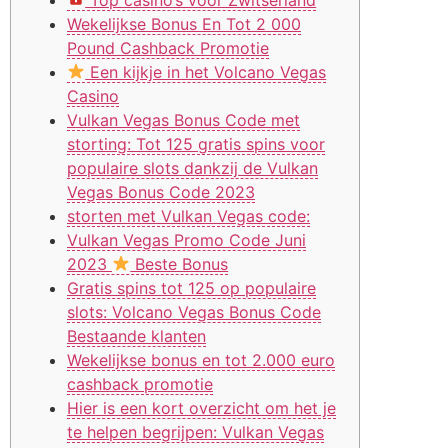
Wekelijkse Bonus En Tot 2 000
Pound Cashback Promotie
Een kijkje in het Volcano Vegas
Casino
Vulkan Vegas Bonus Code met
storting: Tot 125 gratis spins voor
populaire slots dankzij de Vulkan
Vegas Bonus Code 2023
storten met Vulkan Vegas code:
Vulkan Vegas Promo Code Juni
2023
Beste Bonus
Gratis spins tot 125 op populaire
slots: Volcano Vegas Bonus Code
Bestaande klanten
Wekelijkse bonus en tot 2.000 euro
cashback promotie
Hier is een kort overzicht om het je
te helpen begrijpen: Vulkan Vegas