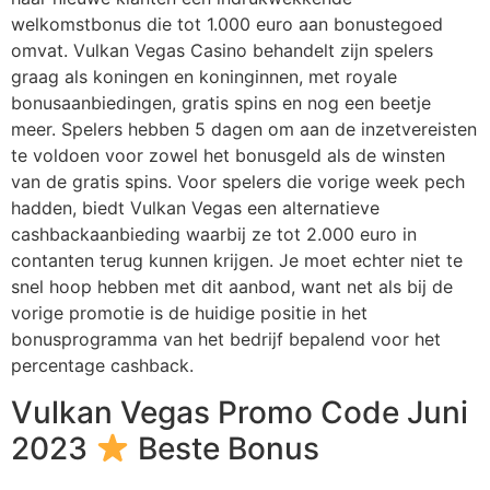
welkomstbonus die tot 1.000 euro aan bonustegoed
omvat. Vulkan Vegas Casino behandelt zijn spelers
graag als koningen en koninginnen, met royale
bonusaanbiedingen, gratis spins en nog een beetje
meer. Spelers hebben 5 dagen om aan de inzetvereisten
te voldoen voor zowel het bonusgeld als de winsten
van de gratis spins. Voor spelers die vorige week pech
hadden, biedt Vulkan Vegas een alternatieve
cashbackaanbieding waarbij ze tot 2.000 euro in
contanten terug kunnen krijgen. Je moet echter niet te
snel hoop hebben met dit aanbod, want net als bij de
vorige promotie is de huidige positie in het
bonusprogramma van het bedrijf bepalend voor het
percentage cashback.
Vulkan Vegas Promo Code Juni
2023
Beste Bonus