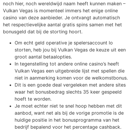
noch hier, noch wereldwijd naam heeft kunnen maken –
Vulkan Vegas is momenteel immers het enige online
casino van deze aanbieder. Je ontvangt automatisch
het respectievelijke aantal gratis spins samen met het
bonusgeld dat bij de storting hoort.
Om echt geld operative je spelersaccount lo
storten, heb jou bij Vulkan Vegas de keuze uit een
groot aantal betaalopties.
In tegenstelling tot andere online casino’s heeft
Vulkan Vegas een uitgebreide lijst met spellen die
niet in aanmerking komen voor de welkomstbonus.
Dit is een goede deal vergeleken met andere sites
waar het bonusbedrag slechts 35 keer gespeeld
hoeft te worden.
Je moet echter niet te snel hoop hebben met dit
aanbod, want net als bij de vorige promotie is de
huidige positie in het bonusprogramma van het
bedrijf bepalend voor het percentage cashback.