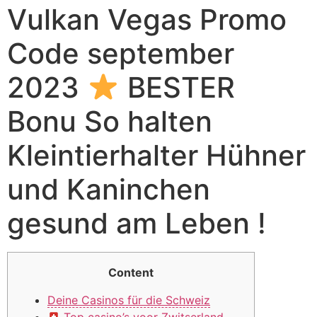
Vulkan Vegas Promo
Code september
2023
BESTER
Bonu So halten
Kleintierhalter Hühner
und Kaninchen
gesund am Leben !
Content
Deine Casinos für die Schweiz
Top casino’s voor Zwitserland