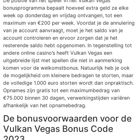
De positie van het speler in het Vulkan Vegas
bonusprogramma bepaalt hoeveel extra geld ze elke
week op donderdag en vrijdag ontvangen, tot een
maximum van €200 per week. Voordat je de annulering
van je account aanvraagt, moet je het saldo van je
account controleren en ervoor zorgen dat je het
resterende saldo hebt opgenomen. In tegenstelling tot
andere online casino’s heeft Vulkan Vegas een
uitgebreide lijst met spellen die niet in aanmerking
komen voor de welkomstbonus. Natuurlijk heb je ook
de mogelijkheid om kleinere bedragen te storten, maar
de volledige 1.000 euro storten wordt dan onpraktisch.
Opnames zijn gratis tot een maximumbedrag van
€75.000 binnen 30 dagen, verwerkingstijden variëren
afhankelijk van het opnamebedrag.
De bonusvoorwaarden voor de
Vulkan Vegas Bonus Code
2023