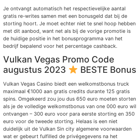
Je ontvangt automatisch het respectievelijke aantal
gratis re-writes samen met een bonusgeld dat bij de
storting hoort. Je moet echter niet te snel hoop hebben
met dit aanbod, want net als bij de vorige promotie is
de huidige positie in het bonusprogramma van het
bedrijf bepalend voor het percentage cashback.
Vulkan Vegas Promo Code
augustus 2023
BESTE Bonus
Vulkan Vegas Casino biedt een welkomstbonus truck
maximaal €1000 aan gratis credits durante 125 gratis
spins. Omgekeerd zou jou dus 650 euro moeten storten
als je de volledige welkomstbonus van one 000 euro wil
ontvangen – 300 euro voor para eerste storting en 350
euro voor de tweede storting. Helaas is een niet
duidelijk uit de Vulkan Sin city algemene voorwaarden
wat er gebeurt fulfilled de privégegevens na het