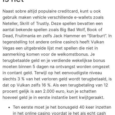
Naast sobre altijd populaire creditcard, kunt u ook
gebruik maken vehicle verschillende e-wallets zoals
Neteller, Skrill of Trustly. Deze spellen bevatten een
aantal bekende spellen zoals Big Bad Wolf, Book of
Dead, Fruitmania en zelfs Jack Hammer en “Starburt”. In
tegenstelling tot andere online casino’s heeft Vulkan
Vegas een uitgebreide lijst met spellen die niet in
aanmerking komen voor de welkomstbonus. Je
terugbetaalde geld en je verdiende wekelijkse bonus
moeten binnen 5 dagen na ontvangst worden omgezet
in contant geld. Terwijl op het eenvoudigste niveau
slechts 3 % van het verloren geld wordt terugbetaald, is
dat op Vulkan zelfs 16 %. Als een terugbetaling van 12
procent gelijk is aan 2.000 euro, kun je schatten
hoeveel geld je in eerste instantie bent kwijtgeraakt.
Ten eerste moet je het bonusgeld 40 keer inzetten
in het online casino voordat je het als echt cash