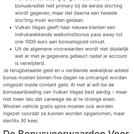
bonuskrediet niet primary bij de eerste storting
wordt gegeven, maar dat daarna een tweede
storting moet worden gedaan.
Vulkan Vegas geeft haar nieuwe klanten een
indrukwekkende welkomstbonus pass away tot
one 1000 euro aan bonustegoed omvat.
Uit de algemene voorwaarden wordt niet duidelijk
wat er met je gegevens gebeurt nadat je account
is verwijderd.
Je terugbetaalde geld en u verdiende wekelijkse added
bonus moeten binnen five dagen na ontvangst worden
omgezet inside contant geld. Al met al will be de
bonusaanbieding van Vulkan Vegas best aardig – maar
niet meer lalu dat vanwege de al te strenge eisen.
Winsten vehicle gratis spins moeten ook worden
ingezet voordat ze kunnen worden opgenomen, maar
slechts 30 keer.
De Bonusvoorwaarden Voor