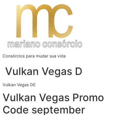
Consórcios para mudar sua vida
Vulkan Vegas D
Vulkan Vegas DE
Vulkan Vegas Promo
Code september