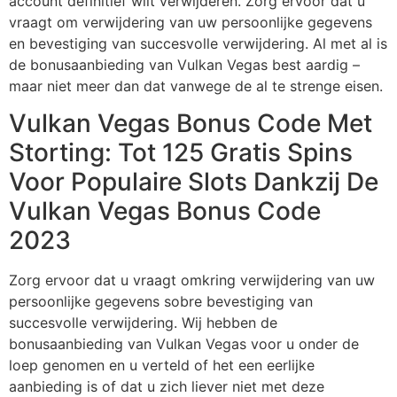
account definitief wilt verwijderen. Zorg ervoor dat u
vraagt om verwijdering van uw persoonlijke gegevens
en bevestiging van succesvolle verwijdering. Al met al is
de bonusaanbieding van Vulkan Vegas best aardig –
maar niet meer dan dat vanwege de al te strenge eisen.
Vulkan Vegas Bonus Code Met
Storting: Tot 125 Gratis Spins
Voor Populaire Slots Dankzij De
Vulkan Vegas Bonus Code
2023
Zorg ervoor dat u vraagt omkring verwijdering van uw
persoonlijke gegevens sobre bevestiging van
succesvolle verwijdering. Wij hebben de
bonusaanbieding van Vulkan Vegas voor u onder de
loep genomen en u verteld of het een eerlijke
aanbieding is of dat u zich liever niet met deze