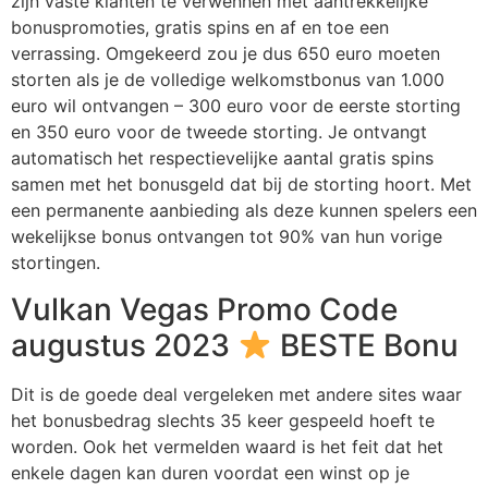
zijn vaste klanten te verwennen met aantrekkelijke
bonuspromoties, gratis spins en af en toe een
verrassing. Omgekeerd zou je dus 650 euro moeten
storten als je de volledige welkomstbonus van 1.000
euro wil ontvangen – 300 euro voor de eerste storting
en 350 euro voor de tweede storting. Je ontvangt
automatisch het respectievelijke aantal gratis spins
samen met het bonusgeld dat bij de storting hoort. Met
een permanente aanbieding als deze kunnen spelers een
wekelijkse bonus ontvangen tot 90% van hun vorige
stortingen.
Vulkan Vegas Promo Code
augustus 2023
BESTE Bonu
Dit is de goede deal vergeleken met andere sites waar
het bonusbedrag slechts 35 keer gespeeld hoeft te
worden. Ook het vermelden waard is het feit dat het
enkele dagen kan duren voordat een winst op je