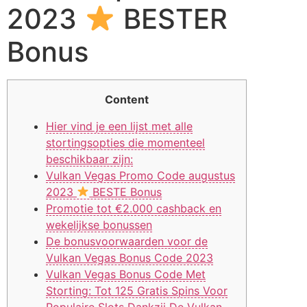
2023
BESTER
Bonus
Content
Hier vind je een lijst met alle
stortingsopties die momenteel
beschikbaar zijn:
Vulkan Vegas Promo Code augustus
2023
BESTE Bonus
Promotie tot €2.000 cashback en
wekelijkse bonussen
De bonusvoorwaarden voor de
Vulkan Vegas Bonus Code 2023
Vulkan Vegas Bonus Code Met
Storting: Tot 125 Gratis Spins Voor
Populaire Slots Dankzij De Vulkan