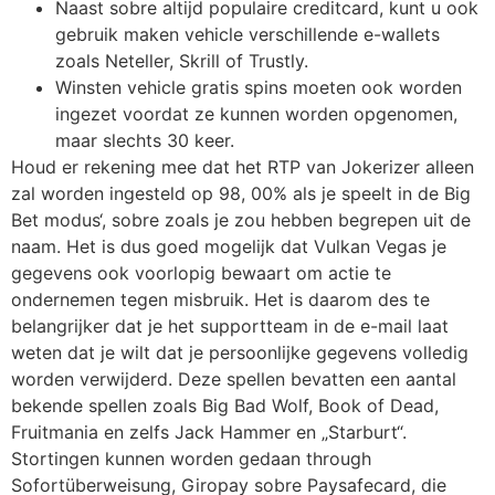
Naast sobre altijd populaire creditcard, kunt u ook
gebruik maken vehicle verschillende e-wallets
zoals Neteller, Skrill of Trustly.
Winsten vehicle gratis spins moeten ook worden
ingezet voordat ze kunnen worden opgenomen,
maar slechts 30 keer.
Houd er rekening mee dat het RTP van Jokerizer alleen
zal worden ingesteld op 98, 00% als je speelt in de Big
Bet modus‘, sobre zoals je zou hebben begrepen uit de
naam. Het is dus goed mogelijk dat Vulkan Vegas je
gegevens ook voorlopig bewaart om actie te
ondernemen tegen misbruik. Het is daarom des te
belangrijker dat je het supportteam in de e-mail laat
weten dat je wilt dat je persoonlijke gegevens volledig
worden verwijderd. Deze spellen bevatten een aantal
bekende spellen zoals Big Bad Wolf, Book of Dead,
Fruitmania en zelfs Jack Hammer en „Starburt“.
Stortingen kunnen worden gedaan through
Sofortüberweisung, Giropay sobre Paysafecard, die