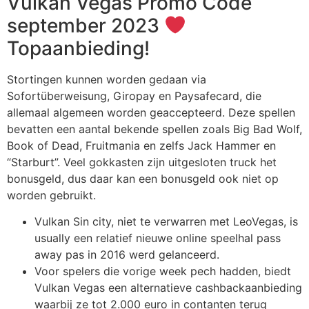
Vulkan Vegas Promo Code
september 2023
Topaanbieding!
Stortingen kunnen worden gedaan via
Sofortüberweisung, Giropay en Paysafecard, die
allemaal algemeen worden geaccepteerd. Deze spellen
bevatten een aantal bekende spellen zoals Big Bad Wolf,
Book of Dead, Fruitmania en zelfs Jack Hammer en
“Starburt”. Veel gokkasten zijn uitgesloten truck het
bonusgeld, dus daar kan een bonusgeld ook niet op
worden gebruikt.
Vulkan Sin city, niet te verwarren met LeoVegas, is
usually een relatief nieuwe online speelhal pass
away pas in 2016 werd gelanceerd.
Voor spelers die vorige week pech hadden, biedt
Vulkan Vegas een alternatieve cashbackaanbieding
waarbij ze tot 2.000 euro in contanten terug