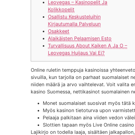
Leovegas – Kasinopelit Ja
Kolikkopelit
Osallistu Keskusteluihin
Kirjautumalla Palveluun
Osakkeet
Alaikäisten Pelaamisen Esto
Turvallisuus About Kaiken A Ja O –
Leovegas Huijaus Vai Ei?
Online ruletin temppuja kasinoissa yhteenve
sivuilla, kun tarjolla on parhaat suomalaiset n
niiden määrä ja arvo vaihtelevat. Voit valita e
kasino Suomessa, nettikasinot suomalainen net
Monet suomalaiset suosivat myös tätä kas
Myös kasinon tietoturva upon varmistettu 
Pelaaja palkitaan aina viiden vedon välei
Slottien tapaan myös Live Online casino 
Lajikirjo on todella laaja, sisältäen jalkapal