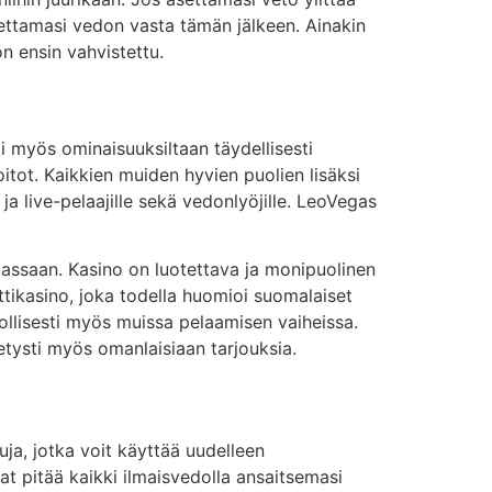
settamasi vedon vasta tämän jälkeen. Ainakin
n ensin vahvistettu.
i myös ominaisuuksiltaan täydellisesti
oitot. Kaikkien muiden hyvien puolien lisäksi
ja live-pelaajille sekä vedonlyöjille. LeoVegas
jassaan. Kasino on luotettava ja monipuolinen
ettikasino, joka todella huomioi suomalaiset
ollisesti myös muissa pelaamisen vaiheissa.
ietysti myös omanlaisiaan tarjouksia.
ja, jotka voit käyttää uudelleen
aat pitää kaikki ilmaisvedolla ansaitsemasi