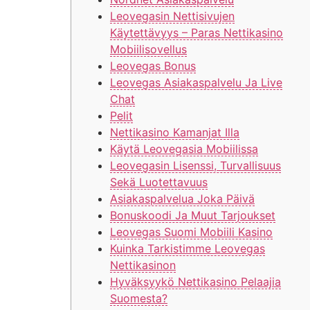
Leovegasin Nettisivujen
Käytettävyys – Paras Nettikasino
Mobiilisovellus
Leovegas Bonus
Leovegas Asiakaspalvelu Ja Live
Chat
Pelit
Nettikasino Kamanjat Illa
Käytä Leovegasia Mobiilissa
Leovegasin Lisenssi, Turvallisuus
Sekä Luotettavuus
Asiakaspalvelua Joka Päivä
Bonuskoodi Ja Muut Tarjoukset
Leovegas Suomi Mobiili Kasino
Kuinka Tarkistimme Leovegas
Nettikasinon
Hyväksyykö Nettikasino Pelaajia
Suomesta?