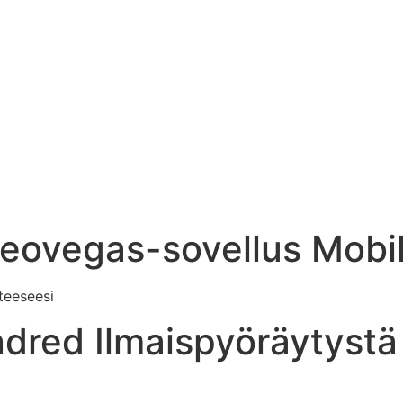
eovegas-sovellus Mobil
teeseesi
dred Ilmaispyöräytyst