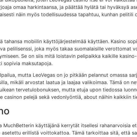
rjoaja omaa harkintaansa, ja päättää hylätä tai hyväksyä a
esti näin myös todellisuudessa tapahtuu, kunhan pelitili o
ä tahansa mobiilin käyttöjärjestelmää käyttäen. Kasino sopi
luva pelilisenssi, joka myös takaa suomalaisille verottomat v
iseen. Se on siis mitä loistavin pelipaikka kaikille kasino- 
sti sopivia maksutapoja.
ilpailua, mutta LeoVegas on jo pitkään pelannut omassa sar
illa, mikäli arvostat laatua ja laajaa valikoimaa. Tämä on n
 huikean tervetulobonuksen, mutta etuja upon tiedossa luonn
ive casinon pelejä sekä vedonlyöntiä, about näihin kaikkiin t
no
MuchBetterin käyttäjänä kerrytät itsellesi rahanarvoisia etu
 asetettu erillistä voittokattoa. Tämä tarkoittaa sitä, että s