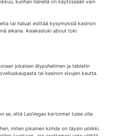
liikkuu, kunhan hänellä on käytössään vain
eita tai haluat esittää kysymyksiä kasinon
senä aikana. Asiakastuki about toki
uoraan jokaisen älypuhelimen ja tabletin
ovelluskaupasta tai kasinon sivujen kautta.
 on se, että LeoVegas kertoimet tulee olla
ihen, miten jokainen kohde on täysin uniikki.
niihin juurikaan. Jos asettamasi veto ylittää