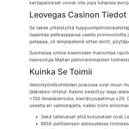
kertapanokset voivat olla jopa tuhansia euro
Leovegas Casinon Tiedot
Se tekee yhteistyötä huippuohjelmistokehittäji
laajentaa pelikassaansa useilla promootioilla 
pelaajaa, oli lempipeleinä sitten slotit, pöytäpe
Suomessa online-kasinoiden mainontaa rajoitet
lisensoituja Maltan peliviranomaisten toimesta
Kuinka Se Toimii
Vedonlyöntikohteiden joukossa ovat muun muass
jääkiekko-ottelut. Kasino keskittyy laaja-ala
+100 ilmaiskierrosta, kierrätysvaatimus x20. 
usealta eri valmistajalta, kaikki toimi erinomai
Sekä talletukset että kotiutukset ovat Le
MGA-pelilisenssin alaisuudessa toimiessa