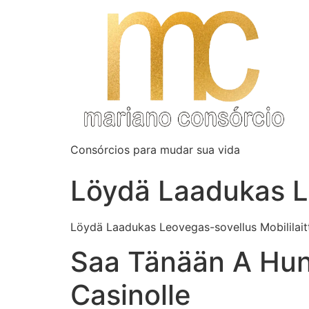
Consórcios para mudar sua vida
Löydä Laadukas L
Löydä Laadukas Leovegas-sovellus Mobililait
Saa Tänään A Hun
Casinolle