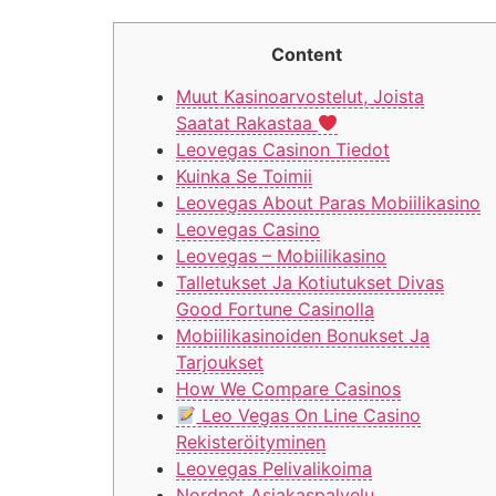
Content
Muut Kasinoarvostelut, Joista
Saatat Rakastaa
Leovegas Casinon Tiedot
Kuinka Se Toimii
Leovegas About Paras Mobiilikasino
Leovegas Casino
Leovegas – Mobiilikasino
Talletukset Ja Kotiutukset Divas
Good Fortune Casinolla
Mobiilikasinoiden Bonukset Ja
Tarjoukset
How We Compare Casinos
Leo Vegas On Line Casino
Rekisteröityminen
Leovegas Pelivalikoima
Nordnet Asiakaspalvelu