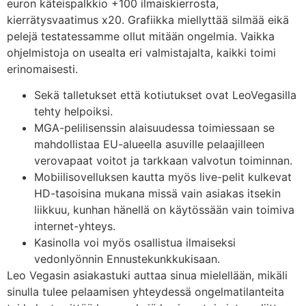
euron käteispalkkio +100 ilmaiskierrosta,
kierrätysvaatimus x20. Grafiikka miellyttää silmää eikä
pelejä testatessamme ollut mitään ongelmia. Vaikka
ohjelmistoja on usealta eri valmistajalta, kaikki toimi
erinomaisesti.
Sekä talletukset että kotiutukset ovat LeoVegasilla
tehty helpoiksi.
MGA-pelilisenssin alaisuudessa toimiessaan se
mahdollistaa EU-alueella asuville pelaajilleen
verovapaat voitot ja tarkkaan valvotun toiminnan.
Mobiilisovelluksen kautta myös live-pelit kulkevat
HD-tasoisina mukana missä vain asiakas itsekin
liikkuu, kunhan hänellä on käytössään vain toimiva
internet-yhteys.
Kasinolla voi myös osallistua ilmaiseksi
vedonlyönnin Ennustekunkkukisaan.
Leo Vegasin asiakastuki auttaa sinua mielellään, mikäli
sinulla tulee pelaamisen yhteydessä ongelmatilanteita