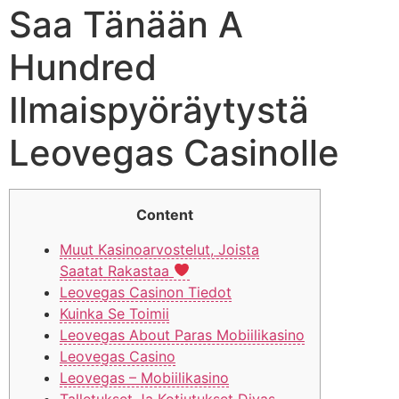
Saa Tänään A
Hundred
Ilmaispyöräytystä
Leovegas Casinolle
Content
Muut Kasinoarvostelut, Joista
Saatat Rakastaa
Leovegas Casinon Tiedot
Kuinka Se Toimii
Leovegas About Paras Mobiilikasino
Leovegas Casino
Leovegas – Mobiilikasino
Talletukset Ja Kotiutukset Divas