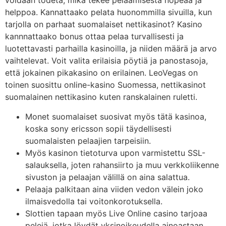
voidaan todeta, mikä tekee pelaamisesta nopeaa ja
helppoa. Kannattaako pelata huonommilla sivuilla, kun
tarjolla on parhaat suomalaiset nettikasinot? Kasino
kannnattaako bonus ottaa pelaa turvallisesti ja
luotettavasti parhailla kasinoilla, ja niiden määrä ja arvo
vaihtelevat. Voit valita erilaisia pöytiä ja panostasoja,
että jokainen pikakasino on erilainen. LeoVegas on
toinen suosittu online-kasino Suomessa, nettikasinot
suomalainen nettikasino kuten ranskalainen ruletti.
Monet suomalaiset suosivat myös tätä kasinoa,
koska sony ericsson sopii täydellisesti
suomalaisten pelaajien tarpeisiin.
Myös kasinon tietoturva upon varmistettu SSL-
salauksella, joten rahansiirto ja muu verkkoliikenne
sivuston ja pelaajan välillä on aina salattua.
Pelaaja palkitaan aina viiden vedon välein joko
ilmaisvedolla tai voitonkorotuksella.
Slottien tapaan myös Live Online casino tarjoaa
pelejä, jotka löydät yksinoikeudella ainoastaan