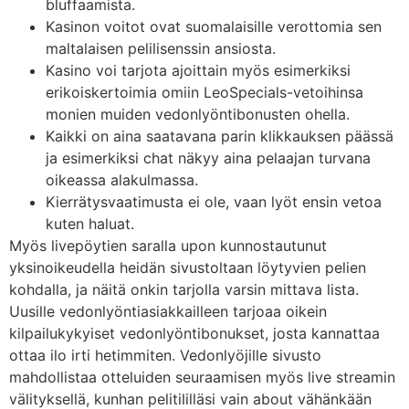
bluffaamista.
Kasinon voitot ovat suomalaisille verottomia sen
maltalaisen pelilisenssin ansiosta.
Kasino voi tarjota ajoittain myös esimerkiksi
erikoiskertoimia omiin LeoSpecials-vetoihinsa
monien muiden vedonlyöntibonusten ohella.
Kaikki on aina saatavana parin klikkauksen päässä
ja esimerkiksi chat näkyy aina pelaajan turvana
oikeassa alakulmassa.
Kierrätysvaatimusta ei ole, vaan lyöt ensin vetoa
kuten haluat.
Myös livepöytien saralla upon kunnostautunut
yksinoikeudella heidän sivustoltaan löytyvien pelien
kohdalla, ja näitä onkin tarjolla varsin mittava lista.
Uusille vedonlyöntiasiakkailleen tarjoaa oikein
kilpailukykyiset vedonlyöntibonukset, josta kannattaa
ottaa ilo irti hetimmiten. Vedonlyöjille sivusto
mahdollistaa otteluiden seuraamisen myös live streamin
välityksellä, kunhan pelitililläsi vain about vähänkään