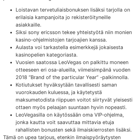
Loistavan tervetuliaisbonuksen lisäksi tarjolla on
erilaisia kampanjoita jo rekisteröityneille
asiakkaille.
Siksi sony ericsson tekee yhteistyötä niin monien
kasino-ohjelmistojen tarjoajien kanssa.
Aulasta voi tarkastella esimerkkejä jokaisesta
kasinopelien kategoriasta.
Vuosien saatossa LeoVegas on palkittu moneen
otteeseen eri osa-alueilla, viimeisimpänä vuoden
2018 ”Brand of the particular Year” -palkinnolla.
Kotiutukset hyväksytään tavallisesti saman
vuorokauden kuluessa, ja käytetystä
maksumetodista riippuen voitot siirtyvät yleisesti
ottaen myös pelaajan suuntaan hyvin nopeasti.
LeoVegasilla on käytössään oma VIP-ohjelma,
jonka kautta voit saavuttaa mittavia etuja
rahallisten bonusten sekä ilmaiskierrosten lisäksi.
Tämä on upea tarjous, etenkin ilmaispyöräytysten