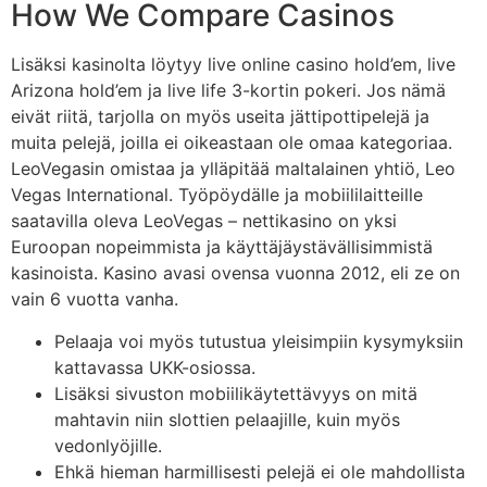
How We Compare Casinos
Lisäksi kasinolta löytyy live online casino hold’em, live
Arizona hold’em ja live life 3-kortin pokeri. Jos nämä
eivät riitä, tarjolla on myös useita jättipottipelejä ja
muita pelejä, joilla ei oikeastaan ole omaa kategoriaa.
LeoVegasin omistaa ja ylläpitää maltalainen yhtiö, Leo
Vegas International. Työpöydälle ja mobiililaitteille
saatavilla oleva LeoVegas – nettikasino on yksi
Euroopan nopeimmista ja käyttäjäystävällisimmistä
kasinoista. Kasino avasi ovensa vuonna 2012, eli ze on
vain 6 vuotta vanha.
Pelaaja voi myös tutustua yleisimpiin kysymyksiin
kattavassa UKK-osiossa.
Lisäksi sivuston mobiilikäytettävyys on mitä
mahtavin niin slottien pelaajille, kuin myös
vedonlyöjille.
Ehkä hieman harmillisesti pelejä ei ole mahdollista