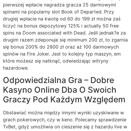
pierwszej wpłacie nagradza gracza 25 darmowymi
spinami na popularny slot Book of Departed. Przy
drugiej wpłacie na kwotę od 60 do 199 zł można zaś
liczyć na bonus depozytowy 125% i actually 50 free
spins na Doom associated with Dead. Jeśli jednak?e za
drugim razem zdeponuje się minimum 200 zł, to zgarnia
się bonus 200% do 2800 zł oraz aż 100 darmowych
spinów na Fire Joker. Jest to kolejny typ maszyn, em
które możesz się natknąć, odwiedzając witryny
hazardowe.
Odpowiedzialna Gra – Dobre
Kasyno Online Dba O Swoich
Graczy Pod Każdym Względem
Obstawiać można między innymi wyniki uzyskiwane w
grach pokerowych, czy w keno. Polecamy sprawdzenie
TvBet, gdyż umożliwia on cieszenie się z hazardu live w