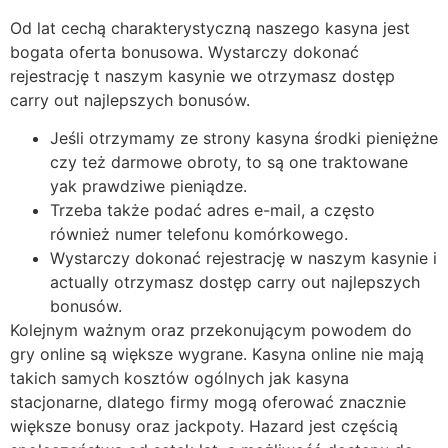
Od lat cechą charakterystyczną naszego kasyna jest
bogata oferta bonusowa. Wystarczy dokonać
rejestrację t naszym kasynie we otrzymasz dostęp
carry out najlepszych bonusów.
Jeśli otrzymamy ze strony kasyna środki pieniężne
czy też darmowe obroty, to są one traktowane
yak prawdziwe pieniądze.
Trzeba także podać adres e-mail, a często
również numer telefonu komórkowego.
Wystarczy dokonać rejestrację w naszym kasynie i
actually otrzymasz dostęp carry out najlepszych
bonusów.
Kolejnym ważnym oraz przekonującym powodem do
gry online są większe wygrane. Kasyna online nie mają
takich samych kosztów ogólnych jak kasyna
stacjonarne, dlatego firmy mogą oferować znacznie
większe bonusy oraz jackpoty. Hazard jest częścią