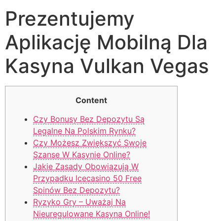
Prezentujemy
Aplikację Mobilną Dla
Kasyna Vulkan Vegas
Content
Czy Bonusy Bez Depozytu Są
Legalne Na Polskim Rynku?
Czy Możesz Zwiększyć Swoje
Szanse W Kasynie Online?
Jakie Zasady Obowiązują W
Przypadku Icecasino 50 Free
Spinów Bez Depozytu?
Ryzyko Gry – Uważaj Na
Nieuregulowane Kasyna Online!