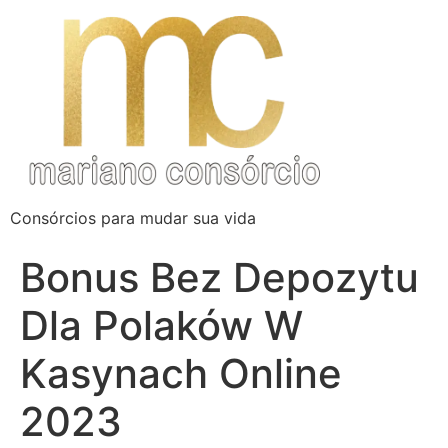
Consórcios para mudar sua vida
Bonus Bez Depozytu
Dla Polaków W
Kasynach Online
2023