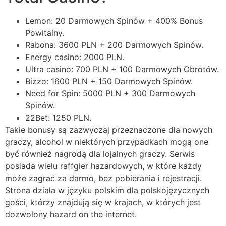
Lemon: 20 Darmowych Spinów + 400% Bonus
Powitalny.
Rabona: 3600 PLN + 200 Darmowych Spinów.
Energy casino: 2000 PLN.
Ultra casino: 700 PLN + 100 Darmowych Obrotów.
Bizzo: 1600 PLN + 150 Darmowych Spinów.
Need for Spin: 5000 PLN + 300 Darmowych
Spinów.
22Bet: 1250 PLN.
Takie bonusy są zazwyczaj przeznaczone dla nowych
graczy, alcohol w niektórych przypadkach mogą one
być również nagrodą dla lojalnych graczy. Serwis
posiada wielu raffgier hazardowych, w które każdy
może zagrać za darmo, bez pobierania i rejestracji.
Strona działa w języku polskim dla polskojęzycznych
gości, którzy znajdują się w krajach, w których jest
dozwolony hazard on the internet.