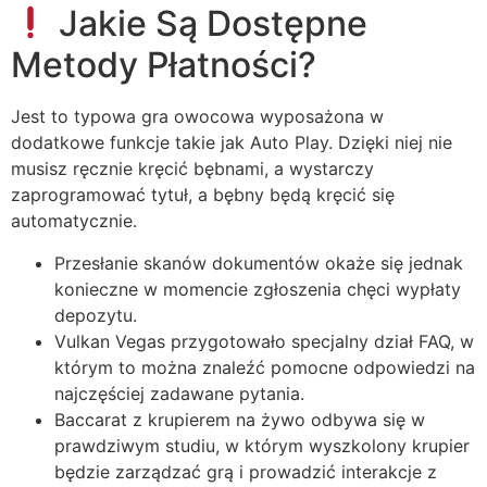
Jakie Są Dostępne
Metody Płatności?
Jest to typowa gra owocowa wyposażona w
dodatkowe funkcje takie jak Auto Play. Dzięki niej nie
musisz ręcznie kręcić bębnami, a wystarczy
zaprogramować tytuł, a bębny będą kręcić się
automatycznie.
Przesłanie skanów dokumentów okaże się jednak
konieczne w momencie zgłoszenia chęci wypłaty
depozytu.
Vulkan Vegas przygotowało specjalny dział FAQ, w
którym to można znaleźć pomocne odpowiedzi na
najczęściej zadawane pytania.
Baccarat z krupierem na żywo odbywa się w
prawdziwym studiu, w którym wyszkolony krupier
będzie zarządzać grą i prowadzić interakcje z