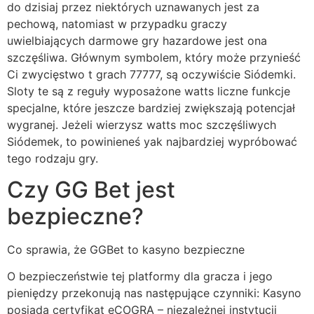
do dzisiaj przez niektórych uznawanych jest za
pechową, natomiast w przypadku graczy
uwielbiających darmowe gry hazardowe jest ona
szczęśliwa. Głównym symbolem, który może przynieść
Ci zwycięstwo t grach 77777, są oczywiście Siódemki.
Sloty te są z reguły wyposażone watts liczne funkcje
specjalne, które jeszcze bardziej zwiększają potencjał
wygranej. Jeżeli wierzysz watts moc szczęśliwych
Siódemek, to powinieneś yak najbardziej wypróbować
tego rodzaju gry.
Czy GG Bet jest
bezpieczne?
Co sprawia, że GGBet to kasyno bezpieczne
O bezpieczeństwie tej platformy dla gracza i jego
pieniędzy przekonują nas następujące czynniki: Kasyno
posiada certyfikat eCOGRA – niezależnej instytucji