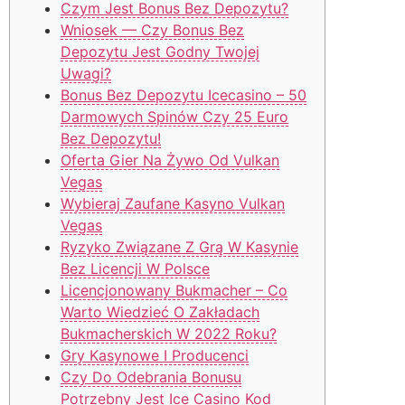
Czym Jest Bonus Bez Depozytu?
Wniosek — Czy Bonus Bez
Depozytu Jest Godny Twojej
Uwagi?
Bonus Bez Depozytu Icecasino – 50
Darmowych Spinów Czy 25 Euro
Bez Depozytu!
Oferta Gier Na Żywo Od Vulkan
Vegas
Wybieraj Zaufane Kasyno Vulkan
Vegas
Ryzyko Związane Z Grą W Kasynie
Bez Licencji W Polsce
Licencjonowany Bukmacher – Co
Warto Wiedzieć O Zakładach
Bukmacherskich W 2022 Roku?
Gry Kasynowe I Producenci
Czy Do Odebrania Bonusu
Potrzebny Jest Ice Casino Kod