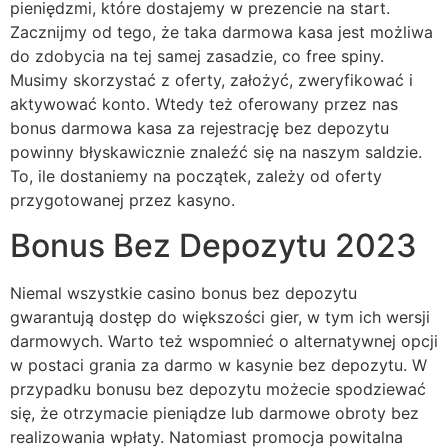
pieniędzmi, które dostajemy w prezencie na start.
Zacznijmy od tego, że taka darmowa kasa jest możliwa
do zdobycia na tej samej zasadzie, co free spiny.
Musimy skorzystać z oferty, założyć, zweryfikować i
aktywować konto. Wtedy też oferowany przez nas
bonus darmowa kasa za rejestrację bez depozytu
powinny błyskawicznie znaleźć się na naszym saldzie.
To, ile dostaniemy na początek, zależy od oferty
przygotowanej przez kasyno.
Bonus Bez Depozytu 2023
Niemal wszystkie casino bonus bez depozytu
gwarantują dostęp do większości gier, w tym ich wersji
darmowych. Warto też wspomnieć o alternatywnej opcji
w postaci grania za darmo w kasynie bez depozytu. W
przypadku bonusu bez depozytu możecie spodziewać
się, że otrzymacie pieniądze lub darmowe obroty bez
realizowania wpłaty. Natomiast promocja powitalna