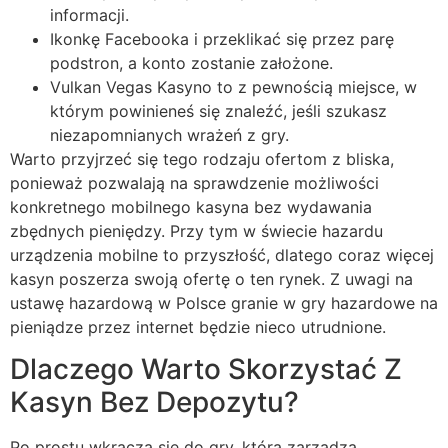
informacji.
Ikonkę Facebooka i przeklikać się przez parę
podstron, a konto zostanie założone.
Vulkan Vegas Kasyno to z pewnością miejsce, w
którym powinieneś się znaleźć, jeśli szukasz
niezapomnianych wrażeń z gry.
Warto przyjrzeć się tego rodzaju ofertom z bliska,
ponieważ pozwalają na sprawdzenie możliwości
konkretnego mobilnego kasyna bez wydawania
zbędnych pieniędzy. Przy tym w świecie hazardu
urządzenia mobilne to przyszłość, dlatego coraz więcej
kasyn poszerza swoją ofertę o ten rynek. Z uwagi na
ustawę hazardową w Polsce granie w gry hazardowe na
pieniądze przez internet będzie nieco utrudnione.
Dlaczego Warto Skorzystać Z
Kasyn Bez Depozytu?
Po prostu wkracza się do gry, którą zarządza