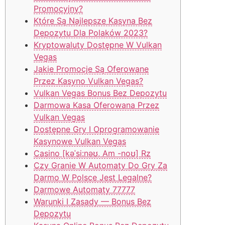
Promocyjny?
Które Są Najlepsze Kasyna Bez
Depozytu Dla Polaków 2023?
Kryptowaluty Dostępne W Vulkan
Vegas
Jakie Promocje Są Oferowane
Przez Kasyno Vulkan Vegas?
Vulkan Vegas Bonus Bez Depozytu
Darmowa Kasa Oferowana Przez
Vulkan Vegas
Dostępne Gry I Oprogramowanie
Kasynowe Vulkan Vegas
Casino [kəˈsi:nəʊ, Am -noʊ] Rz
Czy Granie W Automaty Do Gry Za
Darmo W Polsce Jest Legalne?
Darmowe Automaty 77777
Warunki I Zasady — Bonus Bez
Depozytu