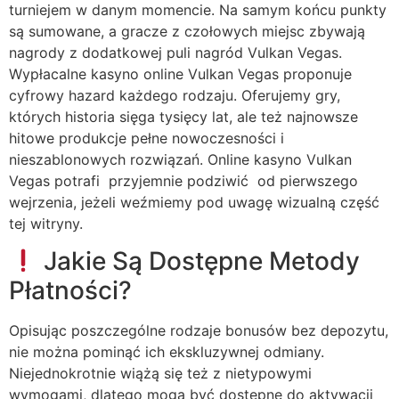
turniejem w danym momencie. Na samym końcu punkty
są sumowane, a gracze z czołowych miejsc zbywają
nagrody z dodatkowej puli nagród Vulkan Vegas.
Wypłacalne kasyno online Vulkan Vegas proponuje
cyfrowy hazard każdego rodzaju. Oferujemy gry,
których historia sięga tysięcy lat, ale też najnowsze
hitowe produkcje pełne nowoczesności i
nieszablonowych rozwiązań. Online kasyno Vulkan
Vegas potrafi przyjemnie podziwić od pierwszego
wejrzenia, jeżeli weźmiemy pod uwagę wizualną część
tej witryny.
Jakie Są Dostępne Metody
Płatności?
Opisując poszczególne rodzaje bonusów bez depozytu,
nie można pominąć ich ekskluzywnej odmiany.
Niejednokrotnie wiążą się też z nietypowymi
wymogami, dlatego mogą być dostępne do aktywacji