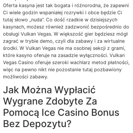
Oferta kasyna jest tak bogata i różnorodna, że zapewni
Ci wiele godzin wspaniałej rozrywki i obce będzie Ci
tutaj słowo „nuda”. Co dość rzadkie w dzisiejszych
kasynach, możesz również zadzwonić bezpośrednio do
obsługi Vulkan Vegas. W większość gier będziesz mógł
zagrać w trybie demo, czyli dla zabawy i za wirtualne
środki. W Vulkan Vegas nie ma osobnej sekcji z grami,
które kasyno oferuje na zasadzie wyłączności. Vulkan
Vegas Casino oferuje szeroki wachlarz metod płatności,
więc na pewno nikt nie pozostanie tutaj pozbawiony
możliwości zabawy.
Jak Można Wypłacić
Wygrane Zdobyte Za
Pomocą Ice Casino Bonus
Bez Depozytu?