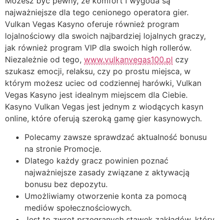
Możesz być pewny, że komfort i wygoda są
najważniejsze dla tego cenionego operatora gier.
Vulkan Vegas Kasyno oferuje również program
lojalnościowy dla swoich najbardziej lojalnych graczy,
jak również program VIP dla swoich high rollerów.
Niezależnie od tego,
www.vulkanvegas100.pl
czy
szukasz emocji, relaksu, czy po prostu miejsca, w
którym możesz uciec od codziennej harówki, Vulkan
Vegas Kasyno jest idealnym miejscem dla Ciebie.
Kasyno Vulkan Vegas jest jednym z wiodących kasyn
online, które oferują szeroką gamę gier kasynowych.
Polecamy zawsze sprawdzać aktualność bonusu
na stronie Promocje.
Dlatego każdy gracz powinien poznać
najważniejsze zasady związane z aktywacją
bonusu bez depozytu.
Umożliwiamy otworzenie konta za pomocą
mediów społecznościowych.
Jest to zwrot przegranych stawek zakładów, który