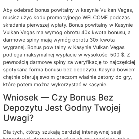
Aby odebrać bonus powitalny w kasynie Vulkan Vegas,
musisz użyć kodu promocyjnego WELCOME podczas
składania pierwszej wpłaty. Bonus powitalny w Kasynie
Vulkan Vegas ma wymóg obrotu 40x kwota bonusu, a
darmowe spiny mają wymóg obrotu 30x kwota
wygranej. Bonus powitalny w Kasynie Vulkan Vegas
podlega maksymalnej wypłacie w wysokości 500 $. Z
pewnością darmowe spiny za weryfikację to najczęściej
spotykana forma bonusu bez depozytu. Kasyna bowiem
chętnie oferują swoim graczom właśnie żetony do gry,
które potem można wykorzystać w kasynie.
Wniosek — Czy Bonus Bez
Depozytu Jest Godny Twojej
Uwagi?
Dla tych, którzy szukają bardziej intensywnej sesji