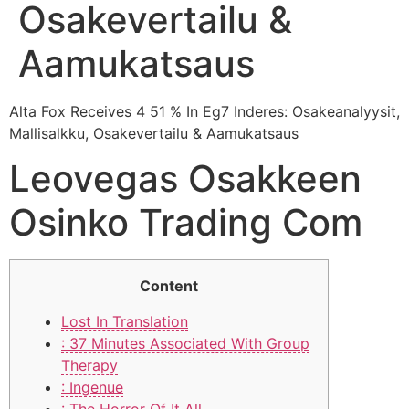
Osakevertailu &
Aamukatsaus
Alta Fox Receives 4 51 % In Eg7 Inderes: Osakeanalyysit,
Mallisalkku, Osakevertailu & Aamukatsaus
Leovegas Osakkeen
Osinko Trading Com
Content
Lost In Translation
: 37 Minutes Associated With Group
Therapy
: Ingenue
: The Horror Of It All