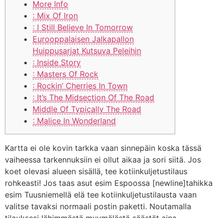
More Info
: Mix Of Iron
: I Still Believe In Tomorrow
Eurooppalaisen Jalkapallon
Huippusarjat Kutsuva Peleihin
: Inside Story
: Masters Of Rock
: Rockin’ Cherries In Town
: It’s The Midsection Of The Road
Middle Of Typically The Road
: Malice In Wonderland
Kartta ei ole kovin tarkka vaan sinnepäin koska tässä
vaiheessa tarkennuksiin ei ollut aikaa ja sori siitä. Jos
koet olevasi alueen sisällä, tee kotiinkuljetustilaus
rohkeasti! Jos taas asut esim Espoossa [newline]tahikka
esim Tuusniemellä elä tee kotiinkuljetustilausta vaan
valitse tavaksi normaali postin paketti. Noutamalla