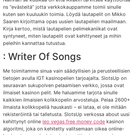
ns “evästeitä” jotta verkkokauppamme toimii sinulle
kuten sen kuuluukin toimia. Löydä lautapelit on Mikko
Saaren kirjoittama opas uusien lautapelien maailmaan.
Kirja kertoo, mistä lautapelien pelimekaniikat ovat
syntyneet, miten lautapelit ovat kehittyneet ja mihin
peleihin kannattaa tutustua.
: Writer Of Songs
Me toimitamme sinua vain säädyllisien ja perusteellisien
tietojen avulla IGT kasinopelien tarjoajalta. SlotsUp on
seuraavan sukupolven pelaamisen verkko, jossa ovat
ilmaiset kasinon pelit. Me haluamme tarjota sinulle
kaikkien ilmaisien kolikkopelin arvosteluja. Pelaa 2600+
ilmaista kolikkopeliä hauskasti – ei lataa, ei ole mitään
rekisteröintä tai talletusta. SlotsUp verkossa about uusi
kehittynyt online
leo vegas free money code
kasinon
algoritmi, joka on kehitetty valitsemaan oikea online-