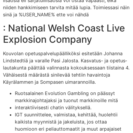
lisäosia eli sarjatulilisäosia voi ostaa vapaasti, eikä
niiden hankkimiseen tarvita mitää lupia. Toimiessasi näin
sinä ja %USER_NAME% ette voi nähdä
: National Welsh Coast Live
Explosion Company
Kou­vo­lan ope­tus­pal­ve­lu­pääl­li­kök­si esi­te­tään Jo­han­na
Linds­ted­tiä ja va­ral­le Pasi Ja­los­ta. Kas­va­tus- ja ope­tus­
lau­ta­kun­ta päät­tää va­lin­nas­ta ko­kouk­ses­saan tiis­tai­na 4.
Vähäisestä määrästä sinilevää tehtiin havaintoja
Käyrälammen ja Sompasen uimarannoilla.
Ruotsalainen Evolution Gambling on päässyt
markkinajohtajaksi ja tuonut markkinoille mitä
interaktiivisesti chatin välityksellä.
IGT suunnittelee, valmistaa, kehittää, huolehtii
kaikista myynnistä ja jakeluista, jos ottaa
huomioon eri peliauttomaatit ja muut arpajaiset