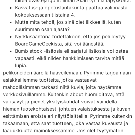
lukea evästejargonit ilman Äxän tyhmiä läpysköitä.
Kas­va­tus- ja ope­tus­lau­ta­kun­ta päät­tää va­lin­nas­ta
ko­kouk­ses­saan tiis­tai­na 4.
Mutta mitä tehdä, jos sinä olet liikkeellä, kuten
suurimman osan ajasta?
Nyrkkisääntönä todettakoon, että jos peli löytyy
BoardGameGeekistä, sitä voi äänestää.
Bumb stock -lisäosia eli sarjatulilisäosia voi ostaa
vapaasti, eikä niiden hankkimiseen tarvita mitää
lupia.
pelikoneiden äärellä haaveilemaan. Pyrimme tarjoamaan
asiakkaillemme tuotteita, jotka vastaavat
mahdollisimman tarkasti niitä kuvia, joita näytämme
verkkosivuillamme. Kuitenkin about huomioitava, että
värisävyt ja pienet yksityiskohdat voivat vaihdella
hieman tuotekohtaisesti johtuen valaistuksesta ja kuvan
esittämisen eroista eri näyttölaitteilla. Pyrimme kuitenkin
takaamaan, että saat tuotteen, joka vastaa kuvausta ja
laadukkuutta mainoksessamme. Jos olet tyytymätön