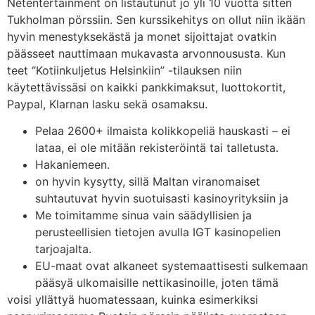
Netentertainment on listautunut jo yli 10 vuotta sitten
Tukholman pörssiin. Sen kurssikehitys on ollut niin ikään
hyvin menestyksekästä ja monet sijoittajat ovatkin
päässeet nauttimaan mukavasta arvonnoususta. Kun
teet “Kotiinkuljetus Helsinkiin” -tilauksen niin
käytettävissäsi on kaikki pankkimaksut, luottokortit,
Paypal, Klarnan lasku sekä osamaksu.
Pelaa 2600+ ilmaista kolikkopeliä hauskasti – ei
lataa, ei ole mitään rekisteröintä tai talletusta.
Hakaniemeen.
on hyvin kysytty, sillä Maltan viranomaiset
suhtautuvat hyvin suotuisasti kasinoyrityksiin ja
Me toimitamme sinua vain säädyllisien ja
perusteellisien tietojen avulla IGT kasinopelien
tarjoajalta.
EU-maat ovat alkaneet systemaattisesti sulkemaan
pääsyä ulkomaisille nettikasinoille, joten tämä
voisi yllättyä huomatessaan, kuinka esimerkiksi