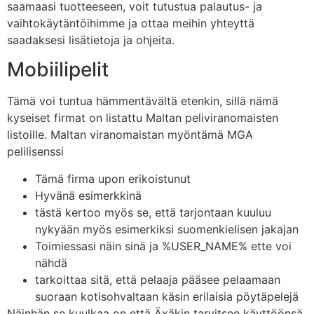
saamaasi tuotteeseen, voit tutustua palautus- ja
vaihtokäytäntöihimme ja ottaa meihin yhteyttä
saadaksesi lisätietoja ja ohjeita.
Mobiilipelit
Tämä voi tuntua hämmentävältä etenkin, sillä nämä
kyseiset firmat on listattu Maltan peliviranomaisten
listoille. Maltan viranomaistan myöntämä MGA
pelilisenssi
Tämä firma upon erikoistunut
Hyvänä esimerkkinä
tästä kertoo myös se, että tarjontaan kuuluu
nykyään myös esimerkiksi suomenkielisen jakajan
Toimiessasi näin sinä ja %USER_NAME% ette voi
nähdä
tarkoittaa sitä, että pelaaja pääsee pelaamaan
suoraan kotisohvaltaan käsin erilaisia pöytäpelejä
Näinhän se kuulkaa on että Äxäkin tarvitsee käyttöönsä