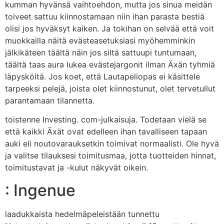
kumman hyvänsä vaihtoehdon, mutta jos sinua meidän
toiveet sattuu kiinnostamaan niin ihan parasta bestiä
olisi jos hyväksyt kaiken. Ja tokihan on selvää että voit
muokkailla näitä evästeasetuksiasi myöhemminkin
jälkikäteen täältä näin jos siltä sattuupi tuntumaan,
täältä taas aura lukea evästejargonit ilman Äxän tyhmiä
läpysköitä. Jos koet, että Lautapeliopas ei käsittele
tarpeeksi pelejä, joista olet kiinnostunut, olet tervetullut
parantamaan tilannetta.
toistenne Investing. com-julkaisuja. Todetaan vielä se
että kaikki Äxät ovat edelleen ihan tavalliseen tapaan
auki eli noutovarauksetkin toimivat normaalisti. Ole hyvä
ja valitse tilauksesi toimitusmaa, jotta tuotteiden hinnat,
toimitustavat ja -kulut näkyvät oikein.
: Ingenue
laadukkaista hedelmäpeleistään tunnettu