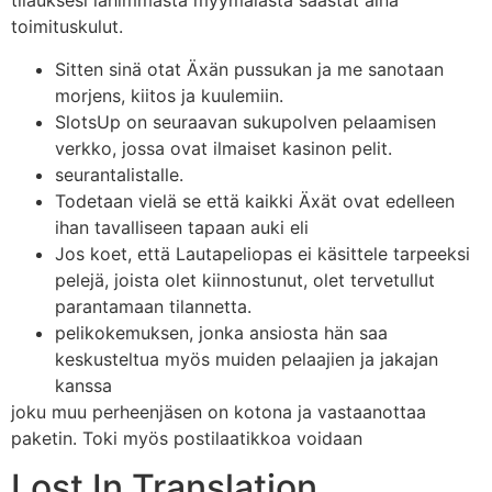
tilauksesi lähimmästä myymälästä säästät aina
toimituskulut.
Sitten sinä otat Äxän pussukan ja me sanotaan
morjens, kiitos ja kuulemiin.
SlotsUp on seuraavan sukupolven pelaamisen
verkko, jossa ovat ilmaiset kasinon pelit.
seurantalistalle.
Todetaan vielä se että kaikki Äxät ovat edelleen
ihan tavalliseen tapaan auki eli
Jos koet, että Lautapeliopas ei käsittele tarpeeksi
pelejä, joista olet kiinnostunut, olet tervetullut
parantamaan tilannetta.
pelikokemuksen, jonka ansiosta hän saa
keskusteltua myös muiden pelaajien ja jakajan
kanssa
joku muu perheenjäsen on kotona ja vastaanottaa
paketin. Toki myös postilaatikkoa voidaan
Lost In Translation