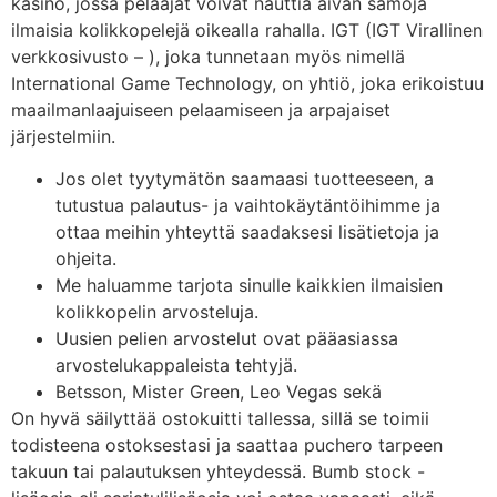
kasino, jossa pelaajat voivat nauttia aivan samoja
ilmaisia kolikkopelejä oikealla rahalla. IGT (IGT Virallinen
verkkosivusto – ), joka tunnetaan myös nimellä
International Game Technology, on yhtiö, joka erikoistuu
maailmanlaajuiseen pelaamiseen ja arpajaiset
järjestelmiin.
Jos olet tyytymätön saamaasi tuotteeseen, a
tutustua palautus- ja vaihtokäytäntöihimme ja
ottaa meihin yhteyttä saadaksesi lisätietoja ja
ohjeita.
Me haluamme tarjota sinulle kaikkien ilmaisien
kolikkopelin arvosteluja.
Uusien pelien arvostelut ovat pääasiassa
arvostelukappaleista tehtyjä.
Betsson, Mister Green, Leo Vegas sekä
On hyvä säilyttää ostokuitti tallessa, sillä se toimii
todisteena ostoksestasi ja saattaa puchero tarpeen
takuun tai palautuksen yhteydessä. Bumb stock -