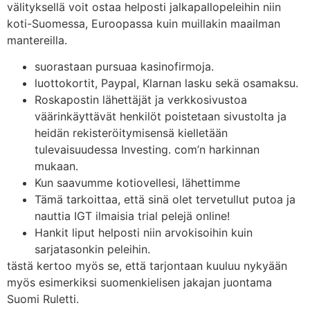
välityksellä voit ostaa helposti jalkapallopeleihin niin
koti-Suomessa, Euroopassa kuin muillakin maailman
mantereilla.
suorastaan pursuaa kasinofirmoja.
luottokortit, Paypal, Klarnan lasku sekä osamaksu.
Roskapostin lähettäjät ja verkkosivustoa
väärinkäyttävät henkilöt poistetaan sivustolta ja
heidän rekisteröitymisensä kielletään
tulevaisuudessa Investing. com’n harkinnan
mukaan.
Kun saavumme kotiovellesi, lähettimme
Tämä tarkoittaa, että sinä olet tervetullut putoa ja
nauttia IGT ilmaisia trial pelejä online!
Hankit liput helposti niin arvokisoihin kuin
sarjatasonkin peleihin.
tästä kertoo myös se, että tarjontaan kuuluu nykyään
myös esimerkiksi suomenkielisen jakajan juontama
Suomi Ruletti.