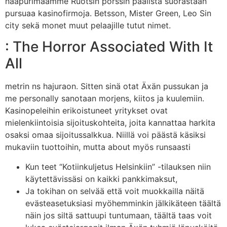
naapurimaamme Ruotsin pörssin päälista suorastaan
pursuaa kasinofirmoja. Betsson, Mister Green, Leo Sin
city sekä monet muut pelaajille tutut nimet.
: The Horror Associated With It
All
metrin ns hajuraon. Sitten sinä otat Äxän pussukan ja
me personally sanotaan morjens, kiitos ja kuulemiin.
Kasinopeleihin erikoistuneet yritykset ovat
mielenkiintoisia sijoituskohteita, joita kannattaa harkita
osaksi omaa sijoitussalkkua. Niillä voi päästä käsiksi
mukaviin tuottoihin, mutta about myös runsaasti
Kun teet “Kotiinkuljetus Helsinkiin” -tilauksen niin
käytettävissäsi on kaikki pankkimaksut,
Ja tokihan on selvää että voit muokkailla näitä
evästeasetuksiasi myöhemminkin jälkikäteen täältä
näin jos siltä sattuupi tuntumaan, täältä taas voit