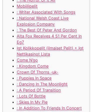
Mobiilipelit
: Writer Associated With Songs
: National Welsh Coast Live
Explosion Company
: The Best Of Peter And Gordon
Alta Fox Receives 4 51 Per Cent In
Eg7
Igt Kolikkopelit (ilmaiset Pelit) + Igt
Nettikasinot Lista
Come N’go
: Kingdom Come
Crown Of Thorns -uk-
: Puppies In Space
: Dancing In The Moonlight
: A Period Of Transition
: Lots Of Bottle
: Skies In My Pie
: In Addition To Friends In Concert