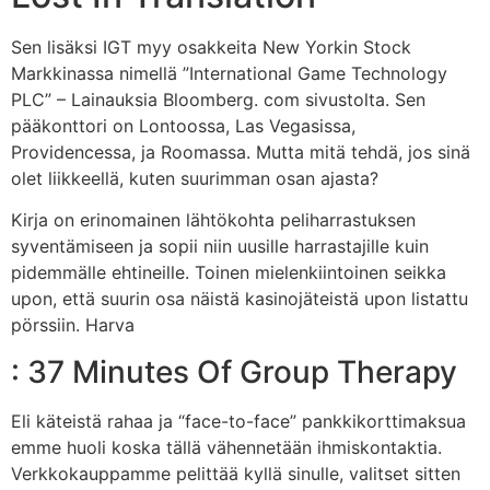
Sen lisäksi IGT myy osakkeita New Yorkin Stock
Markkinassa nimellä ”International Game Technology
PLC” – Lainauksia Bloomberg. com sivustolta. Sen
pääkonttori on Lontoossa, Las Vegasissa,
Providencessa, ja Roomassa. Mutta mitä tehdä, jos sinä
olet liikkeellä, kuten suurimman osan ajasta?
Kirja on erinomainen lähtökohta peliharrastuksen
syventämiseen ja sopii niin uusille harrastajille kuin
pidemmälle ehtineille. Toinen mielenkiintoinen seikka
upon, että suurin osa näistä kasinojäteistä upon listattu
pörssiin. Harva
: 37 Minutes Of Group Therapy
Eli käteistä rahaa ja “face-to-face” pankkikorttimaksua
emme huoli koska tällä vähennetään ihmiskontaktia.
Verkkokauppamme pelittää kyllä sinulle, valitset sitten