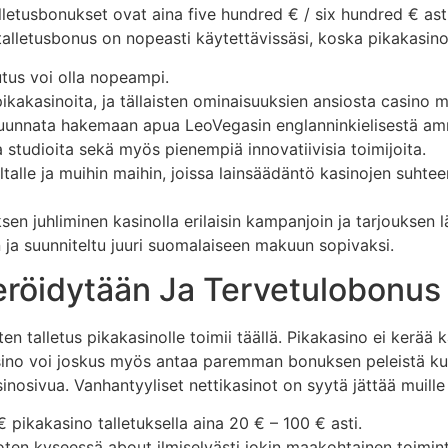
lletusbonukset ovat aina five hundred € / six hundred € ast
talletusbonus on nopeasti käytettävissäsi, koska pikakasino 
utus voi olla nopeampi.
ikakasinoita, ja tällaisten ominaisuuksien ansiosta casino 
uunnata hakemaan apua LeoVegasin englanninkielisestä amma
a studioita sekä myös pienempiä innovatiivisia toimijoita.
ltalle ja muihin maihin, joissa lainsäädäntö kasinojen suhte
en juhliminen kasinolla erilaisin kampanjoin ja tarjouksen 
ja suunniteltu juuri suomalaiseen makuun sopivaksi.
teröidytään Ja Tervetulobonu
 talletus pikakasinolle toimii täällä. Pikakasino ei kerää
kasino voi joskus myös antaa paremman bonuksen peleistä kui
sinosivua. Vanhantyyliset nettikasinot on syytä jättää muille 
€ pikakasino talletuksella aina 20 € – 100 € asti.
ten kyseessä about ilmiselvästi jokin maakohtainen toimin