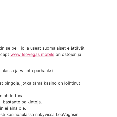
in se peli, jolla useat suomalaiset elättävät
oncept
www leovegas mobile
on ostojen ja
alassa ja valinta parhaaksi
 bingoja, jotka tämä kasino on loihtinut
an ahdettuna.
i bastante palkintoja.
n ei aina ole.
esti kasinoaulassa näkyvissä LeoVegasin