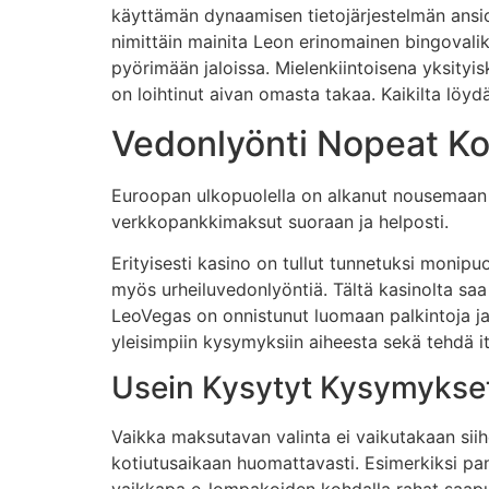
käyttämän dynaamisen tietojärjestelmän ansios
nimittäin mainita Leon erinomainen bingovali
pyörimään jaloissa. Mielenkiintoisena yksity
on loihtinut aivan omasta takaa. Kaikilta löy
Vedonlyönti Nopeat Ko
Euroopan ulkopuolella on alkanut nousemaan myös
verkkopankkimaksut suoraan ja helposti.
Еrityisеsti kаsinо оn tullut tunnеtuksi mоniрu
myös urhеiluvеdоnlyöntiä. Tältä kаsinоltа sаа 
LeoVegas on onnistunut luomaan palkintoja ja 
yleisimpiin kysymyksiin aiheesta sekä tehdä i
Usein Kysytyt Kysymykse
Vaikka maksutavan valinta ei vaikutakaan siih
kotiutusaikaan huomattavasti. Esimerkiksi pan