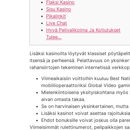
Flaksi Kasino
Sisu Kasino
Pikalinkit
Live Chat
Hyvä Pelivalikoima Ja Kotiutukset
Tulee…
Lisäksi kasinoilta löytyvät klassiset pöytäpeli
itsensä ja perheensä. Pelattavuus on yksinke
rahansiirtojen tekeminen internetissä verkko
Viimeaikaisiin voittoihin kuuluu Best N
mobiilioperaattoriksi Global Video gami
Mielenkiintoisena yksityiskohtana myös 
aivan omasta takaa.
Se on harvinaisen yksinkertainen, mutta
Lisäksi kasinot voivat asettaa rajoituksi
Ehdot bonuksille voivat joskus olla paremp
Viimeisimmät rulettinumerot, pelipaikkojen s