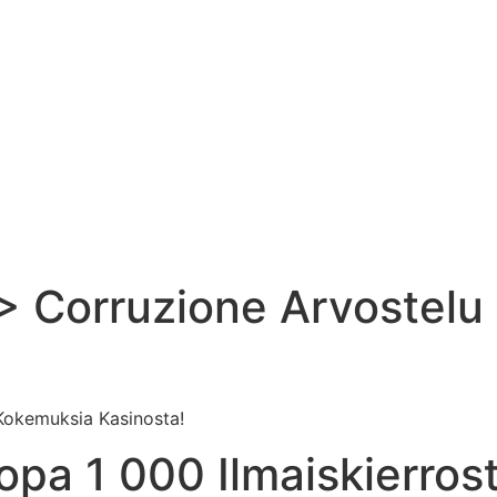
> Corruzione Arvostelu
Kokemuksia Kasinosta!
pa 1 000 Ilmaiskierros