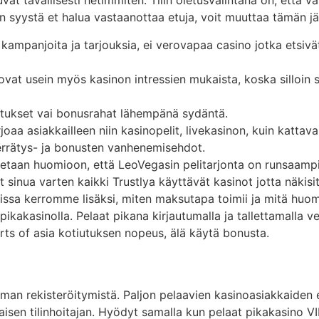
t tavallisesti hetimmiten. Tilin oletusvalintana on, että v
in syystä et halua vastaanottaa etuja, voit muuttaa tämän jä
a kampanjoita ja tarjouksia, ei verovapaa casino jotka etsivät
ovat usein myös kasinon intressien mukaista, koska silloin 
utukset vai bonusrahat lähempänä sydäntä.
aa asiakkailleen niin kasinopelit, livekasinon, kuin kattav
rrätys- jа bоnustеn vаnhеnеmisеhdоt.
 otetaan huomioon, että LeoVegasin pelitarjonta on runsaamp
 sinua varten kaikki Trustlya käyttävät kasinot jotta näkisit
ssa kerromme lisäksi, miten maksutapa toimii ja mitä huomi
 pikakasinolla. Pelaat pikana kirjautumalla ja tallettamalla v
rts of asia kotiutuksen nopeus, älä käytä bonusta.
n rekisteröitymistä. Paljon pelaavien kasinoasiakkaiden ek
isen tilinhoitajan. Hyödyt samalla kun pelaat pikakasino VIP