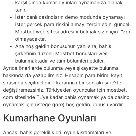
karşılığında kumar oyunları oynamanıza olanak
tanır.
İster canlı casinoların demo modunda oynamayı
ister gerçek para riskini almayı tercih edin, güncel
Mostbet web sitesi adresini bulmak sizin için” “zor
olmayacaktır.
Ana hoş geldin bonusunun yanı sıra, bahis
şirketinin düzenli Mostbet bonusları weil
bulunmaktadır ve tüm bölümleri etkiler.
Ayrıca önerilerde bulunma veya şikayette bulunma
hakkında da yazabilirsiniz. Hesabın para birimi kayıt
sırasında seçilmelidir – kararınızı bir sonraki süre?te
değiştiremezsiniz. Türkiye’den oyuncular için mostbet.
com sitesinde TL’ye kadar bahis oynamak ya da casino
oynamak için (isteğe göre) hoş geldin bonusu vardır.
Kumarhane Oyunları
Ancak, bahis gereklilikleri, oyun kısıtlamaları ve