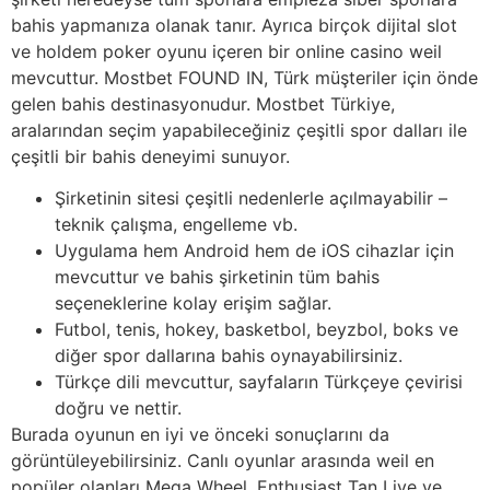
bahis yapmanıza olanak tanır. Ayrıca birçok dijital slot
ve holdem poker oyunu içeren bir online casino weil
mevcuttur. Mostbet FOUND IN, Türk müşteriler için önde
gelen bahis destinasyonudur. Mostbet Türkiye,
aralarından seçim yapabileceğiniz çeşitli spor dalları ile
çeşitli bir bahis deneyimi sunuyor.
Şirketinin sitesi çeşitli nedenlerle açılmayabilir –
teknik çalışma, engelleme vb.
Uygulama hem Android hem de iOS cihazlar için
mevcuttur ve bahis şirketinin tüm bahis
seçeneklerine kolay erişim sağlar.
Futbol, tenis, hokey, basketbol, beyzbol, boks ve
diğer spor dallarına bahis oynayabilirsiniz.
Türkçe dili mevcuttur, sayfaların Türkçeye çevirisi
doğru ve nettir.
Burada oyunun en iyi ve önceki sonuçlarını da
görüntüleyebilirsiniz. Canlı oyunlar arasında weil en
popüler olanları Mega Wheel, Enthusiast Tan Live ve