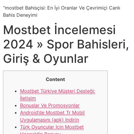
“mostbet Bahisçisi: En İyi Oranlar Ve Çevrimiçi Canlı
Bahis Deneyimi
Mostbet İncelemesi
2024 » Spor Bahisleri,
Giriş & Oyunlar
Content
Mostbet Türkiye Müşteri Desteği:
İletişim
Bonuslar Ve Promosyonlar
Android’de Mostbet Tr Mobil
Uygulamasını (apk) Indirin
Türk Oyuncular Için Mostbet
Hoşgeldin Bonusu