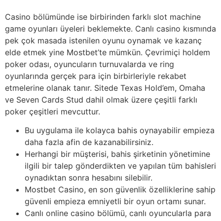
Casino bölümünde ise birbirinden farklı slot machine
game oyunları üyeleri beklemekte. Canlı casino kısmında
pek çok masada istenilen oyunu oynamak ve kazanç
elde etmek yine Mostbet’te mümkün. Çevrimiçi holdem
poker odası, oyuncuların turnuvalarda ve ring
oyunlarında gerçek para için birbirleriyle rekabet
etmelerine olanak tanır. Sitede Texas Hold’em, Omaha
ve Seven Cards Stud dahil olmak üzere çeşitli farklı
poker çeşitleri mevcuttur.
Bu uygulama ile kolayca bahis oynayabilir empieza
daha fazla afin de kazanabilirsiniz.
Herhangi bir müşterisi, bahis şirketinin yönetimine
ilgili bir talep gönderdikten ve yapılan tüm bahisleri
oynadıktan sonra hesabını silebilir.
Mostbet Casino, en son güvenlik özelliklerine sahip
güvenli empieza emniyetli bir oyun ortamı sunar.
Canlı online casino bölümü, canlı oyuncularla para