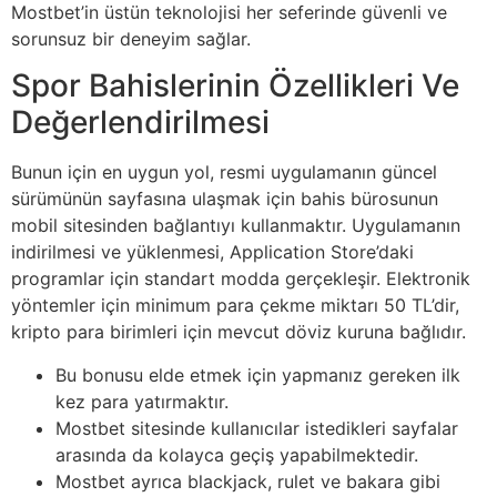
Mostbet’in üstün teknolojisi her seferinde güvenli ve
sorunsuz bir deneyim sağlar.
Spor Bahislerinin Özellikleri Ve
Değerlendirilmesi
Bunun için en uygun yol, resmi uygulamanın güncel
sürümünün sayfasına ulaşmak için bahis bürosunun
mobil sitesinden bağlantıyı kullanmaktır. Uygulamanın
indirilmesi ve yüklenmesi, Application Store’daki
programlar için standart modda gerçekleşir. Elektronik
yöntemler için minimum para çekme miktarı 50 TL’dir,
kripto para birimleri için mevcut döviz kuruna bağlıdır.
Bu bonusu elde etmek için yapmanız gereken ilk
kez para yatırmaktır.
Mostbet sitesinde kullanıcılar istedikleri sayfalar
arasında da kolayca geçiş yapabilmektedir.
Mostbet ayrıca blackjack, rulet ve bakara gibi