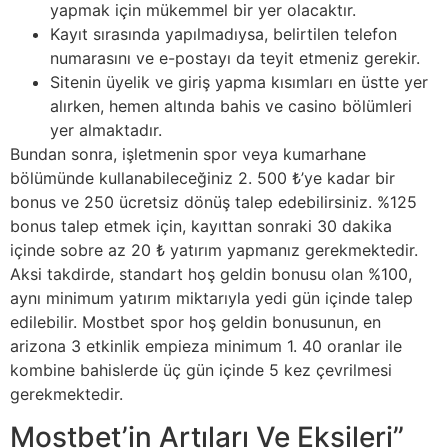
yapmak için mükemmel bir yer olacaktır.
Kayıt sırasında yapılmadıysa, belirtilen telefon
numarasını ve e-postayı da teyit etmeniz gerekir.
Sitenin üyelik ve giriş yapma kısımları en üstte yer
alırken, hemen altında bahis ve casino bölümleri
yer almaktadır.
Bundan sonra, işletmenin spor veya kumarhane
bölümünde kullanabileceğiniz 2. 500 ₺’ye kadar bir
bonus ve 250 ücretsiz dönüş talep edebilirsiniz. %125
bonus talep etmek için, kayıttan sonraki 30 dakika
içinde sobre az 20 ₺ yatırım yapmanız gerekmektedir.
Aksi takdirde, standart hoş geldin bonusu olan %100,
aynı minimum yatırım miktarıyla yedi gün içinde talep
edilebilir. Mostbet spor hoş geldin bonusunun, en
arizona 3 etkinlik empieza minimum 1. 40 oranlar ile
kombine bahislerde üç gün içinde 5 kez çevrilmesi
gerekmektedir.
Mostbet’in Artıları Ve Eksileri”