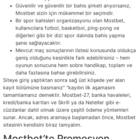
Güvenilir ve güvenilir bir bahis şirketi arıyorsanız,
Mostbet sizin için mükemmel bir seçimdir.
Bir spor bahisleri organizasyonu olan Mostbet,
kullanıcılara futbol, basketbol, ping-pong ve
diğerleri gibi bir dizi spor dalında bahis yapma
şansı sağlayacaktır.
Mevcut maç sonuçlarının listesi konusunda oldukça
geniş olduğunu kesinlikle fark edebilirsiniz – hem
oyunun sonucuna hem sobre handikap, toplam ve
daha fazlasına bahse girebilirsiniz.
Siteye giriş yaptıktan sonra sağ üst köşede yer alan
kayıt bölümüne basmanız” “kaydın ilk aşamasını
tamamlamanız demektir. Mostbet-27, banka havaleleri,
kredi/banka kartları ve Skrill ya da Neteller gibi e-
cüzdanlar dahil olmak üzere çeşitli ödeme yöntemleri
sunar. Ancak, adres aramaya başlamadan önce, Mostbet
sitesinin kendisini biraz tanıyalım.
Mostbet’te Promosyon