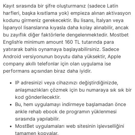
Kayıt sırasında bir şifre oluşturmanız (sadece Latin
harfleri, başka kısıtlama yok) empieza alınan aktivasyon
kodunu girmeniz gerekecektir. Bu lisans, İtalyan veya
İspanyol lisanslarına kıyasla daha kolay alınabilir, ancak
bu zayıflık diğer faktörlerle dengelenmektedir. Mostbet
English’e minimum amount 160 TL tutarında para
yatırarak bahis oynamaya başlayabilirsiniz. Sadece
Android versiyonunun boyutu daha yüksektir, Apple
company akıllı telefonlar için olan uygulama ise
performans açısından biraz daha iyidir.
IP adresinizi veya cihazınızı değiştirdiğinizde,
anlaşmazlıkları çözmek için bu numaraya sık sık bir
kod gönderilecektir.
Bu, hem uygulamayı indirmeye başlamadan önce
ankle rehab ebook de programın yüklenmesi
sırasında yapılabilir.
MostBet uygulamaları web sitesinin işlevselliğini
tamamen kopyalar.