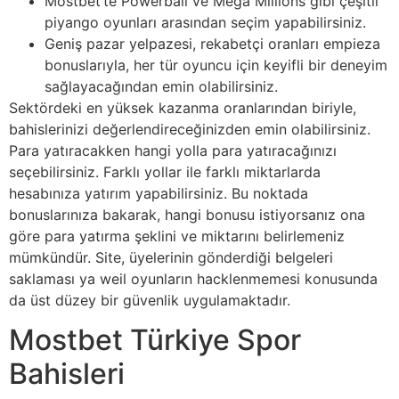
Mostbet’te Powerball ve Mega Millions gibi çeşitli
piyango oyunları arasından seçim yapabilirsiniz.
Geniş pazar yelpazesi, rekabetçi oranları empieza
bonuslarıyla, her tür oyuncu için keyifli bir deneyim
sağlayacağından emin olabilirsiniz.
Sektördeki en yüksek kazanma oranlarından biriyle,
bahislerinizi değerlendireceğinizden emin olabilirsiniz.
Para yatıracakken hangi yolla para yatıracağınızı
seçebilirsiniz. Farklı yollar ile farklı miktarlarda
hesabınıza yatırım yapabilirsiniz. Bu noktada
bonuslarınıza bakarak, hangi bonusu istiyorsanız ona
göre para yatırma şeklini ve miktarını belirlemeniz
mümkündür. Site, üyelerinin gönderdiği belgeleri
saklaması ya weil oyunların hacklenmemesi konusunda
da üst düzey bir güvenlik uygulamaktadır.
Mostbet Türkiye Spor
Bahisleri