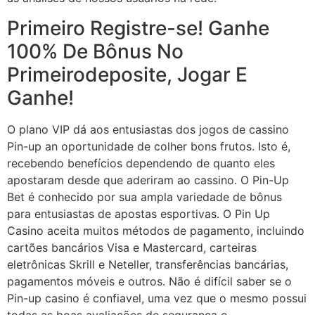
Primeiro Registre-se! Ganhe
100% De Bônus No
Primeirodeposite, Jogar E
Ganhe!
O plano VIP dá aos entusiastas dos jogos de cassino
Pin-up an oportunidade de colher bons frutos. Isto é,
recebendo benefícios dependendo de quanto eles
apostaram desde que aderiram ao cassino. O Pin-Up
Bet é conhecido por sua ampla variedade de bônus
para entusiastas de apostas esportivas. O Pin Up
Casino aceita muitos métodos de pagamento, incluindo
cartões bancários Visa e Mastercard, carteiras
eletrônicas Skrill e Neteller, transferências bancárias,
pagamentos móveis e outros. Não é difícil saber se o
Pin-up casino é confiavel, uma vez que o mesmo possui
todas as boas avaliações de segurança e