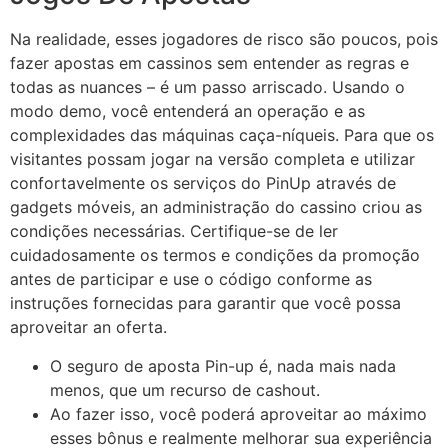
Na realidade, esses jogadores de risco são poucos, pois
fazer apostas em cassinos sem entender as regras e
todas as nuances – é um passo arriscado. Usando o
modo demo, você entenderá an operação e as
complexidades das máquinas caça-níqueis. Para que os
visitantes possam jogar na versão completa e utilizar
confortavelmente os serviços do PinUp através de
gadgets móveis, an administração do cassino criou as
condições necessárias. Certifique-se de ler
cuidadosamente os termos e condições da promoção
antes de participar e use o código conforme as
instruções fornecidas para garantir que você possa
aproveitar an oferta.
O seguro de aposta Pin-up é, nada mais nada
menos, que um recurso de cashout.
Ao fazer isso, você poderá aproveitar ao máximo
esses bônus e realmente melhorar sua experiência