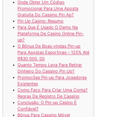
Onde Obter Um Código
Promocional Para Uma Aposta
Gratuita Do Cassino Pin Ap?
Pin Up Casino: Resumo
Para Que É Usado O Demo Na
Plataforma De Casino Online Pin-
up?
O Bônus De Boas-vindas Pin-up
Para Apostas Esportivas – 125% Até
R$30 000, 00
Quanto Tempo Leva Para Retirar
Dinheiro Do Cassino Pin Up?
Promoções Pin-up Para Jogadores
Existentes
Como Faço Para Criar Uma Conta?
Regras De Registro De Cassino
Conclusão: O Pin-up Casino É
Confiável?
Bônus Para Cassino Móvel