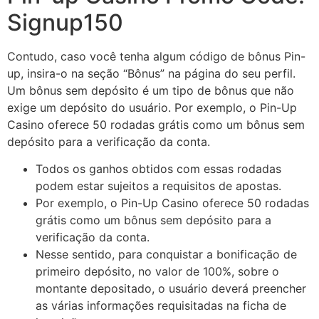
Signup150
Contudo, caso você tenha algum código de bônus Pin-
up, insira-o na seção “Bônus” na página do seu perfil.
Um bônus sem depósito é um tipo de bônus que não
exige um depósito do usuário. Por exemplo, o Pin-Up
Casino oferece 50 rodadas grátis como um bônus sem
depósito para a verificação da conta.
Todos os ganhos obtidos com essas rodadas
podem estar sujeitos a requisitos de apostas.
Por exemplo, o Pin-Up Casino oferece 50 rodadas
grátis como um bônus sem depósito para a
verificação da conta.
Nesse sentido, para conquistar a bonificação de
primeiro depósito, no valor de 100%, sobre o
montante depositado, o usuário deverá preencher
as várias informações requisitadas na ficha de