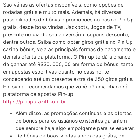
São várias as ofertas disponíveis, como opções de
rodadas grátis e muito mais. Ademais, há diversas
possibilidades de bônus e promoções no casino Pin Up
gratis, desde boas vindas, Jackpots, Jogos de TV,
presente no dia do seu aniversário, cupons desconto,
dentre outros. Saiba como obter giros grátis no Pin Up
casino bônus, veja as principais formas de pagamento e
demais oferta da plataforma. O Pin-up te dá a chance
de ganhar até R$30. 000, 00 em forma de bônus, tanto
em apostas esportivas quanto no cassino, te
concedendo até um presente extra de 250 giros grátis.
Em suma, recomendamos que você dê uma chance à
plataforma de apostas Pin-up
https://pinupbrazil1.com.br
.
Além disso, as promoções contínuas e as ofertas
de bônus para os usuários existentes garantem
que sempre haja algo empolgante para se esperar.
De bônus de boas-vindas a rodadas grátis, de