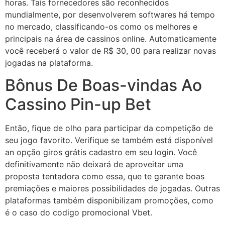
horas. Tais fornecedores são reconhecidos
mundialmente, por desenvolverem softwares há tempo
no mercado, classificando-os como os melhores e
principais na área de cassinos online. Automaticamente
você receberá o valor de R$ 30, 00 para realizar novas
jogadas na plataforma.
Bônus De Boas-vindas Ao
Cassino Pin-up Bet
Então, fique de olho para participar da competição de
seu jogo favorito. Verifique se também está disponível
an opção giros grátis cadastro em seu login. Você
definitivamente não deixará de aproveitar uma
proposta tentadora como essa, que te garante boas
premiações e maiores possibilidades de jogadas. Outras
plataformas também disponibilizam promoções, como
é o caso do codigo promocional Vbet.