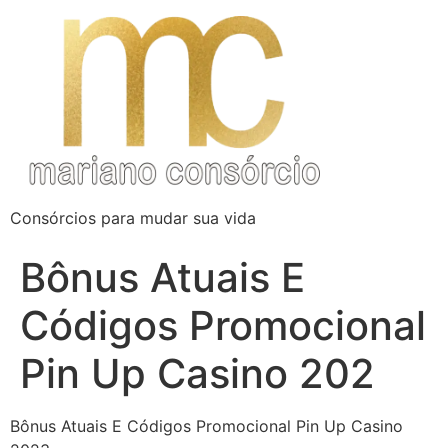
Consórcios para mudar sua vida
Bônus Atuais E
Códigos Promocional
Pin Up Casino 202
Bônus Atuais E Códigos Promocional Pin Up Casino