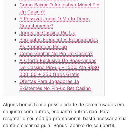
Como Baixar O Aplicativo Móvel Pin
Up Casino?
É Possível Jogar O Modo Demo
Gratuitamente?
Jogos De Cassino Pin Up
Perguntas Frequentes Relacionadas
Às Promoções Pin-up
Como Ganhar No Pin Up Casino?
A Oferta Exclusiva De Boas-vindas
Do Cassino Pin-up – 150% Até R$30
000, 00 + 250 Giros Grátis
Ofertas Para Jogadores Já
Existentes No Pin-up Bet Casino
Alguns bônus tem a possibilidade de serem usados em
conjunto com outros, enquanto outros não. Para
resgatar o seu código promocional, basta acessar a sua
conta e clicar na guia “Bônus” abaixo do seu perfil.