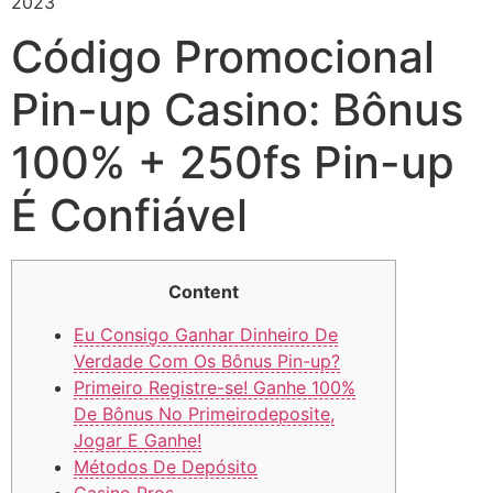
2023
Código Promocional
Pin-up Casino: Bônus
100% + 250fs Pin-up
É Confiável
Content
Eu Consigo Ganhar Dinheiro De
Verdade Com Os Bônus Pin-up?
Primeiro Registre-se! Ganhe 100%
De Bônus No Primeirodeposite,
Jogar E Ganhe!
Métodos De Depósito
Casino Pros