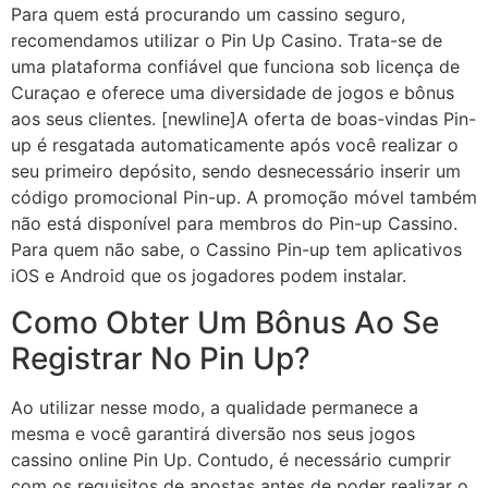
Para quem está procurando um cassino seguro,
recomendamos utilizar o Pin Up Casino. Trata-se de
uma plataforma confiável que funciona sob licença de
Curaçao e oferece uma diversidade de jogos e bônus
aos seus clientes. [newline]A oferta de boas-vindas Pin-
up é resgatada automaticamente após você realizar o
seu primeiro depósito, sendo desnecessário inserir um
código promocional Pin-up. A promoção móvel também
não está disponível para membros do Pin-up Cassino.
Para quem não sabe, o Cassino Pin-up tem aplicativos
iOS e Android que os jogadores podem instalar.
Como Obter Um Bônus Ao Se
Registrar No Pin Up?
Ao utilizar nesse modo, a qualidade permanece a
mesma e você garantirá diversão nos seus jogos
cassino online Pin Up. Contudo, é necessário cumprir
com os requisitos de apostas antes de poder realizar o