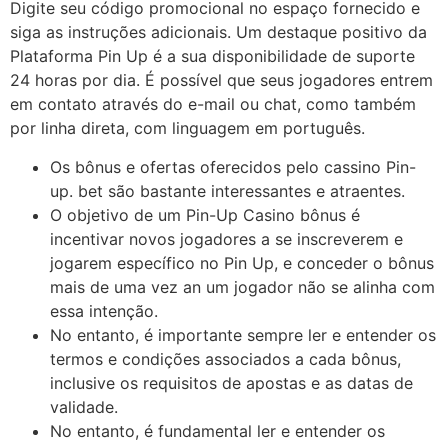
Digite seu código promocional no espaço fornecido e
siga as instruções adicionais. Um destaque positivo da
Plataforma Pin Up é a sua disponibilidade de suporte
24 horas por dia. É possível que seus jogadores entrem
em contato através do e-mail ou chat, como também
por linha direta, com linguagem em português.
Os bônus e ofertas oferecidos pelo cassino Pin-
up. bet são bastante interessantes e atraentes.
O objetivo de um Pin-Up Casino bônus é
incentivar novos jogadores a se inscreverem e
jogarem específico no Pin Up, e conceder o bônus
mais de uma vez an um jogador não se alinha com
essa intenção.
No entanto, é importante sempre ler e entender os
termos e condições associados a cada bônus,
inclusive os requisitos de apostas e as datas de
validade.
No entanto, é fundamental ler e entender os