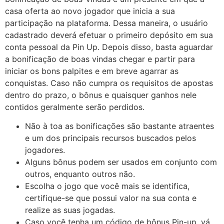
casa oferta ao novo jogador que inicia a sua
participação na plataforma. Dessa maneira, o usuário
cadastrado deverá efetuar o primeiro depósito em sua
conta pessoal da Pin Up. Depois disso, basta aguardar
a bonificação de boas vindas chegar e partir para
iniciar os bons palpites e em breve agarrar as
conquistas. Caso não cumpra os requisitos de apostas
dentro do prazo, o bônus e quaisquer ganhos nele
contidos geralmente serão perdidos.
Não à toa as bonificações são bastante atraentes
e um dos principais recursos buscados pelos
jogadores.
Alguns bônus podem ser usados em conjunto com
outros, enquanto outros não.
Escolha o jogo que você mais se identifica,
certifique-se que possui valor na sua conta e
realize as suas jogadas.
Caso você tenha um código de bônus Pin-up, vá