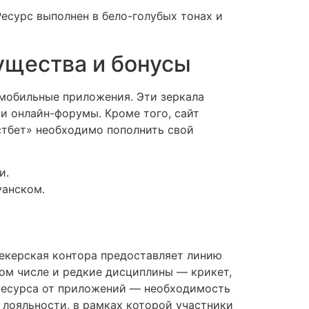
Ресурс выполнен в бело-голубых тонах и
ущества и бонусы
 мобильные приложения. Эти зеркала
и онлайн-форумы. Кроме того, сайт
стбет» необходимо пополнить свой
и.
уанском.
мекерская контора предоставляет линию
том числе и редкие дисциплины — крикет,
о ресурса от приложений — необходимость
 лояльности, в рамках которой участники