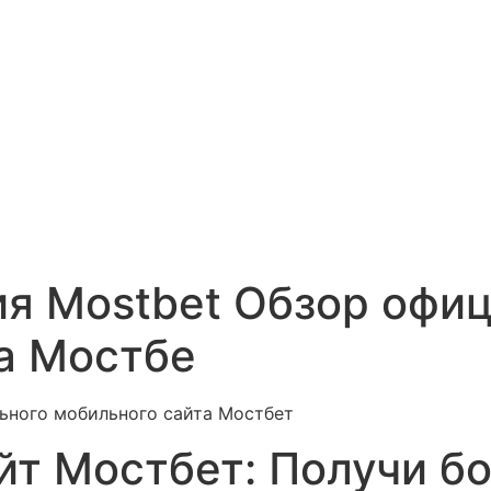
я Mostbet Обзор офи
а Мостбе
ьного мобильного сайта Мостбет
т Мостбет: Получи бо