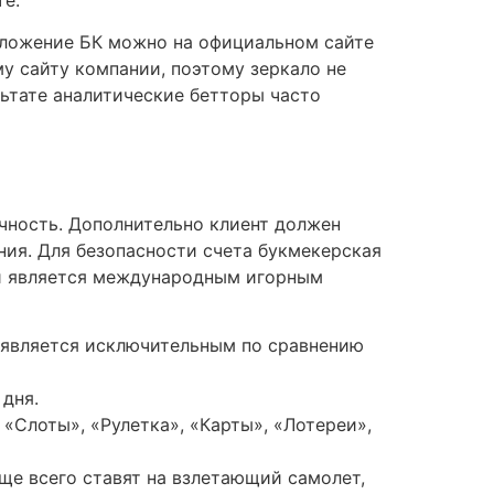
иложение БК можно на официальном сайте
у сайту компании, поэтому зеркало не
ьтате аналитические бетторы часто
чность. Дополнительно клиент должен
ния. Для безопасности счета букмекерская
 и является международным игорным
и является исключительным по сравнению
 дня.
«Слоты», «Рулетка», «Карты», «Лотереи»,
аще всего ставят на взлетающий самолет,