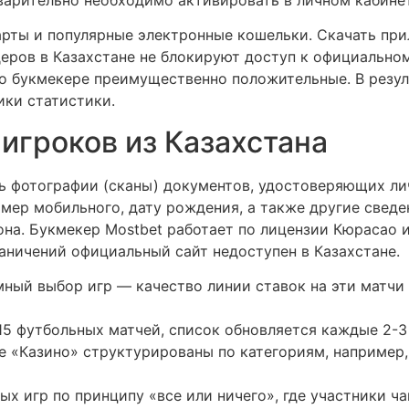
рты и популярные электронные кошельки. Скачать пр
ров в Казахстане не блокируют доступ к официальном
 о букмекере преимущественно положительные. В резул
ики статистики.
игроков из Казахстана
ь фотографии (сканы) документов, удостоверяющих ли
омер мобильного, дату рождения, а также другие сведе
она. Букмекер Mostbet работает по лицензии Кюрасао
аничений официальный сайт недоступен в Казахстане.
мный выбор игр — качество линии ставок на эти матч
15 футбольных матчей, список обновляется каждые 2-3
е «Казино» структурированы по категориям, например, 
ых игр по принципу «все или ничего», где участники ч