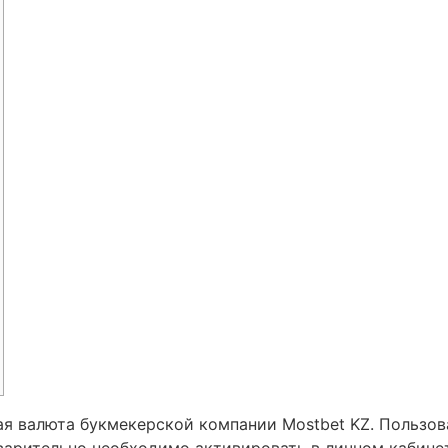
ая валюта букмекерской компании Mostbet KZ. Пользов
дварительно необходимо активировать в личном кабине