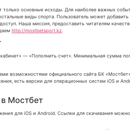
т только основные исходы. Для наиболее важных собы
 остальные виды спорта. Пользователь может добавить
доступ. Наша миссия, предоставить читателям качестве
здаем
http://mostbetsport.kz
.
т
 кабинет» — «Пополнить счет». Минимальная сумма поп
семи возможностями официального сайта БК «Мостбет».
ния, есть версии для операционных систем iOS и And
 в Мостбет
ения для iOS и Android. Ссылки для скачивания можно