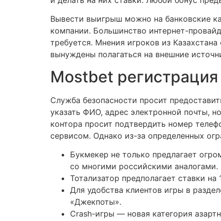
Вывести выигрыш можно на банковские ка
компании. Большинство интернет-провайде
требуется. Мнения игроков из Казахстана
вынуждены полагаться на внешние источн
Mostbet регистрация 
Служба безопасности просит предоставит
указать ФИО, адрес электронной почты, н
контора просит подтвердить номер телеф
сервисом. Однако из-за определенных огр
Букмекер не только предлагает огро
со многими российскими аналогами.
Тотализатор предполагает ставки на 
Для удобства клиентов игры в раздел
«Джекпоты».
Crash-игры — новая категория азартн