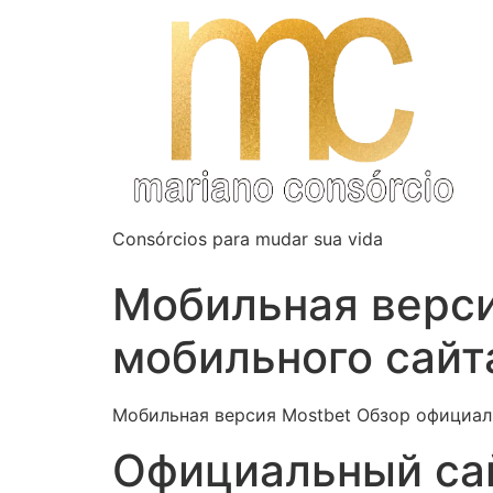
Consórcios para mudar sua vida
Мобильная верси
мобильного сайт
Мобильная версия Mostbet Обзор официал
Официальный сай