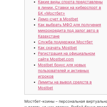
Какие виды спорта представлены
в линии. Ставки на киберспорт в
БК «Мостбет»
Демо-счет в Mostbet
Как выбрать МФО для получения
микрокредита под залог авто в
Казахстане
Служба поддержки Мостбет
Как скачать Mostbet
Регистрация на официальном
сайте Mostbet.com
Mostbet бонус для новых
пользователей и активных
игроков
Лимиты на вывод средств в
Mostbet
Мостбет-коины – персональная виртуальн
и делать на них ставки. Любой бонус пре