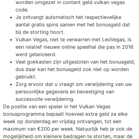
worden omgezet in contant geld vulkan vegas
code.
Je ontvangt automatisch het respectievelijke
aantal gratis spins samen met het bonusgeld dat
bij de storting hoort.
Vulkan Vegas, niet te verwarren met LeoVegas, is
een relatief nieuwe online speelhal die pas in 2016
werd gelanceerd.
Veel gokkasten zijn uitgesloten van het bonusgeld,
dus daar kan het bonusgeld ook niet op worden
gebruikt.
Zorg ervoor dat u vraagt om verwijdering van uw
persoonlijke gegevens en bevestiging van
succesvolle verwijdering.
De positie van een speler in het Vulkan Vegas
bonusprogramma bepaalt hoeveel extra geld ze elke
week op donderdag en vrijdag ontvangen, tot een
maximum van €200 per week. Natuurlijk heb je ook de
mogelijkheid om kleinere bedragen te storten, maar de