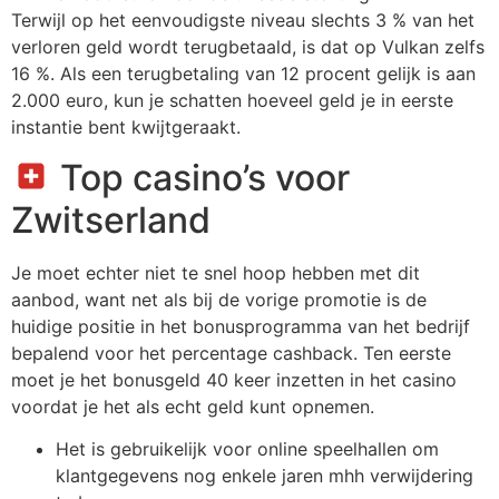
Terwijl op het eenvoudigste niveau slechts 3 % van het
verloren geld wordt terugbetaald, is dat op Vulkan zelfs
16 %. Als een terugbetaling van 12 procent gelijk is aan
2.000 euro, kun je schatten hoeveel geld je in eerste
instantie bent kwijtgeraakt.
Top casino’s voor
Zwitserland
Je moet echter niet te snel hoop hebben met dit
aanbod, want net als bij de vorige promotie is de
huidige positie in het bonusprogramma van het bedrijf
bepalend voor het percentage cashback. Ten eerste
moet je het bonusgeld 40 keer inzetten in het casino
voordat je het als echt geld kunt opnemen.
Het is gebruikelijk voor online speelhallen om
klantgegevens nog enkele jaren mhh verwijdering