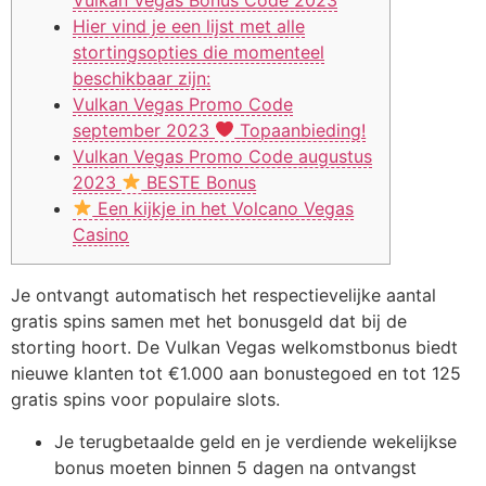
Hier vind je een lijst met alle
stortingsopties die momenteel
beschikbaar zijn:
Vulkan Vegas Promo Code
september 2023
Topaanbieding!
Vulkan Vegas Promo Code augustus
2023
BESTE Bonus
Een kijkje in het Volcano Vegas
Casino
Je ontvangt automatisch het respectievelijke aantal
gratis spins samen met het bonusgeld dat bij de
storting hoort. De Vulkan Vegas welkomstbonus biedt
nieuwe klanten tot €1.000 aan bonustegoed en tot 125
gratis spins voor populaire slots.
Je terugbetaalde geld en je verdiende wekelijkse
bonus moeten binnen 5 dagen na ontvangst