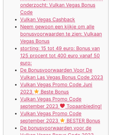
onderzocht: Vulkan Vegas Bonus
Code
Vulkan Vegas Cashback
Neem gewoon een kijkje om alle
bonusvoorwaarden te zien: Vulkaan
Vegas Bonus
storting: 15 tot 49 euro: Bonus van
125 procent tot 400 euro vanaf 50
euro:
De Bonusvoorwaarden Voor De
Vulkan Las Vegas Bonus Code 2023
Vulkan Vegas Promo Code Juni
2023
Beste Bonus
Vulkan Vegas Promo Code
september 2023
Topaanbieding!
Vulkan Vegas Promo Code
september 2023
BESTER Bonus
De bonusvoorwaarden voor de
Vulkan Vegas Bonus Code 2023