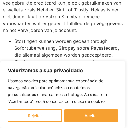
veelgebruikte creditcard kun je ook gebruikmaken van
e-wallets zoals Neteller, Skrill of Trustly. Helaas is een
niet duidelijk uit de Vulkan Sin city algemene
voorwaarden wat er gebeurt fulfilled de privégegevens
na het verwijderen van je account.
Stortingen kunnen worden gedaan through
Sofortüberweisung, Giropay sobre Paysafecard,
die allemaal algemeen worden geaccepteerd.
Stortingen kunnen worden gedaan via
Sofortüberweisung, Giropay en Paysafecard, die
Valorizamos a sua privacidade
allemaal algemeen worden geaccepteerd.
Usamos cookies para aprimorar sua experiência de
In tegenstelling tot andere online casino’s heeft
navegação, veicular anúncios ou conteúdos
Vulkan Vegas een uitgebreide lijst met spellen die
personalizados e analisar nosso tráfego. Ao clicar em
niet in aanmerking komen voor de welkomstbonus.
"Aceitar tudo", você concorda com o uso de cookies.
Ook de royale bonusaanbieding van vulkan vegas, die
wij u in het volgende hoofdstuk in meer detail willen
Rejeitar
Aceitar
presenteren, springt meteen in het oog. Wij hebben de
bonusaanbieding van Vulkan -vegas.de Vegas voor u