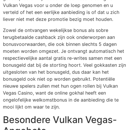
Vulkan Vegas voor u onder de loep genomen en u
verteld of het een eerlijke aanbieding is of dat u zich
liever niet met deze promotie bezig moet houden.
Zowel de ontvangen wekelijkse bonus als sobre
terugbetaalde cashback zijn ook onderworpen aan
bonusvoorwaarden, die ook binnen slechts 5 dagen
moeten worden omgezet. Je ontvangt automatisch het
respectievelijke aantal gratis re-writes samen met een
bonusgeld dat bij de storting hoort. Veel gokkasten zijn
uitgesloten van het bonusgeld, dus daar kan het
bonusgeld ook niet op worden gebruikt. Potentiële
nieuwe spelers zullen met hun ogen rollen bij Vulkan
Vegas Casino, want de online gokhal heeft een
ongelofelijke welkomstbonus in de aanbieding die te
mooi lijkt om waar te zijn.
Besondere Vulkan Vegas-