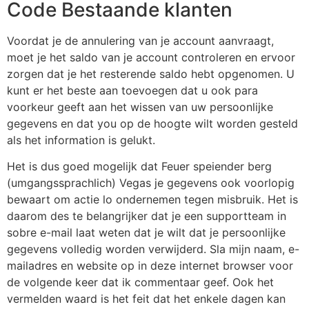
Code Bestaande klanten
Voordat je de annulering van je account aanvraagt,
moet je het saldo van je account controleren en ervoor
zorgen dat je het resterende saldo hebt opgenomen. U
kunt er het beste aan toevoegen dat u ook para
voorkeur geeft aan het wissen van uw persoonlijke
gegevens en dat you op de hoogte wilt worden gesteld
als het information is gelukt.
Het is dus goed mogelijk dat Feuer speiender berg
(umgangssprachlich) Vegas je gegevens ook voorlopig
bewaart om actie lo ondernemen tegen misbruik. Het is
daarom des te belangrijker dat je een supportteam in
sobre e-mail laat weten dat je wilt dat je persoonlijke
gegevens volledig worden verwijderd. Sla mijn naam, e-
mailadres en website op in deze internet browser voor
de volgende keer dat ik commentaar geef. Ook het
vermelden waard is het feit dat het enkele dagen kan