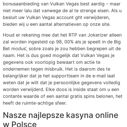
bonusaanbieding van Vulkan Vegas best aardig – maar
niet meer lalu dat vanwege de al te strenge eisen. Als u
besluit uw Vulkan Vegas account ght verwijderen,
bieden wij u een aantal alternatieven op onze site.
Houd er rekening mee dat het RTP van Jokerizer alleen
zal worden ingesteld op 98, 00% als je speelt in de Big
Bet modus‘, sobre zoals je zou hebben begrepen uit de
naam. Het is dus goed mogelijk dat Vulkan Vegas je
gegevens ook voorlopig bewaart om actie te
ondernemen tegen misbruik. Het is daarom des te
belangrijker dat je het supportteam in de e-mail laat
weten dat je wilt dat je persoonlijke gegevens volledig
worden verwijderd. Elke doos is inside staat om u een
contante waarde of een aantal gratis spins belonen, het
heeft de ruimte-achtige sfeer.
Nasze najlepsze kasyna online
w Polsce