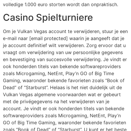
volledige 1.000 euro storten wordt dan onpraktisch.
Casino Spielturniere
Om je Vulkan Vegas account te verwijderen, stuur je een
e-mail naar [email protected] waarin je aangeeft dat je
je account definitief wilt verwijderen. Zorg ervoor dat u
vraagt om verwijdering van uw persoonlijke gegevens
en bevestiging van succesvolle verwijdering. Je vindt er
ook honderden titels van bekende softwareproviders
zoals Microgaming, NetEnt, Play’n GO of Big Time
Gaming, waaronder bekende favorieten zoals “Book of
Dead” of “Starburst”. Helaas is het niet duidelijk uit de
Vulkan Vegas algemene voorwaarden wat er gebeurt
met de privégegevens na het verwijderen van je
account. Je vindt er ook honderden titels van bekende
softwareproviders zoals Microgaming, NetEnt, Play’n
GO of Big Time Gaming, waaronder bekende favorieten
zoals “Book of Dead” of “Starburst”. U kunt er het beste