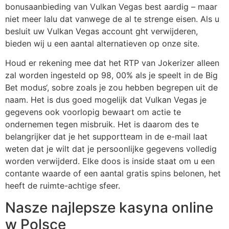
bonusaanbieding van Vulkan Vegas best aardig – maar
niet meer lalu dat vanwege de al te strenge eisen. Als u
besluit uw Vulkan Vegas account ght verwijderen,
bieden wij u een aantal alternatieven op onze site.
Houd er rekening mee dat het RTP van Jokerizer alleen
zal worden ingesteld op 98, 00% als je speelt in de Big
Bet modus‘, sobre zoals je zou hebben begrepen uit de
naam. Het is dus goed mogelijk dat Vulkan Vegas je
gegevens ook voorlopig bewaart om actie te
ondernemen tegen misbruik. Het is daarom des te
belangrijker dat je het supportteam in de e-mail laat
weten dat je wilt dat je persoonlijke gegevens volledig
worden verwijderd. Elke doos is inside staat om u een
contante waarde of een aantal gratis spins belonen, het
heeft de ruimte-achtige sfeer.
Nasze najlepsze kasyna online
w Polsce