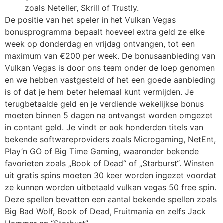
zoals Neteller, Skrill of Trustly.
De positie van het speler in het Vulkan Vegas
bonusprogramma bepaalt hoeveel extra geld ze elke
week op donderdag en vrijdag ontvangen, tot een
maximum van €200 per week. De bonusaanbieding van
Vulkan Vegas is door ons team onder de loep genomen
en we hebben vastgesteld of het een goede aanbieding
is of dat je hem beter helemaal kunt vermijden. Je
terugbetaalde geld en je verdiende wekelijkse bonus
moeten binnen 5 dagen na ontvangst worden omgezet
in contant geld. Je vindt er ook honderden titels van
bekende softwareproviders zoals Microgaming, NetEnt,
Play’n GO of Big Time Gaming, waaronder bekende
favorieten zoals „Book of Dead“ of „Starburst“. Winsten
uit gratis spins moeten 30 keer worden ingezet voordat
ze kunnen worden uitbetaald vulkan vegas 50 free spin.
Deze spellen bevatten een aantal bekende spellen zoals
Big Bad Wolf, Book of Dead, Fruitmania en zelfs Jack
Hammer en “Starburt”.