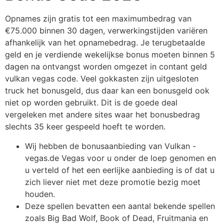
Opnames zijn gratis tot een maximumbedrag van
€75.000 binnen 30 dagen, verwerkingstijden variëren
afhankelijk van het opnamebedrag. Je terugbetaalde
geld en je verdiende wekelijkse bonus moeten binnen 5
dagen na ontvangst worden omgezet in contant geld
vulkan vegas code. Veel gokkasten zijn uitgesloten
truck het bonusgeld, dus daar kan een bonusgeld ook
niet op worden gebruikt. Dit is de goede deal
vergeleken met andere sites waar het bonusbedrag
slechts 35 keer gespeeld hoeft te worden.
Wij hebben de bonusaanbieding van Vulkan -
vegas.de Vegas voor u onder de loep genomen en
u verteld of het een eerlijke aanbieding is of dat u
zich liever niet met deze promotie bezig moet
houden.
Deze spellen bevatten een aantal bekende spellen
zoals Big Bad Wolf, Book of Dead, Fruitmania en