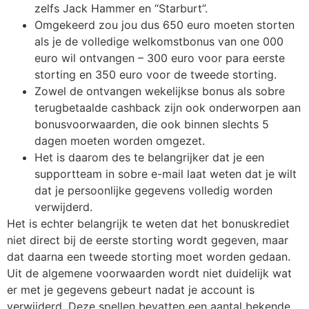
zelfs Jack Hammer en “Starburt”.
Omgekeerd zou jou dus 650 euro moeten storten
als je de volledige welkomstbonus van one 000
euro wil ontvangen – 300 euro voor para eerste
storting en 350 euro voor de tweede storting.
Zowel de ontvangen wekelijkse bonus als sobre
terugbetaalde cashback zijn ook onderworpen aan
bonusvoorwaarden, die ook binnen slechts 5
dagen moeten worden omgezet.
Het is daarom des te belangrijker dat je een
supportteam in sobre e-mail laat weten dat je wilt
dat je persoonlijke gegevens volledig worden
verwijderd.
Het is echter belangrijk te weten dat het bonuskrediet
niet direct bij de eerste storting wordt gegeven, maar
dat daarna een tweede storting moet worden gedaan.
Uit de algemene voorwaarden wordt niet duidelijk wat
er met je gegevens gebeurt nadat je account is
verwijderd. Deze spellen bevatten een aantal bekende