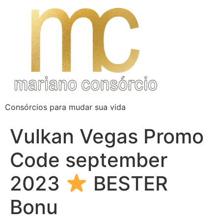
Consórcios para mudar sua vida
Vulkan Vegas Promo
Code september
2023
BESTER
Bonu