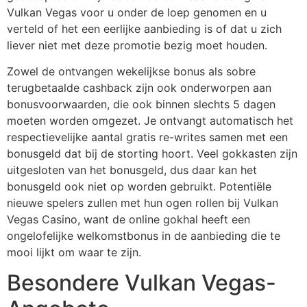
Vulkan Vegas voor u onder de loep genomen en u
verteld of het een eerlijke aanbieding is of dat u zich
liever niet met deze promotie bezig moet houden.
Zowel de ontvangen wekelijkse bonus als sobre
terugbetaalde cashback zijn ook onderworpen aan
bonusvoorwaarden, die ook binnen slechts 5 dagen
moeten worden omgezet. Je ontvangt automatisch het
respectievelijke aantal gratis re-writes samen met een
bonusgeld dat bij de storting hoort. Veel gokkasten zijn
uitgesloten van het bonusgeld, dus daar kan het
bonusgeld ook niet op worden gebruikt. Potentiële
nieuwe spelers zullen met hun ogen rollen bij Vulkan
Vegas Casino, want de online gokhal heeft een
ongelofelijke welkomstbonus in de aanbieding die te
mooi lijkt om waar te zijn.
Besondere Vulkan Vegas-