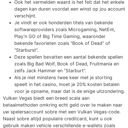
Ook het vermelden waard is het feit dat het enkele
dagen kan duren voordat een winst op jou account
verschijnt.
Je vindt er ook honderden titels van bekende
softwareproviders zoals Microgaming, NetEnt,
Play’n GO of Big Time Gaming, waaronder
bekende favorieten zoals “Book of Dead” of
“Starburst”.
Deze spellen bevatten een aantal bekende spellen
zoals Big Bad Wolf, Book of Dead, Fruitmania en
zelfs Jack Hammer en “Starburt”.
Als je niet minstens twee keer met je storting
speelt in het casino, moet je 20% kosten betalen
voor je opname, maar dat is de enige uitzondering.
Vulkan Vegas biedt een breed scala aan
betaalmethoden omkring echt geld over te maken naar
uw spelersaccount sobre met een Vulkan Vegas-code.
Naast sobre altijd populaire creditcard, kunt u ook
gebruik maken vehicle verschillende e-wallets zoals