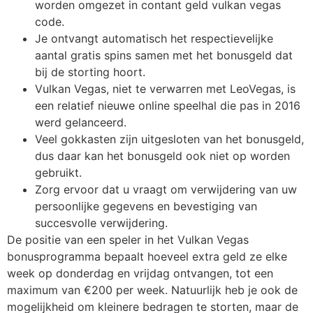
worden omgezet in contant geld vulkan vegas
code.
Je ontvangt automatisch het respectievelijke
aantal gratis spins samen met het bonusgeld dat
bij de storting hoort.
Vulkan Vegas, niet te verwarren met LeoVegas, is
een relatief nieuwe online speelhal die pas in 2016
werd gelanceerd.
Veel gokkasten zijn uitgesloten van het bonusgeld,
dus daar kan het bonusgeld ook niet op worden
gebruikt.
Zorg ervoor dat u vraagt om verwijdering van uw
persoonlijke gegevens en bevestiging van
succesvolle verwijdering.
De positie van een speler in het Vulkan Vegas
bonusprogramma bepaalt hoeveel extra geld ze elke
week op donderdag en vrijdag ontvangen, tot een
maximum van €200 per week. Natuurlijk heb je ook de
mogelijkheid om kleinere bedragen te storten, maar de