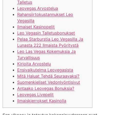
Talletus
Leovegas Arvostelua
Rahansiirtokustannukset Leo
Vegasilla
Ilmaiset Kasinopelit
Leo Vegasin Talletusbonukset
Pelaa Starburstia Leo Vegasilla Ja
Lunasta 222 Ilmaista Pyöritystä
Leo Las Vegas Kokemuksia Ja
Turvallisuus
Kirjoita Arvostelu
Ensivaikutelma Leovegasista
Mitä Haluat Tehdä Seuraavaksi?
Suomenkieliset Vedonlyöntisivut
Antaako Leovegas Bonuksia?
Leovegas Livepelit
Ilmaiskierrokset Kasinolla