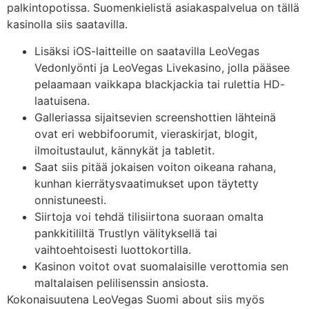
palkintopotissa. Suomenkielistä asiakaspalvelua on tällä
kasinolla siis saatavilla.
Lisäksi iOS-laitteille on saatavilla LeoVegas
Vedonlyönti ja LeoVegas Livekasino, jolla pääsee
pelaamaan vaikkapa blackjackia tai rulettia HD-
laatuisena.
Galleriassa sijaitsevien screenshottien lähteinä
ovat eri webbifoorumit, vieraskirjat, blogit,
ilmoitustaulut, kännykät ja tabletit.
Saat siis pitää jokaisen voiton oikeana rahana,
kunhan kierrätysvaatimukset upon täytetty
onnistuneesti.
Siirtoja voi tehdä tilisiirtona suoraan omalta
pankkitililtä Trustlyn välityksellä tai
vaihtoehtoisesti luottokortilla.
Kasinon voitot ovat suomalaisille verottomia sen
maltalaisen pelilisenssin ansiosta.
Kokonaisuutena LeoVegas Suomi about siis myös