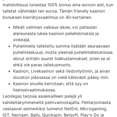
mahdollisuus lunastaa 100% bonus aina euroon asti, kun
talletat vähintään ten euroa. Tämän friendly kasinon
bonuksen kierrätysvaatimus on 40-kertainen.
Mikäli valinnan vaikeus iskee, voi peliaulan
alareunasta lukea kasinon peliehdotuksia ja
vinkkejä.
Puhelimella talletettu summa lisätään seuraavaan
puhelinlaskuusi, mutta yleensä puhelintalletuksissa
about erittäin suuret lisäkustannukset, joten se ei
ehkä ole paras talletusmuoto.
Kasinon, Livekasinon sekä Vedonlyönnin, ja aivan
sivuston yläosassa on vielä kätevästi pääsy mm.
Kasinon sivuilla kerrotaan, että syy on
lisenssivaatimuksissa.
LeoVegas tarjoaa asiakkailleen pelejä yli
kahdeltakymmeneltä pelinvalmistajalta. Pelitarjonnasta
vastaavat esimerkiksi tunnetut NetEnt, Microgaming,
IGT, Nextgen, Bally, Quickspin, Betsoft, Play’n Go ja