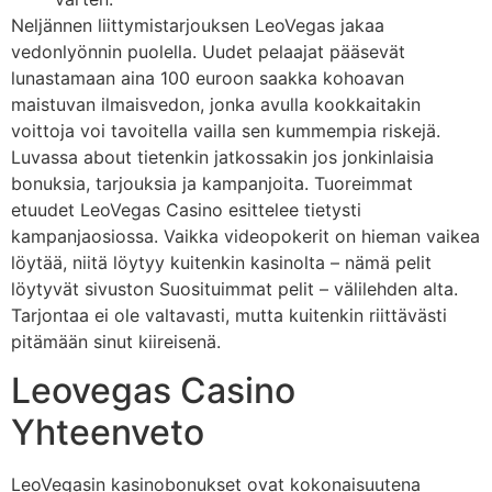
Neljännen liittymistarjouksen LeoVegas jakaa
vedonlyönnin puolella. Uudet pelaajat pääsevät
lunastamaan aina 100 euroon saakka kohoavan
maistuvan ilmaisvedon, jonka avulla kookkaitakin
voittoja voi tavoitella vailla sen kummempia riskejä.
Luvassa about tietenkin jatkossakin jos jonkinlaisia
bonuksia, tarjouksia ja kampanjoita. Tuoreimmat
etuudet LeoVegas Casino esittelee tietysti
kampanjaosiossa. Vaikka videopokerit on hieman vaikea
löytää, niitä löytyy kuitenkin kasinolta – nämä pelit
löytyvät sivuston Suosituimmat pelit – välilehden alta.
Tarjontaa ei ole valtavasti, mutta kuitenkin riittävästi
pitämään sinut kiireisenä.
Leovegas Casino
Yhteenveto
LeoVegasin kasinobonukset ovat kokonaisuutena