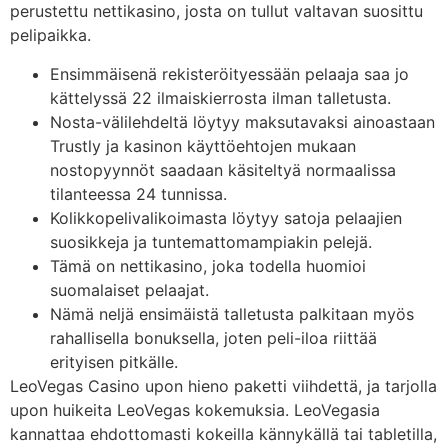
perustettu nettikasino, josta on tullut valtavan suosittu
pelipaikka.
Ensimmäisenä rekisteröityessään pelaaja saa jo
kättelyssä 22 ilmaiskierrosta ilman talletusta.
Nosta-välilehdeltä löytyy maksutavaksi ainoastaan
Trustly ja kasinon käyttöehtojen mukaan
nostopyynnöt saadaan käsiteltyä normaalissa
tilanteessa 24 tunnissa.
Kolikkopelivalikoimasta löytyy satoja pelaajien
suosikkeja ja tuntemattomampiakin pelejä.
Tämä on nettikasino, joka todella huomioi
suomalaiset pelaajat.
Nämä neljä ensimäistä talletusta palkitaan myös
rahallisella bonuksella, joten peli-iloa riittää
erityisen pitkälle.
LeoVegas Casino upon hieno paketti viihdettä, ja tarjolla
upon huikeita LeoVegas kokemuksia. LeoVegasia
kannattaa ehdottomasti kokeilla kännykällä tai tabletilla,