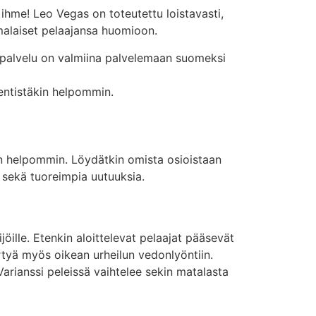
 ihme! Leo Vegas on toteutettu loistavasti,
omalaiset pelaajansa huomioon.
spalvelu on valmiina palvelemaan suomeksi
 entistäkin helpommin.
kin helpommin. Löydätkin omista osioistaan
a sekä tuoreimpia uutuuksia.
jöille. Etenkin aloittelevat pelaajat pääsevät
rtyä myös oikean urheilun vedonlyöntiin.
 Varianssi peleissä vaihtelee sekin matalasta