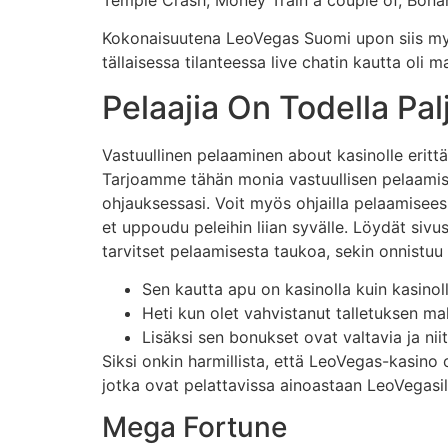
Kokonaisuutena LeoVegas Suomi upon siis myös 
tällaisessa tilanteessa live chatin kautta oli 
Pelaajia On Todella Pa
Vastuullinen pelaaminen about kasinolle eri
Tarjoamme tähän monia vastuullisen pelaamisen 
ohjauksessasi. Voit myös ohjailla pelaamiseesi 
et uppoudu peleihin liian syvälle. Löydät siv
tarvitset pelaamisesta taukoa, sekin onnistuu pe
Sen kautta apu on kasinolla kuin kasinoll
Heti kun olet vahvistanut talletuksen mak
Lisäksi sen bonukset ovat valtavia ja nii
Siksi onkin harmillista, että LeoVegas-kasin
jotka ovat pelattavissa ainoastaan LeoVegasil
Mega Fortune