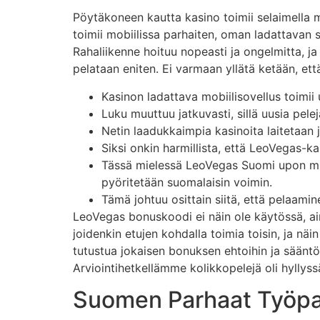
Pöytäkoneen kautta kasino toimii selaimella mo
toimii mobiilissa parhaiten, oman ladattavan s
Rahaliikenne hoituu nopeasti ja ongelmitta, ja 
pelataan eniten. Ei varmaan yllätä ketään, ett
Kasinon ladattava mobiilisovellus toimii u
Luku muuttuu jatkuvasti, sillä uusia pelejä
Netin laadukkaimpia kasinoita laitetaan j
Siksi onkin harmillista, että LeoVegas-
Tässä mielessä LeoVegas Suomi upon mitä
pyöritetään suomalaisin voimin.
Tämä johtuu osittain siitä, että pelaamin
LeoVegas bonuskoodi ei näin ole käytössä, ain
joidenkin etujen kohdalla toimia toisin, ja n
tutustua jokaisen bonuksen ehtoihin ja sääntöi
Arviointihetkellämme kolikkopelejä oli hylly
Suomen Parhaat Työpa