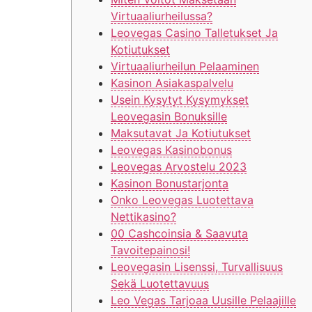
Virtuaaliurheilussa?
Leovegas Casino Talletukset Ja
Kotiutukset
Virtuaaliurheilun Pelaaminen
Kasinon Asiakaspalvelu
Usein Kysytyt Kysymykset
Leovegasin Bonuksille
Maksutavat Ja Kotiutukset
Leovegas Kasinobonus
Leovegas Arvostelu 2023
Kasinon Bonustarjonta
Onko Leovegas Luotettava
Nettikasino?
00 Cashcoinsia & Saavuta
Tavoitepainosi!
Leovegasin Lisenssi, Turvallisuus
Sekä Luotettavuus
Leo Vegas Tarjoaa Uusille Pelaajille