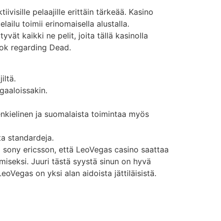
isille pelaajille erittäin tärkeää. Kasino
ilu toimii erinomaisella alustalla.
ät kaikki ne pelit, joita tällä kasinolla
Book regarding Dead.
iltä.
ogaaloissakin.
enkielinen ja suomalaista toimintaa myös
ta standardeja.
ä sony ericsson, että LeoVegas casino saattaa
miseksi. Juuri tästä syystä sinun on hyvä
oVegas on yksi alan aidoista jättiläisistä.