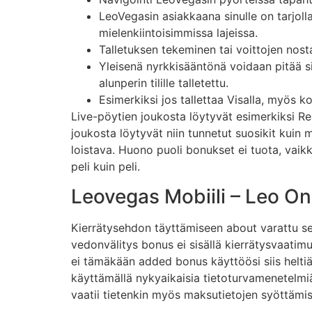
LeoVegasin asiakkaana sinulle on tarjol
mielenkiintoisimmissa lajeissa.
Talletuksen tekeminen tai voittojen nos
Yleisenä nyrkkisääntönä voidaan pitää s
alunperin tilille talletettu.
Esimerkiksi jos tallettaa Visalla, myös k
Live-pöytien joukosta löytyvät esimerkiksi Re
joukosta löytyvät niin tunnetut suosikit kui
loistava. Huono puoli bonukset ei tuota, vai
peli kuin peli.
Leovegas Mobiili – Leo On
Kierrätysehdon täyttämiseen about varattu sei
vedonvälitys bonus ei sisällä kierrätysvaatimu
ei tämäkään added bonus käyttöösi siis heltiä
käyttämällä nykyaikaisia tietoturvamenetelmiä
vaatii tietenkin myös maksutietojen syöttämise