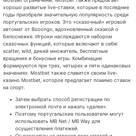
MostBet ограничены. Mostbet также предлагает
хорошо развитые live-ставки, которые в последние
годы приобрели значительную популярность среди
португальских игроков. Это «сказочный» игровой
автомат от Booongo, вдохновленный сказкой о
Белоснежке. Игроки наслаждаются набором
сказочных функций, которые включают в себяi
scatter, wild, дикий множитель, бесплатные
вращения и бонусные игры. Комбинации
формируются при трех, четырех и пяти одинаковых
значениях. Mostbet также славится своим live-
казино Mostbet, которое предлагает помимо ставок
на спорт.
Затем выбрать способ регистрации по
электронной почте и нажать «далее».
Поэтому португальские пользователи могут
использовать MB Net / MB Way для
осуществления платежей.
Он рассчитан на игроков всех мастей и