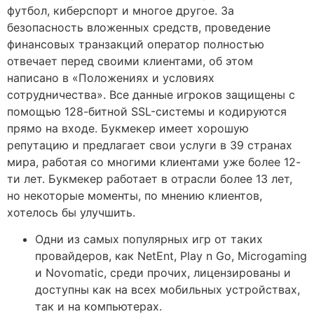
футбол, киберспорт и многое другое. За
безопасность вложенных средств, проведение
финансовых транзакций оператор полностью
отвечает перед своими клиентами, об этом
написано в «Положениях и условиях
сотрудничества». Все данные игроков защищены с
помощью 128-битной SSL-системы и кодируются
прямо на входе. Букмекер имеет хорошую
репутацию и предлагает свои услуги в 39 странах
мира, работая со многими клиентами уже более 12-
ти лет. Букмекер работает в отрасли более 13 лет,
но некоторые моменты, по мнению клиентов,
хотелось бы улучшить.
Одни из самых популярных игр от таких
провайдеров, как NetEnt, Play n Go, Microgaming
и Novomatic, среди прочих, лицензированы и
доступны как на всех мобильных устройствах,
так и на компьютерах.