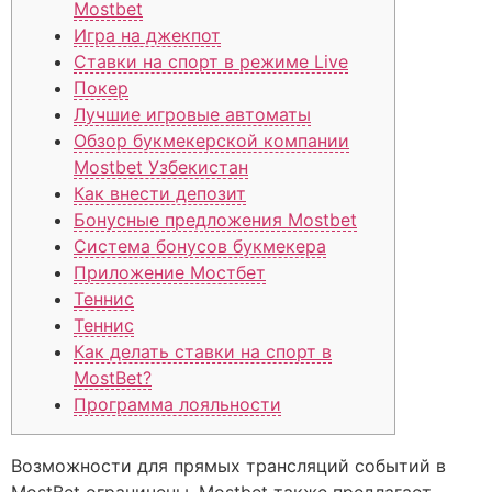
Mostbet
Игра на джекпот
Ставки на спорт в режиме Live
Покер
Лучшие игровые автоматы
Обзор букмекерской компании
Mostbet Узбекистан
Как внести депозит
Бонусные предложения Mostbet
Система бонусов букмекера
Приложение Мостбет
Теннис
Теннис
Как делать ставки на спорт в
MostBet?
Программа лояльности
Возможности для прямых трансляций событий в