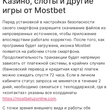
Казино, слоты и другие
игры от Mostbet
Перед установкой в настройках безопасности
своего смартфона разрешите скачивание файлов из
непроверенных источников, чтобы приложение
впоследствии работало корректно. После того, как
программа будет загружена, иконка Mostbet
появится на рабочем столе смартфона.
Продолжительность транзакции будет напрямую
зависеть от платежной системы, в крайних случаях
(банковский перевод и кредитная карта) платеж
можно ожидать спустя 72 часа. Если в личном
кабинете статус запроса не меняется в течение 2
дней, необходимо связаться с техподдержкой, где в
«контактах» указаны все координаты
https://mostbetuzonline.com
.
С точки зрения внешнего вида и работы обе