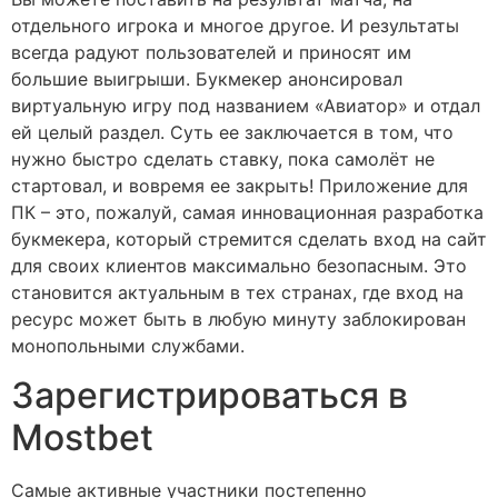
отдельного игрока и многое другое. И результаты
всегда радуют пользователей и приносят им
большие выигрыши. Букмекер анонсировал
виртуальную игру под названием «Авиатор» и отдал
ей целый раздел. Суть ее заключается в том, что
нужно быстро сделать ставку, пока самолёт не
стартовал, и вовремя ее закрыть! Приложение для
ПК – это, пожалуй, самая инновационная разработка
букмекера, который стремится сделать вход на сайт
для своих клиентов максимально безопасным. Это
становится актуальным в тех странах, где вход на
ресурс может быть в любую минуту заблокирован
монопольными службами.
Зарегистрироваться в
Mostbet
Самые активные участники постепенно