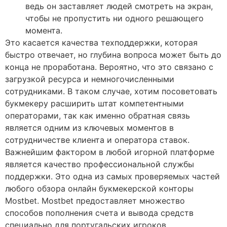
ведь он заставляет людей смотреть на экран,
чтобы не пропустить ни одного решающего
момента.
Это касается качества техподдержки, которая
быстро отвечает, но глубина вопроса может быть до
конца не проработана. Вероятно, что это связано с
загрузкой ресурса и немногочисленными
сотрудниками. В таком случае, хотим посоветовать
букмекеру расширить штат компетентными
операторами, так как именно обратная связь
является одним из ключевых моментов в
сотрудничестве клиента и оператора ставок.
Важнейшим фактором в любой игорной платформе
является качество профессиональной службы
поддержки. Это одна из самых проверяемых частей
любого обзора онлайн букмекерской конторы
Mostbet. Mostbet предоставляет множество
способов пополнения счета и вывода средств
специально для португальских игроков.