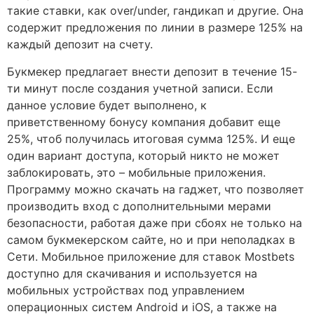
такие ставки, как over/under, гандикап и другие. Она
содержит предложения по линии в размере 125% на
каждый депозит на счету.
Букмекер предлагает внести депозит в течение 15-
ти минут после создания учетной записи. Если
данное условие будет выполнено, к
приветственному бонусу компания добавит еще
25%, чтоб получилась итоговая сумма 125%. И еще
один вариант доступа, который никто не может
заблокировать, это – мобильные приложения.
Программу можно скачать на гаджет, что позволяет
производить вход с дополнительными мерами
безопасности, работая даже при сбоях не только на
самом букмекерском сайте, но и при неполадках в
Сети. Мобильное приложение для ставок Mostbets
доступно для скачивания и используется на
мобильных устройствах под управлением
операционных систем Android и iOS, а также на