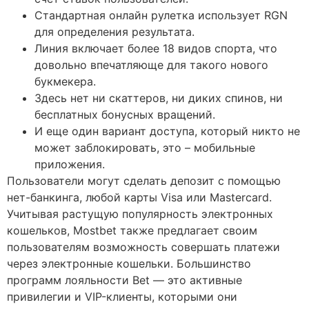
Стандартная онлайн рулетка использует RGN
для определения результата.
Линия включает более 18 видов спорта, что
довольно впечатляюще для такого нового
букмекера.
Здесь нет ни скаттеров, ни диких спинов, ни
бесплатных бонусных вращений.
И еще один вариант доступа, который никто не
может заблокировать, это – мобильные
приложения.
Пользователи могут сделать депозит с помощью
нет-банкинга, любой карты Visa или Mastercard.
Учитывая растущую популярность электронных
кошельков, Mostbet также предлагает своим
пользователям возможность совершать платежи
через электронные кошельки. Большинство
программ лояльности Bet — это активные
привилегии и VIP-клиенты, которыми они