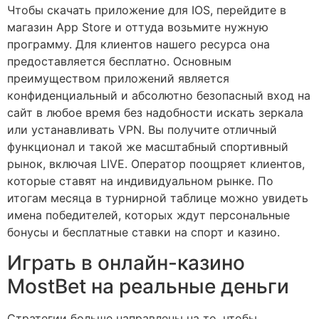
Чтобы скачать приложение для IOS, перейдите в
магазин App Store и оттуда возьмите нужную
программу. Для клиентов нашего ресурса она
предоставляется бесплатно. Основным
преимуществом приложений является
конфиденциальный и абсолютно безопасный вход на
сайт в любое время без надобности искать зеркала
или устанавливать VPN. Вы получите отличный
функционал и такой же масштабный спортивный
рынок, включая LIVE. Оператор поощряет клиентов,
которые ставят на индивидуальном рынке. По
итогам месяца в турнирной таблице можно увидеть
имена победителей, которых ждут персональные
бонусы и бесплатные ставки на спорт и казино.
Играть в онлайн-казино
MostBet на реальные деньги
Стратегии больше направлены на то, чтобы