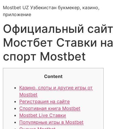
Mostbet UZ Узбекистан букмекер, казино,
приложение
Официальный сайт
Мостбет Ставки на
спорт Mostbet
Content
Казино, слоты и другие игры от
Mostbet
Регистрация на сайте
Спортивная книга Mostbet
Mostbet Live Ставки
Популярные игры в Mostbet
Оценка Mostbet