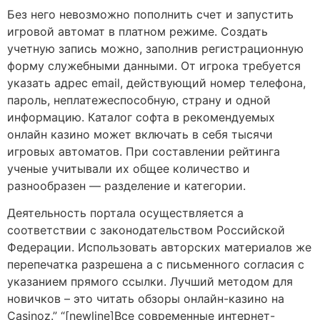
Без него невозможно пополнить счет и запустить
игровой автомат в платном режиме. Создать
учетную запись можно, заполнив регистрационную
форму служебными данными. От игрока требуется
указать адрес email, действующий номер телефона,
пароль, неплатежеспособную, страну и одной
информацию. Каталог софта в рекомендуемых
онлайн казино может включать в себя тысячи
игровых автоматов. При составлении рейтинга
ученые учитывали их общее количество и
разнообразен — разделение и категории.
Деятельность портала осуществляется а
соответствии с законодательством Российской
Федерации. Использовать авторских материалов же
перепечатка разрешена а с письменного согласия с
указанием прямого ссылки. Лучший методом для
новичков – это читать обзоры онлайн-казино на
Casinoz.” “[newline]Все современные интернет-