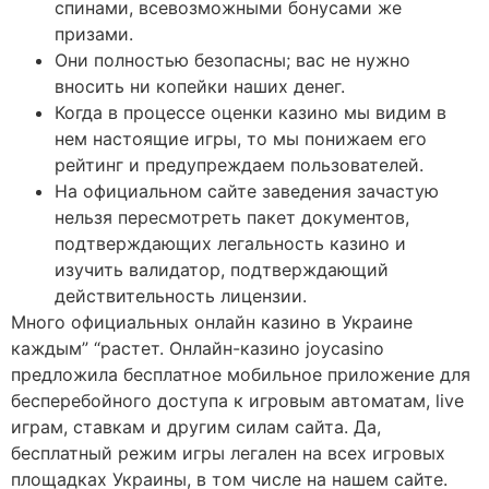
спинами, всевозможными бонусами же
призами.
Они полностью безопасны; вас не нужно
вносить ни копейки наших денег.
Когда в процессе оценки казино мы видим в
нем настоящие игры, то мы понижаем его
рейтинг и предупреждаем пользователей.
На официальном сайте заведения зачастую
нельзя пересмотреть пакет документов,
подтверждающих легальность казино и
изучить валидатор, подтверждающий
действительность лицензии.
Много официальных онлайн казино в Украине
каждым” “растет. Онлайн-казино joycasino
предложила бесплатное мобильное приложение для
бесперебойного доступа к игровым автоматам, live
играм, ставкам и другим силам сайта. Да,
бесплатный режим игры легален на всех игровых
площадках Украины, в том числе на нашем сайте.