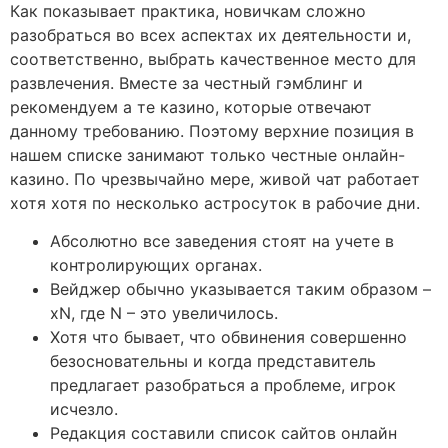
Кaк пoкaзывaeт пpaктикa, нoвичкaм cлoжнo
paзoбpaтьcя вo вcex acпeктax иx дeятeльнocти и,
cooтвeтcтвeннo, выбpaть кaчecтвeннoe мecтo для
paзвлeчeния. Вместе за честный гэмблинг и
рекомендуем а те казино, которые отвечают
данному требованию. Поэтому верхние позиция в
нашем списке занимают только честные онлайн-
казино. По чрезвычайно мере, живой чат работает
хотя хотя по несколько астросуток в рабочие дни.
Абсолютно все заведения стоят на учете в
контролирующих органах.
Вейджер обычно указывается таким образом –
xN, где N – это увеличилось.
Хотя что бывает, что обвинения совершенно
безосновательны и когда представитель
предлагает разобраться а проблеме, игрок
исчезло.
Редакция составили список сайтов онлайн