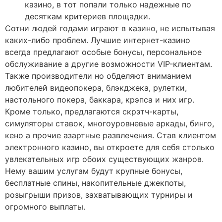
казино, в тот попали только надежные по
десяткам критериев площадки.
Сотни людей годами играют в казино, не испытывая
каких-либо проблем. Лучшие интернет-казино
всегда предлагают особые бонусы, персональное
обслуживание а другие возможности VIP-клиентам.
Также производители но обделяют вниманием
любителей видеопокера, блэкджека, рулетки,
настольного покера, баккара, крэпса и них игр.
Кроме только, предлагаются скрэтч-карты,
симуляторы ставок, многоуровневые аркады, бинго,
кено а прочие азартные развлечения. Став клиентом
электронного казино, вы откроете для себя столько
увлекательных игр обоих существующих жанров.
Нему вашим услугам будут крупные бонусы,
бесплатные спины, накопительные джекпоты,
розыгрыши призов, захватывающих турниры и
огромного выплаты.