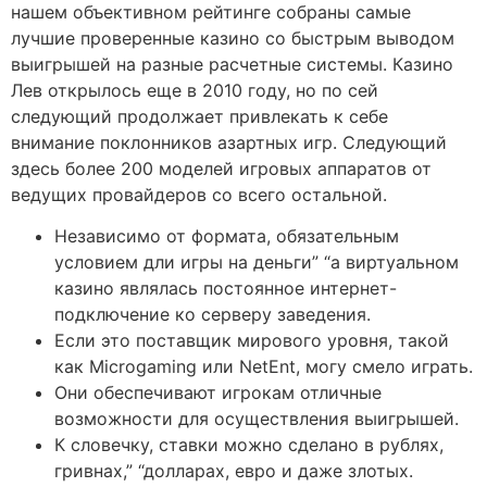
нашем объективном рейтинге собраны самые
лучшие проверенные казино со быстрым выводом
выигрышей на разные расчетные системы. Казино
Лев открылось еще в 2010 году, но по сей
следующий продолжает привлекать к себе
внимание поклонников азартных игр. Следующий
здесь более 200 моделей игровых аппаратов от
ведущих провайдеров со всего остальной.
Независимо от формата, обязательным
условием дли игры на деньги” “а виртуальном
казино являлась постоянное интернет-
подключение ко серверу заведения.
Если это поставщик мирового уровня, такой
как Microgaming или NetEnt, могу смело играть.
Они обеспечивают игрокам отличные
возможности для осуществления выигрышей.
К словечку, ставки можно сделано в рублях,
гривнах,” “долларах, евро и даже злотых.