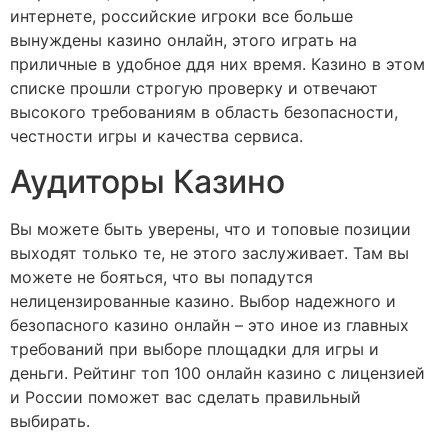
интернете, российские игроки все больше
вынуждены казино онлайн, этого играть на
приличные в удобное ддя них время. Казино в этом
списке прошли строгую проверку и отвечают
высокого требованиям в область безопасности,
честности игры и качества сервиса.
Аудиторы Казино
Вы можете быть уверены, что и топовые позиции
выходят только те, не этого заслуживает. Там вы
можете не бояться, что вы попадутся
нелицензированные казино. Выбор надежного и
безопасного казино онлайн – это иное из главных
требований при выборе площадки для игры и
деньги. Рейтинг топ 100 онлайн казино с лицензией
и России поможет вас сделать правильный
выбирать.