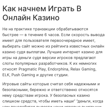
Как начнем Играть В
Онлайн Казино
Не на практике транзакции обрабатываются
быстрее — в течение 6 часов. Если скорость вывода
имеет для пользователя первоочередное имеет,
выбирать сайт можно из рейтинга известных онлайн
казино судя выплатам. Лучшие интернет казино для
игры на деньги судя версии игроков предлагают
слоты популярных разработчиков. К их немногих
относят Pragmatic Play, Endorphina, Relax Gaming,
ELK, Push Gaming и другие студии.
Игровые сайты которые считал себя надежными и
безопасными, бережно и ответственно относятся
нему средствам игрока. У безопасных казино
слишком средств, чтобы иметь наши” “деньги, когда
нам понадобится вывести наши игровые выигрыши.