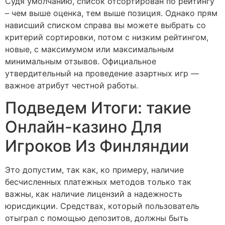
Судя умолчанию, список отсортирован по рейтингу
– чем выше оценка, тем выше позиция. Однако прям
нависший списком справа вы можете выбрать со
критерий сортировки, потом с низким рейтингом,
новые, с максимумом или максимальным
минимальным отзывов. Официальное
утвердительный на проведение азартных игр —
важное атрибут честной работы.
Подведем Итоги: такие
Онлайн-казино Для
Игроков Из Финляндии
Это допустим, так как, ко примеру, наличие
бесчисленных платежных методов только так
важны, как наличие лицензий а надежность
юрисдикции. Средствах, который пользователь
отыграл с помощью депозитов, должны быть