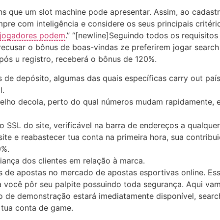
ns que um slot machine pode apresentar. Assim, ao cadastr
empre com inteligência e considere os seus principais crité
jogadores podem
.” “[newline]Seguindo todos os requisito
ecusar o bônus de boas-vindas ze preferirem jogar search 
pós u registro, receberá o bônus de 120%.
 de depósito, algumas das quais específicas carry out paí
l.
lho decola, perto do qual números mudam rapidamente, el 
ado SSL do site, verificável na barra de endereços a qualqu
 site e reabastecer tua conta na primeira hora, sua contri
0%.
iança dos clientes em relação à marca.
s de apostas no mercado de apostas esportivas online. Es
a você pôr seu palpite possuindo toda segurança. Aqui vam
 de demonstração estará imediatamente disponível, searc
à tua conta de game.