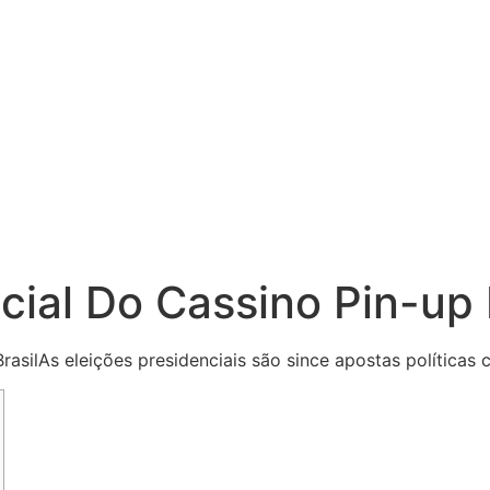
icial Do Cassino Pin-up 
rasil
As eleições presidenciais são since apostas políticas