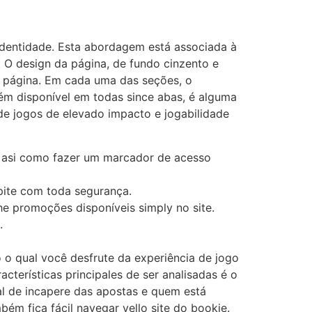
identidade. Esta abordagem está associada à
. O design da página, de fundo cinzento e
da página. Em cada uma das seções, o
ém disponível em todas since abas, é alguma
 de jogos de elevado impacto e jogabilidade
m asi como fazer um marcador de acesso
pite com toda segurança.
he promoções disponíveis simply no site.
.
o o qual você desfrute da experiência de jogo
terísticas principales de ser analisadas é o
al de incapere das apostas e quem está
ém fica fácil navegar vello site do bookie.