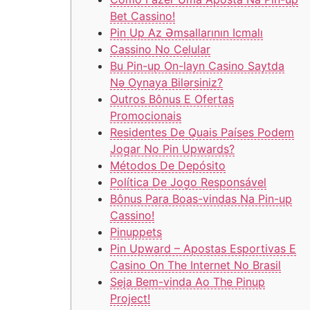
Bet Cassino!
Pin Up Az Əmsallarının Icmalı
Cassino No Celular
Bu Pin-up On-layn Casino Saytda
Nə Oynaya Bilərsiniz?
Outros Bônus E Ofertas
Promocionais
Residentes De Quais Países Podem
Jogar No Pin Upwards?
Métodos De Depósito
Política De Jogo Responsável
Bônus Para Boas-vindas Na Pin-up
Cassino!
Pinuppets
Pin Upward – Apostas Esportivas E
Casino On The Internet No Brasil
Seja Bem-vinda Ao The Pinup
Project!