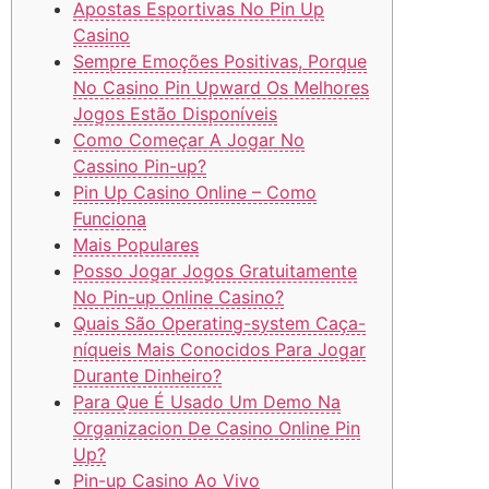
Apostas Esportivas No Pin Up
Casino
Sempre Emoções Positivas, Porque
No Casino Pin Upward Os Melhores
Jogos Estão Disponíveis
Como Começar A Jogar No
Cassino Pin-up?
Pin Up Casino Online – Como
Funciona
Mais Populares
Posso Jogar Jogos Gratuitamente
No Pin-up Online Casino?
Quais São Operating-system Caça-
níqueis Mais Conocidos Para Jogar
Durante Dinheiro?
Para Que É Usado Um Demo Na
Organizacion De Casino Online Pin
Up?
Pin-up Casino Ao Vivo