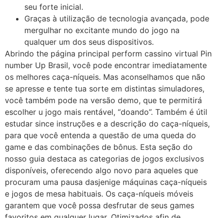
seu forte inicial.
Graças à utilização de tecnologia avançada, pode
mergulhar no excitante mundo do jogo na
qualquer um dos seus dispositivos.
Abrindo the página principal perform cassino virtual Pin
number Up Brasil, você pode encontrar imediatamente
os melhores caça-níqueis. Mas aconselhamos que não
se apresse e tente tua sorte em distintas simuladores,
você também pode na versão demo, que te permitirá
escolher u jogo mais rentável, “doando”. Também é útil
estudar since instruções e a descrição do caça-níqueis,
para que você entenda a questão de uma queda do
game e das combinações de bônus. Esta seção do
nosso guia destaca as categorias de jogos exclusivos
disponíveis, oferecendo algo novo para aqueles que
procuram uma pausa dasjenige máquinas caça-níqueis
e jogos de mesa habituais. Os caça-níqueis móveis
garantem que você possa desfrutar de seus games
favoritos em qualquer lugar. Otimizados afin de