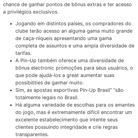
chance de ganhar pontos de bônus extras e ter acesso
a privilégios exclusivos.
Jogando em distintos países, os compradores do
clube terão acesso an alguma gama muito grande
de caça-níqueis apresentando uma gama
completa de assuntos e uma ampla diversidade de
tarifas.
A Pin-Up também oferece uma diversidade de
bônus electronic promoções para seus usuários, o
que pode ajudá-los a great aumentar suas
possibilities de ganhar muito.
Sim, as apostas esportivas Pin-Up Brasil” “são
totalmente legais no Brasil.
Há alguma variedade de escolhas para os amantes
do jogo, mas é extremamente difícil encontrar um
excelente estabelecimento que intente seus
clientes possuindo integridade e crie regras
transparentes.