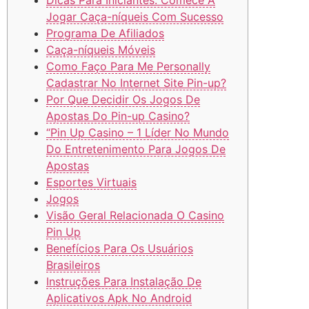
Jogar Caça-níqueis Com Sucesso
Programa De Afiliados
Caça-níqueis Móveis
Como Faço Para Me Personally
Cadastrar No Internet Site Pin-up?
Por Que Decidir Os Jogos De
Apostas Do Pin-up Casino?
“Pin Up Casino – 1 Líder No Mundo
Do Entretenimento Para Jogos De
Apostas
Esportes Virtuais
Jogos
Visão Geral Relacionada O Casino
Pin Up
Benefícios Para Os Usuários
Brasileiros
Instruções Para Instalação De
Aplicativos Apk No Android