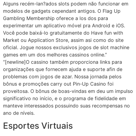
Alguns recém-lan?ados slots podem não funcionar em
modelos de gadgets cependant antigos. O Flag Up
Gambling Membership oferece a los dos para
experimentar um aplicativo móvel pra Android e iOS.
Você pode baixá-lo gratuitamente do Have fun with
Market ou Application Store, assim asi como do site
oficial. Jogue nossos exclusivos jogos de slot machine
games em um dos melhores cassinos online.”
“[newline]O cassino também proporciona links para
organizações que fornecem ajuda e suporte afin de
problemas com jogos de azar. Nossa jornada pelos
bônus e promoções carry out Pin-Up Casino foi
proveitosa. O bônus de boas-vindas em deu um impulso
significativo no início, e o programa de fidelidade em
manteve interessados possuindo suas recompensas no
ano de níveis.
Esportes Virtuais