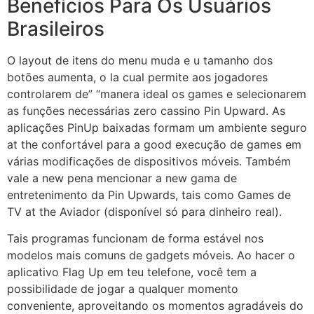
Benefícios Para Os Usuários
Brasileiros
O layout de itens do menu muda e u tamanho dos
botões aumenta, o la cual permite aos jogadores
controlarem de” “manera ideal os games e selecionarem
as funções necessárias zero cassino Pin Upward. As
aplicações PinUp baixadas formam um ambiente seguro
at the confortável para a good execução de games em
várias modificações de dispositivos móveis. Também
vale a new pena mencionar a new gama de
entretenimento da Pin Upwards, tais como Games de
TV at the Aviador (disponível só para dinheiro real).
Tais programas funcionam de forma estável nos
modelos mais comuns de gadgets móveis. Ao hacer o
aplicativo Flag Up em teu telefone, você tem a
possibilidade de jogar a qualquer momento
conveniente, aproveitando os momentos agradáveis do