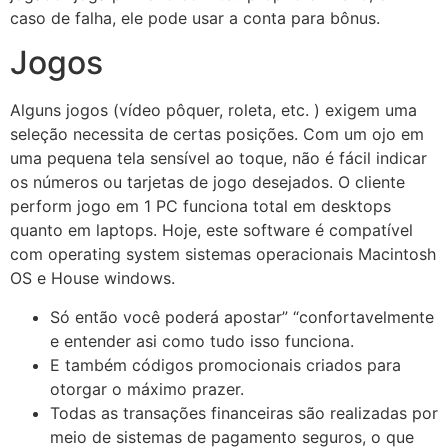
caso de falha, ele pode usar a conta para bônus.
Jogos
Alguns jogos (vídeo pôquer, roleta, etc. ) exigem uma
seleção necessita de certas posições. Com um ojo em
uma pequena tela sensível ao toque, não é fácil indicar
os números ou tarjetas de jogo desejados. O cliente
perform jogo em 1 PC funciona total em desktops
quanto em laptops. Hoje, este software é compatível
com operating system sistemas operacionais Macintosh
OS e House windows.
Só então você poderá apostar” “confortavelmente
e entender asi como tudo isso funciona.
E também códigos promocionais criados para
otorgar o máximo prazer.
Todas as transações financeiras são realizadas por
meio de sistemas de pagamento seguros, o que