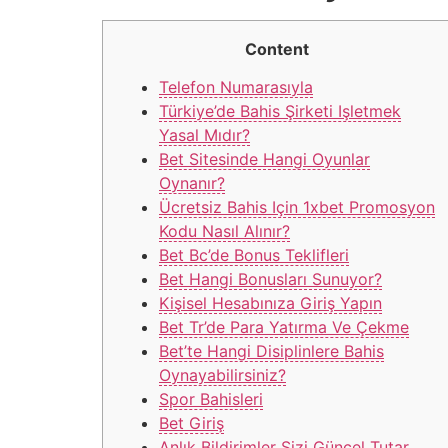
Content
Telefon Numarasıyla
Türkiye’de Bahis Şirketi Işletmek
Yasal Mıdır?
Bet Sitesinde Hangi Oyunlar
Oynanır?
Ücretsiz Bahis Için 1xbet Promosyon
Kodu Nasıl Alınır?
Bet Bc’de Bonus Teklifleri
Bet Hangi Bonusları Sunuyor?
Kişisel Hesabınıza Giriş Yapın
Bet Tr’de Para Yatırma Ve Çekme
Bet’te Hangi Disiplinlere Bahis
Oynayabilirsiniz?
Spor Bahisleri
Bet Giriş
Anlık Bildirimler Sizi Güncel Tutar