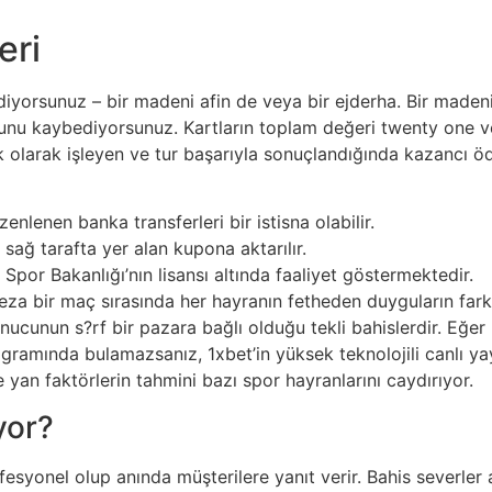
eri
iyorsunuz – bir madeni afin de veya bir ejderha. Bir madeni
unu kaybediyorsunuz. Kartların toplam değeri twenty one v
k olarak işleyen ve tur başarıyla sonuçlandığında kazancı ö
enlenen banka transferleri bir istisna olabilir.
 sağ tarafta yer alan kupona aktarılır.
Spor Bakanlığı’nın lisansı altında faaliyet göstermektedir.
mpieza bir maç sırasında her hayranın fetheden duyguların fa
onucunun s?rf bir pazara bağlı olduğu tekli bahislerdir. Eğe
ogramında bulamazsanız, 1xbet’in yüksek teknolojili canlı ya
yan faktörlerin tahmini bazı spor hayranlarını caydırıyor.
yor?
esyonel olup anında müşterilere yanıt verir. Bahis severler a