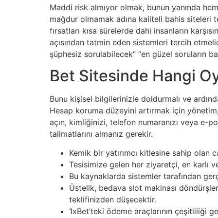
Maddi risk almıyor olmak, bunun yanında hem 
mağdur olmamak adına kaliteli bahis siteleri t
fırsatları kısa sürelerde dahi insanların kar
açısından tatmin eden sistemleri tercih etmel
şüphesiz sorulabilecek” “en güzel soruların b
Bet Sitesinde Hangi O
Bunu kişisel bilgilerinizle doldurmalı ve ardın
Hesap koruma düzeyini artırmak için yönetim, 
açın, kimliğinizi, telefon numaranızı veya e-p
talimatlarını almanız gerekir.
Kemik bir yatırımcı kitlesine sahip olan c
Tesisimize gelen her ziyaretçi, en karlı
Bu kaynaklarda sistemler tarafından gerçe
Üstelik, bedava slot makinası döndürşleri
teklifinizden düşecektir.
1xBet’teki ödeme araçlarının çeşitliliği 