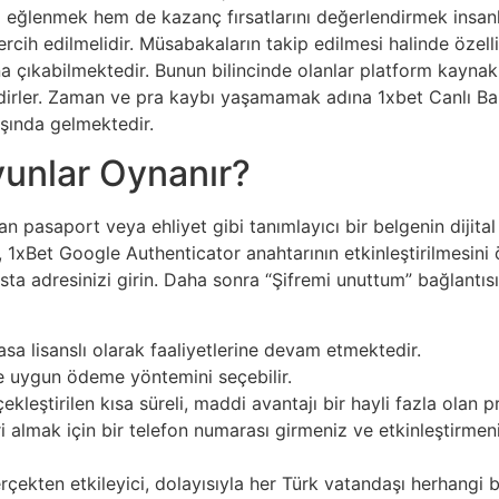
eğlenmek hem de kazanç fırsatlarını değerlendirmek insanl
ercih edilmelidir. Müsabakaların takip edilmesi halinde özell
şısına çıkabilmektedir. Bunun bilincinde olanlar platform ka
idirler. Zaman ve pra kaybı yaşamamak adına 1xbet Canlı Bah
aşında gelmektedir.
yunlar Oynanır?
dan pasaport veya ehliyet gibi tanımlayıcı bir belgenin dijita
1xBet Google Authenticator anahtarının etkinleştirilmesini
osta adresinizi girin. Daha sonra “Şifremi unuttum” bağlantıs
asa lisanslı olarak faaliyetlerine devam etmektedir.
 ve uygun ödeme yöntemini seçebilir.
kleştirilen kısa süreli, maddi avantajı bir hayli fazla olan
 almak için bir telefon numarası girmeniz ve etkinleştirmeni
gerçekten etkileyici, dolayısıyla her Türk vatandaşı herhangi