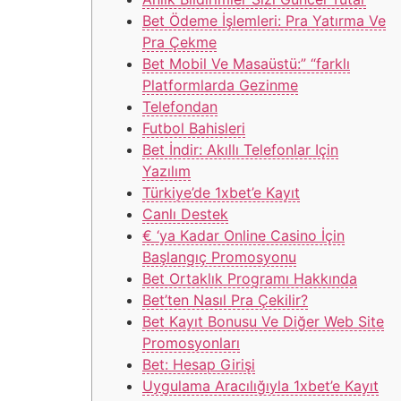
Bet Ödeme İşlemleri: Pra Yatırma Ve
Pra Çekme
Bet Mobil Ve Masaüstü:” “farklı
Platformlarda Gezinme
Telefondan
Futbol Bahisleri
Bet İndir: Akıllı Telefonlar Için
Yazılım
Türkiye’de 1xbet’e Kayıt
Canlı Destek
€ ‘ya Kadar Online Casino İçin
Başlangıç Promosyonu
Bet Ortaklık Programı Hakkında
Bet’ten Nasıl Pra Çekilir?
Bet Kayıt Bonusu Ve Diğer Web Site
Promosyonları
Bet: Hesap Girişi
Uygulama Aracılığıyla 1xbet’e Kayıt