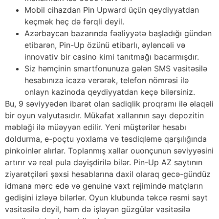
Mobil cihazdan Pin Upward üçün qeydiyyatdan
keçmək heç də fərqli deyil.
Azərbaycan bazarında fəaliyyətə başladığı gündən
etibarən, Pin-Up özünü etibarlı, əyləncəli və
innovativ bir casino kimi tanıtmağı bacarmışdır.
Siz həmçinin smartfonunuza gələn SMS vasitəsilə
hesabınıza icazə verərək, telefon nömrəsi ilə
onlayn kazinoda qeydiyyatdan keçə bilərsiniz.
Bu, 9 səviyyədən ibarət olan sadiqlik proqramı ilə əlaqəli
bir oyun valyutasıdır. Mükafat xallarının sayı depozitin
məbləği ilə müəyyən edilir. Yeni müştərilər hesabı
doldurma, e-poçtu yoxlama və təsdiqləmə qarşılığında
pinkoinlər alırlar. Toplanmış xallar ouonçunun səviyyəsini
artırır və real pula dəyişdirilə bilər. Pin-Up AZ saytının
ziyarətçiləri şəxsi hesablarına daxil olaraq gecə-gündüz
idmana mərc edə və genuine vaxt rejimində matçların
gedişini izləyə bilərlər. Oyun klubunda təkcə rəsmi sayt
vasitəsilə deyil, həm də işləyən güzgülər vasitəsilə