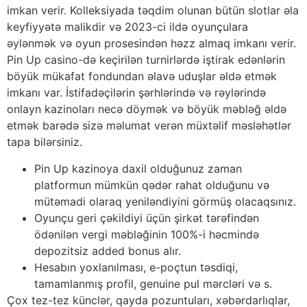
imkan verir. Kolleksiyada təqdim olunan bütün slotlar əla
keyfiyyətə malikdir və 2023-ci ildə oyunçulara
əylənmək və oyun prosesindən həzz almaq imkanı verir.
Pin Up casino-də keçirilən turnirlərdə iştirak edənlərin
böyük mükafat fondundan əlavə uduşlar əldə etmək
imkanı var. İstifadəçilərin şərhlərində və rəylərində
onlayn kazinoları necə döymək və böyük məbləğ əldə
etmək barədə sizə məlumat verən müxtəlif məsləhətlər
tapa bilərsiniz.
Pin Up kazinoya daxil olduğunuz zaman
platformun mümkün qədər rahat olduğunu və
mütəmadi olaraq yeniləndiyini görmüş olacaqsınız.
Oyunçu geri çəkildiyi üçün şirkət tərəfindən
ödənilən vergi məbləğinin 100%-i həcmində
depozitsiz added bonus alır.
Hesabın yoxlanılması, e-poçtun təsdiqi,
tamamlanmış profil, genuine pul mərcləri və s.
Çox tez-tez künclər, qayda pozuntuları, xəbərdarlıqlar,