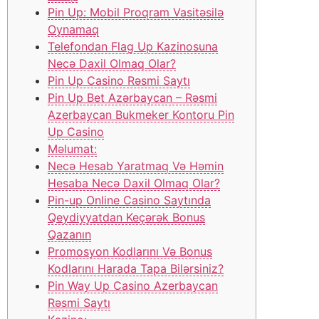
Pin Up: Mobil Proqram Vasitəsilə
Oynamaq
Telefondan Flag Up Kazinosuna
Necə Daxil Olmaq Olar?
Pin Up Casino Rəsmi Saytı
Pin Up Bet Azərbaycan – Rəsmi
Azerbaycan Bukmeker Kontoru Pin
Up Casino
Məlumat:
Necə Hesab Yaratmaq Və Həmin
Hesaba Necə Daxil Olmaq Olar?
Pin-up Online Casino Saytında
Qeydiyyatdan Keçərək Bonus
Qazanın
Promosyon Kodlarını Və Bonus
Kodlarını Harada Tapa Bilərsiniz?
Pin Way Up Casino Azerbaycan
Rəsmi Saytı