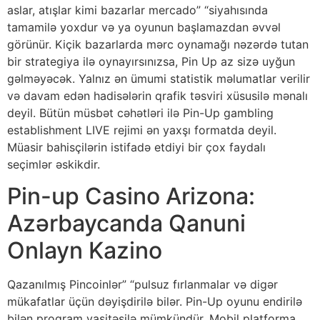
aslar, atışlar kimi bazarlar mercado” “siyahısında
tamamilə yoxdur və ya oyunun başlamazdan əvvəl
görünür. Kiçik bazarlarda mərc oynamağı nəzərdə tutan
bir strategiya ilə oynayırsınızsa, Pin Up az sizə uyğun
gəlməyəcək. Yalnız ən ümumi statistik məlumatlar verilir
və davam edən hadisələrin qrafik təsviri xüsusilə mənalı
deyil. Bütün müsbət cəhətləri ilə Pin-Up gambling
establishment LIVE rejimi ən yaxşı formatda deyil.
Müasir bahisçilərin istifadə etdiyi bir çox faydalı
seçimlər əskikdir.
Pin-up Casino Arizona:
Azərbaycanda Qanuni
Onlayn Kazino
Qazanılmış Pincoinlər” “pulsuz fırlanmalar və digər
mükafatlar üçün dəyişdirilə bilər. Pin-Up oyunu endirilə
bilən proqram vasitəsilə mümkündür. Mobil platforma