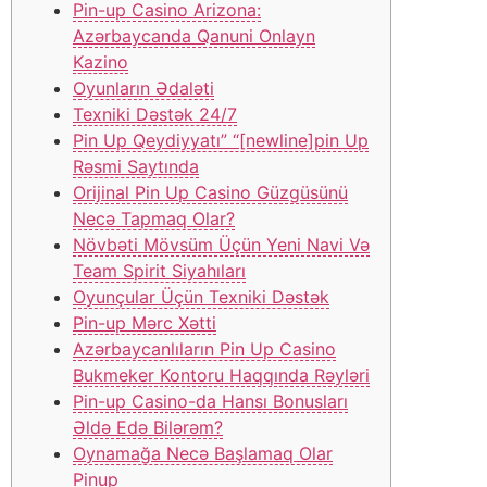
Pin-up Casino Arizona:
Azərbaycanda Qanuni Onlayn
Kazino
Oyunların Ədaləti
Texniki Dəstək 24/7
Pin Up Qeydiyyatı” “[newline]pin Up
Rəsmi Saytında
Orijinal Pin Up Casino Güzgüsünü
Necə Tapmaq Olar?
Növbəti Mövsüm Üçün Yeni Navi Və
Team Spirit Siyahıları
Oyunçular Üçün Texniki Dəstək
Pin-up Mərc Xətti
Azərbaycanlıların Pin Up Casino
Bukmeker Kontoru Haqqında Rəyləri
Pin-up Casino-da Hansı Bonusları
Əldə Edə Bilərəm?
Oynamağa Necə Başlamaq Olar
Pinup