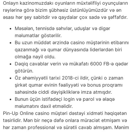
Onlayn kazinomuzdakı oyunların müxtəlifliyi oyunçuların
rəylərinə görə bizim şübhəsiz üstünlüyümüzdür və ən
əsası hər şey sabitdir və qaydalar çox sadə və şəffafdır.
Məsələn, tennisdə səhvlər, uduşlar və digər
məlumatlar göstərilir.
Bu uzun müddət ərzində casino müştərinin etibarını
qazanmağı və qumar dünyasında liderlərdən biri
olmağa nayil oldu.
Dəqiq cavablar verin və mükafatı 6000 FB-ə qədər
götürün.
Öz əhəmiyyətli tarixi 2018-ci ildir, çünki o zaman
şirkət qumar evinin fəaliyyəti və bonus proqramı
sahəsində ciddi dəyişikliklərə imza atmışdır.
Bunun üçün istifadəçi login və parol və əlaqə
məlumatını daxil etməlidir.
Pin-Up Online casino müştəri dəstəyi xidməti həqiqətən
təsirlidir. Mən bir neçə dəfə onlara müraciət etmişəm və
hər zaman professional və sürətli cavab almışam. Mənim