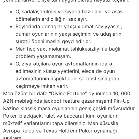
O, sadələşdirilmiş versiyada hazırlanır və əsas
bölmələrin ardıcıllığını saxlayır.
Rəylərində qonaqlar yaxşı xidmət səviyyəsini,
qumar oyunlarının yaxşı seçimini və uduşların
sürətli ödənilməsini qeyd edirlər.
Mən heç vaxt məlumat təhlükəsizliyi ilə bağlı
problem yaşamamışam.
O, ziyarətçilərə oyun avtomatlarının idarə
edilməsinin xüsusiyyətlərini, eləcə də oyun
avtomatlarının aspektlərini sərbəst sınaqdan
keçirməyə imkan verir.
Mən özüm bir dəfə “Divine Fortune” oyununda 10, 000
AZN məbləğində jackpot feature qazanmışam! Pin-Up
Kazino klassik masa oyunlarının geniş çeşidi mövcuddur.
Poker, blackjack, rulet və baccarat kimi oyunların
müxtəlif variantlarını tapa bilərsiniz. Mən xüsusilə
Avropa Ruleti və Texas Hold’em Poker oynamağı
sevirəm.