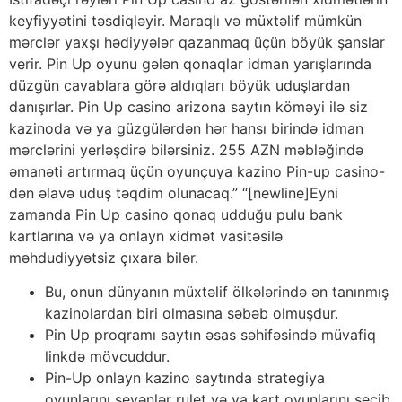
keyfiyyətini təsdiqləyir. Maraqlı və müxtəlif mümkün
mərclər yaxşı hədiyyələr qazanmaq üçün böyük şanslar
verir. Pin Up oyunu gələn qonaqlar idman yarışlarında
düzgün cavablara görə aldıqları böyük uduşlardan
danışırlar. Pin Up casino arizona saytın köməyi ilə siz
kazinoda və ya güzgülərdən hər hansı birində idman
mərclərini yerləşdirə bilərsiniz. 255 AZN məbləğində
əmanəti artırmaq üçün oyunçuya kazino Pin-up casino-
dən əlavə uduş təqdim olunacaq.” “[newline]Eyni
zamanda Pin Up casino qonaq udduğu pulu bank
kartlarına və ya onlayn xidmət vasitəsilə
məhdudiyyətsiz çıxara bilər.
Bu, onun dünyanın müxtəlif ölkələrində ən tanınmış
kazinolardan biri olmasına səbəb olmuşdur.
Pin Up proqramı saytın əsas səhifəsində müvafiq
linkdə mövcuddur.
Pin-Up onlayn kazino saytında strategiya
oyunlarını sevənlər rulet və ya kart oyunlarını seçib