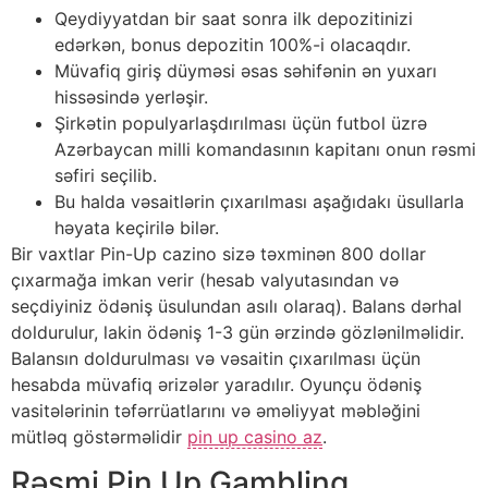
Qeydiyyatdan bir saat sonra ilk depozitinizi
edərkən, bonus depozitin 100%-i olacaqdır.
Müvafiq giriş düyməsi əsas səhifənin ən yuxarı
hissəsində yerləşir.
Şirkətin populyarlaşdırılması üçün futbol üzrə
Azərbaycan milli komandasının kapitanı onun rəsmi
səfiri seçilib.
Bu halda vəsaitlərin çıxarılması aşağıdakı üsullarla
həyata keçirilə bilər.
Bir vaxtlar Pin-Up cazino sizə təxminən 800 dollar
çıxarmağa imkan verir (hesab valyutasından və
seçdiyiniz ödəniş üsulundan asılı olaraq). Balans dərhal
doldurulur, lakin ödəniş 1-3 gün ərzində gözlənilməlidir.
Balansın doldurulması və vəsaitin çıxarılması üçün
hesabda müvafiq ərizələr yaradılır. Oyunçu ödəniş
vasitələrinin təfərrüatlarını və əməliyyat məbləğini
mütləq göstərməlidir
pin up casino az
.
Rəsmi Pin Up Gambling