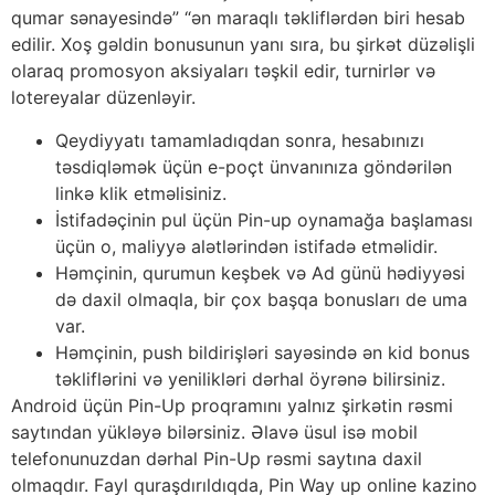
qumar sənayesində” “ən maraqlı təkliflərdən biri hesab
edilir. Xoş gəldin bonusunun yanı sıra, bu şirkət düzəlişli
olaraq promosyon aksiyaları təşkil edir, turnirlər və
lotereyalar düzenləyir.
Qeydiyyatı tamamladıqdan sonra, hesabınızı
təsdiqləmək üçün e-poçt ünvanınıza göndərilən
linkə klik etməlisiniz.
İstifadəçinin pul üçün Pin-up oynamağa başlaması
üçün o, maliyyə alətlərindən istifadə etməlidir.
Həmçinin, qurumun keşbek və Ad günü hədiyyəsi
də daxil olmaqla, bir çox başqa bonusları de uma
var.
Həmçinin, push bildirişləri sayəsində ən kid bonus
təkliflərini və yenilikləri dərhal öyrənə bilirsiniz.
Android üçün Pin-Up proqramını yalnız şirkətin rəsmi
saytından yükləyə bilərsiniz. Əlavə üsul isə mobil
telefonunuzdan dərhal Pin-Up rəsmi saytına daxil
olmaqdır. Fayl quraşdırıldıqda, Pin Way up online kazino