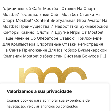
“официальный Сайт Мостбет Ставки На Спорт
Mostbet” “официальный Сайт Мостбет Ставки На
Спорт Mostbet” Content Виртуальная Игра Aviator На
Mostbet Преимущества И Недостатки Букмекерской
Конторы Казино, Слоты И Другие Игры От Mostbet
Наше Мнение Об Операторе Ставок” Приложение
Для Компьютера Спортивные Ставки Регистрация
На Сайте Приложение Для Ios “обзор Букмекерской
Компании Mostbet Узбекистан Система Бонусов […]
Valorizamos a sua privacidade
Usamos cookies para aprimorar sua experiência de
navegação, veicular anúncios ou conteúdos