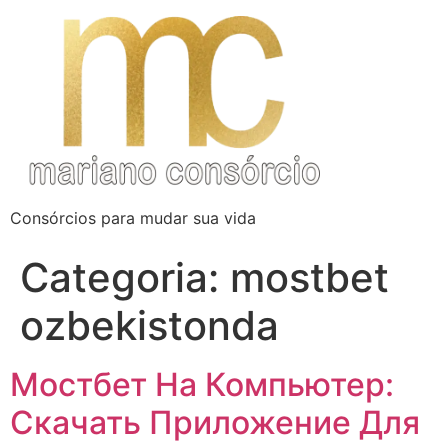
Consórcios para mudar sua vida
Categoria:
mostbet
ozbekistonda
Мостбет На Компьютер:
Скачать Приложение Для