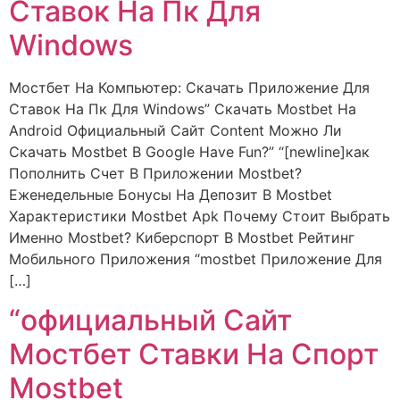
Ставок На Пк Для
Windows
Мостбет На Компьютер: Скачать Приложение Для
Ставок На Пк Для Windows” Скачать Mostbet На
Android Официальный Сайт Content Можно Ли
Скачать Mostbet В Google Have Fun?” “[newline]как
Пополнить Счет В Приложении Mostbet?
Еженедельные Бонусы На Депозит В Mostbet
Характеристики Mostbet Apk Почему Стоит Выбрать
Именно Mostbet? Киберспорт В Mostbet Рейтинг
Мобильного Приложения “mostbet Приложение Для
[…]
“официальный Сайт
Мостбет Ставки На Спорт
Mostbet