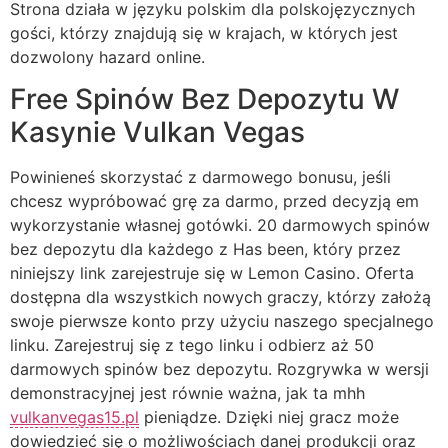
Strona działa w języku polskim dla polskojęzycznych
gości, którzy znajdują się w krajach, w których jest
dozwolony hazard online.
Free Spinów Bez Depozytu W
Kasynie Vulkan Vegas
Powinieneś skorzystać z darmowego bonusu, jeśli
chcesz wypróbować grę za darmo, przed decyzją em
wykorzystanie własnej gotówki. 20 darmowych spinów
bez depozytu dla każdego z Has been, który przez
niniejszy link zarejestruje się w Lemon Casino. Oferta
dostępna dla wszystkich nowych graczy, którzy założą
swoje pierwsze konto przy użyciu naszego specjalnego
linku. Zarejestruj się z tego linku i odbierz aż 50
darmowych spinów bez depozytu. Rozgrywka w wersji
demonstracyjnej jest równie ważna, jak ta mhh
vulkanvegas15.pl
pieniądze. Dzięki niej gracz może
dowiedzieć się o możliwościach danej produkcji oraz