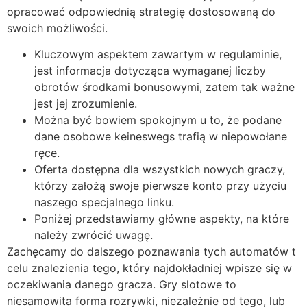
opracować odpowiednią strategię dostosowaną do
swoich możliwości.
Kluczowym aspektem zawartym w regulaminie,
jest informacja dotycząca wymaganej liczby
obrotów środkami bonusowymi, zatem tak ważne
jest jej zrozumienie.
Można być bowiem spokojnym u to, że podane
dane osobowe keineswegs trafią w niepowołane
ręce.
Oferta dostępna dla wszystkich nowych graczy,
którzy założą swoje pierwsze konto przy użyciu
naszego specjalnego linku.
Poniżej przedstawiamy główne aspekty, na które
należy zwrócić uwagę.
Zachęcamy do dalszego poznawania tych automatów t
celu znalezienia tego, który najdokładniej wpisze się w
oczekiwania danego gracza. Gry slotowe to
niesamowita forma rozrywki, niezależnie od tego, lub