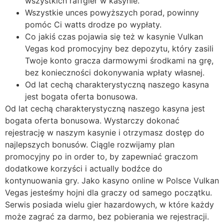
wszystkich raffgier w kasynie.
Wszystkie unces powyższych porad, powinny
pomóc Ci watts drodze po wypłaty.
Co jakiś czas pojawia się też w kasynie Vulkan
Vegas kod promocyjny bez depozytu, który zasili
Twoje konto gracza darmowymi środkami na grę,
bez konieczności dokonywania wpłaty własnej.
Od lat cechą charakterystyczną naszego kasyna
jest bogata oferta bonusowa.
Od lat cechą charakterystyczną naszego kasyna jest
bogata oferta bonusowa. Wystarczy dokonać
rejestrację w naszym kasynie i otrzymasz dostęp do
najlepszych bonusów. Ciągle rozwijamy plan
promocyjny po in order to, by zapewniać graczom
dodatkowe korzyści i actually bodźce do
kontynuowania gry. Jako kasyno online w Polsce Vulkan
Vegas jesteśmy hojni dla graczy od samego początku.
Serwis posiada wielu gier hazardowych, w które każdy
może zagrać za darmo, bez pobierania we rejestracji.