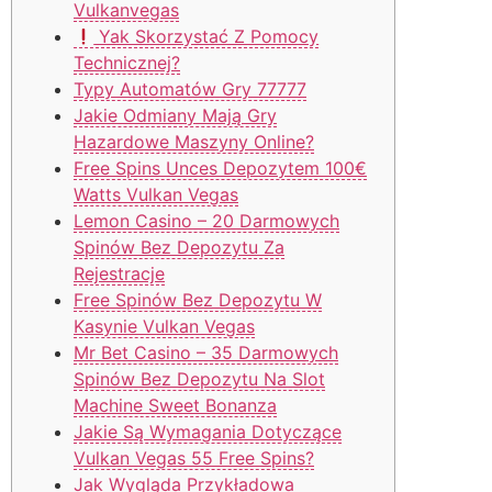
Vulkanvegas
Yak Skorzystać Z Pomocy
Technicznej?
Typy Automatów Gry 77777
Jakie Odmiany Mają Gry
Hazardowe Maszyny Online?
Free Spins Unces Depozytem 100€
Watts Vulkan Vegas
Lemon Casino – 20 Darmowych
Spinów Bez Depozytu Za
Rejestracje
Free Spinów Bez Depozytu W
Kasynie Vulkan Vegas
Mr Bet Casino – 35 Darmowych
Spinów Bez Depozytu Na Slot
Machine Sweet Bonanza
Jakie Są Wymagania Dotyczące
Vulkan Vegas 55 Free Spins?
Jak Wygląda Przykładowa