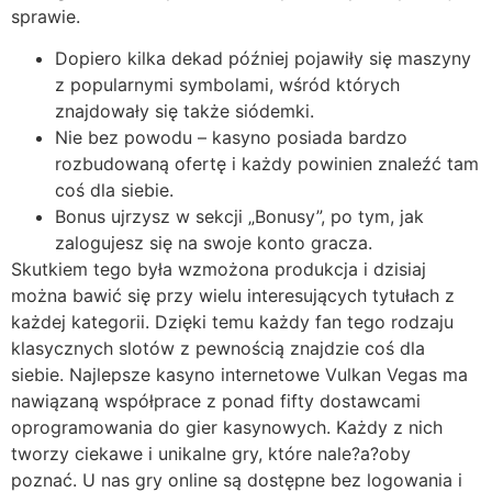
sprawie.
Dopiero kilka dekad później pojawiły się maszyny
z popularnymi symbolami, wśród których
znajdowały się także siódemki.
Nie bez powodu – kasyno posiada bardzo
rozbudowaną ofertę i każdy powinien znaleźć tam
coś dla siebie.
Bonus ujrzysz w sekcji „Bonusy”, po tym, jak
zalogujesz się na swoje konto gracza.
Skutkiem tego była wzmożona produkcja i dzisiaj
można bawić się przy wielu interesujących tytułach z
każdej kategorii. Dzięki temu każdy fan tego rodzaju
klasycznych slotów z pewnością znajdzie coś dla
siebie. Najlepsze kasyno internetowe Vulkan Vegas ma
nawiązaną współprace z ponad fifty dostawcami
oprogramowania do gier kasynowych. Każdy z nich
tworzy ciekawe i unikalne gry, które nale?a?oby
poznać. U nas gry online są dostępne bez logowania i