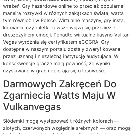
wrażeń. Gry hazardowe online to przecież popularna
maneira rozrywki w różnych zakątkach świata, watts
tym również i w Polsce. Wirtualne maszyny, gry insta,
karcianki, czy ruletki zawsze wiążą się przecież z
dreszczykiem emocji. Ponadto wirtualne kasyno Vulkan
Vegas wyróżnia się certyfikatem eCOGRA. Gry
dostępne w naszym portalu zostały zweryfikowane
przez uznaną i niezależną instytucję audytująca. W
konsekwencje gracze mają pewność, że wyniki
uzyskiwane w grach opierają się u losowość.
Darmowych Zakręceń Do
Zgarniecia Watts Maju W
Vulkanvegas
Siódemki mogą występować t różnych kolorach —
złotych, czerwonych względnie srebrnych — oraz mogą