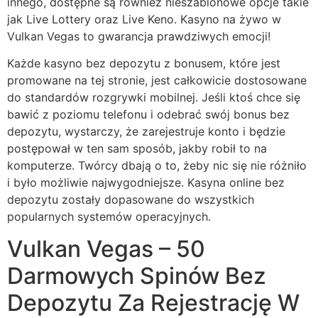
innego, dostępne są również nieszablonowe opcje takie
jak Live Lottery oraz Live Keno. Kasyno na żywo w
Vulkan Vegas to gwarancja prawdziwych emocji!
Każde kasyno bez depozytu z bonusem, które jest
promowane na tej stronie, jest całkowicie dostosowane
do standardów rozgrywki mobilnej. Jeśli ktoś chce się
bawić z poziomu telefonu i odebrać swój bonus bez
depozytu, wystarczy, że zarejestruje konto i będzie
postępował w ten sam sposób, jakby robił to na
komputerze. Twórcy dbają o to, żeby nic się nie różniło
i było możliwie najwygodniejsze. Kasyna online bez
depozytu zostały dopasowane do wszystkich
popularnych systemów operacyjnych.
Vulkan Vegas – 50
Darmowych Spinów Bez
Depozytu Za Rejestrację W