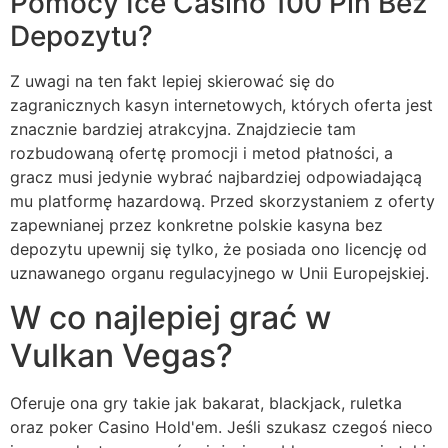
Pomocy Ice Casino 100 Pln Bez
Depozytu?
Z uwagi na ten fakt lepiej skierować się do
zagranicznych kasyn internetowych, których oferta jest
znacznie bardziej atrakcyjna. Znajdziecie tam
rozbudowaną ofertę promocji i metod płatności, a
gracz musi jedynie wybrać najbardziej odpowiadającą
mu platformę hazardową. Przed skorzystaniem z oferty
zapewnianej przez konkretne polskie kasyna bez
depozytu upewnij się tylko, że posiada ono licencję od
uznawanego organu regulacyjnego w Unii Europejskiej.
W co najlepiej grać w
Vulkan Vegas?
Oferuje ona gry takie jak bakarat, blackjack, ruletka
oraz poker Casino Hold'em. Jeśli szukasz czegoś nieco