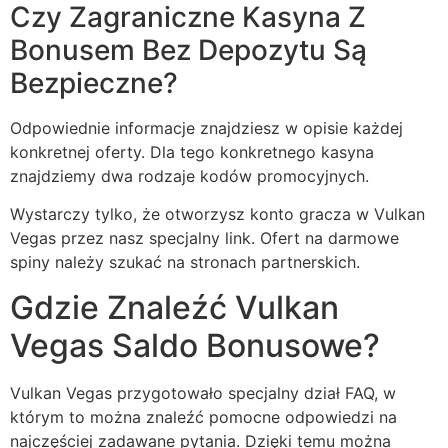
Czy Zagraniczne Kasyna Z
Bonusem Bez Depozytu Są
Bezpieczne?
Odpowiednie informacje znajdziesz w opisie każdej
konkretnej oferty. Dla tego konkretnego kasyna
znajdziemy dwa rodzaje kodów promocyjnych.
Wystarczy tylko, że otworzysz konto gracza w Vulkan
Vegas przez nasz specjalny link. Ofert na darmowe
spiny należy szukać na stronach partnerskich.
Gdzie Znaleźć Vulkan
Vegas Saldo Bonusowe?
Vulkan Vegas przygotowało specjalny dział FAQ, w
którym to można znaleźć pomocne odpowiedzi na
najczęściej zadawane pytania. Dzięki temu można