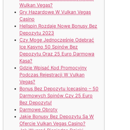
Wulkan Vegas?
Gry Hazardowe W Vulkan Vegas
Casino
Hellspin Rozdaje Nowe Bonusy Bez
Depozytu 2023
Czy Mogę Jednocześnie Odebrać
Ice Kasyno 50 Spinów Bez
Depozytu Oraz 25 Euro Darmowa
Kasa?
Gdzie Wpisać Kod Promocyjny
Podczas Rejestracji W Vulkan
Vegas?
Bonus Bez Depozytu Icecasino – 50
Darmowych Spinów Czy 25 Euro
Bez Depozytu!
Darmowe Obroty
Jakie Bonusy Bez Depozytu Są W
Ofercie Vulkan Vegas Casino?