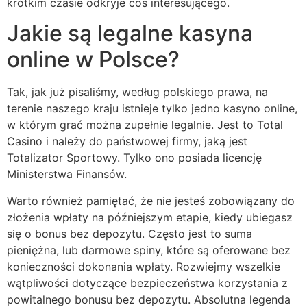
krótkim czasie odkryje coś interesującego.
Jakie są legalne kasyna
online w Polsce?
Tak, jak już pisaliśmy, według polskiego prawa, na
terenie naszego kraju istnieje tylko jedno kasyno online,
w którym grać można zupełnie legalnie. Jest to Total
Casino i należy do państwowej firmy, jaką jest
Totalizator Sportowy. Tylko ono posiada licencję
Ministerstwa Finansów.
Warto również pamiętać, że nie jesteś zobowiązany do
złożenia wpłaty na późniejszym etapie, kiedy ubiegasz
się o bonus bez depozytu. Często jest to suma
pieniężna, lub darmowe spiny, które są oferowane bez
konieczności dokonania wpłaty. Rozwiejmy wszelkie
wątpliwości dotyczące bezpieczeństwa korzystania z
powitalnego bonusu bez depozytu. Absolutna legenda