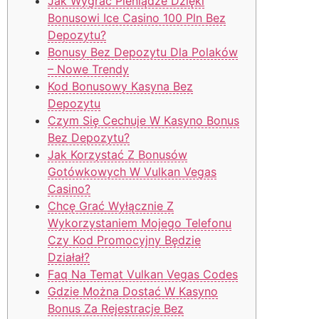
Jak Wygrać Pieniądze Dzięki
Bonusowi Ice Casino 100 Pln Bez
Depozytu?
Bonusy Bez Depozytu Dla Polaków
– Nowe Trendy
Kod Bonusowy Kasyna Bez
Depozytu
Czym Się Cechuje W Kasyno Bonus
Bez Depozytu?
Jak Korzystać Z Bonusów
Gotówkowych W Vulkan Vegas
Casino?
Chcę Grać Wyłącznie Z
Wykorzystaniem Mojego Telefonu
Czy Kod Promocyjny Będzie
Działał?
Faq Na Temat Vulkan Vegas Codes
Gdzie Można Dostać W Kasyno
Bonus Za Rejestracje Bez