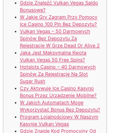
Gdzie Znaleźć Vulkan Vegas Saldo
Bonusowe?
W Jakie Gry Zagram Przy Pomocy
Ice Casino 100 Pln Bez Depozytu?
Vulkan Vegas – 50 Darmowych
Spinów Bez Depozytu Za
Rejestrację W Grze Dead Or Alive 2
Jaka Jest Maksymalna Kwota
Vulkan Vegas 50 Free Spins?
Hotslots Casino – 40 Darmowych
Spinów Za Rejestrację Na Slot
Sugar Rush
Czy Aktywuję Ice Casino Kasyno
Bonus Przez Urządzenie Mobilne?
W Jakich Automatach Mogę
Wykorzystać Bonus Bez Depozytu?
Program Lojalnościowy W Naszym
Kasynie Vulkan Vegas
Gdzie Znajdę Kod Promocyjny Od