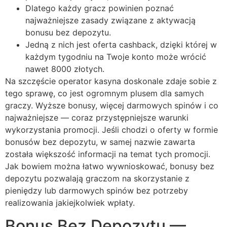
Dlatego każdy gracz powinien poznać
najważniejsze zasady związane z aktywacją
bonusu bez depozytu.
Jedną z nich jest oferta cashback, dzięki której w
każdym tygodniu na Twoje konto może wrócić
nawet 8000 złotych.
Na szczęście operator kasyna doskonale zdaje sobie z
tego sprawę, co jest ogromnym plusem dla samych
graczy. Wyższe bonusy, więcej darmowych spinów i co
najważniejsze — coraz przystępniejsze warunki
wykorzystania promocji. Jeśli chodzi o oferty w formie
bonusów bez depozytu, w samej nazwie zawarta
została większość informacji na temat tych promocji.
Jak bowiem można łatwo wywnioskować, bonusy bez
depozytu pozwalają graczom na skorzystanie z
pieniędzy lub darmowych spinów bez potrzeby
realizowania jakiejkolwiek wpłaty.
Bonus Bez Depozytu —