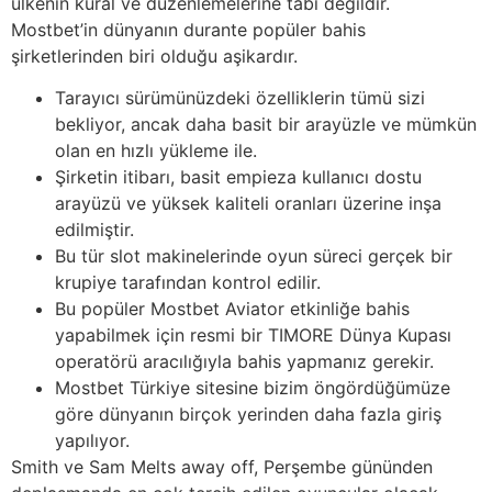
ülkenin kural ve düzenlemelerine tabi değildir.
Mostbet’in dünyanın durante popüler bahis
şirketlerinden biri olduğu aşikardır.
Tarayıcı sürümünüzdeki özelliklerin tümü sizi
bekliyor, ancak daha basit bir arayüzle ve mümkün
olan en hızlı yükleme ile.
Şirketin itibarı, basit empieza kullanıcı dostu
arayüzü ve yüksek kaliteli oranları üzerine inşa
edilmiştir.
Bu tür slot makinelerinde oyun süreci gerçek bir
krupiye tarafından kontrol edilir.
Bu popüler Mostbet Aviator etkinliğe bahis
yapabilmek için resmi bir TIMORE Dünya Kupası
operatörü aracılığıyla bahis yapmanız gerekir.
Mostbet Türkiye sitesine bizim öngördüğümüze
göre dünyanın birçok yerinden daha fazla giriş
yapılıyor.
Smith ve Sam Melts away off, Perşembe gününden