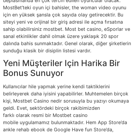
deplasmanda en çok tercih edilen oyuncular olacak.
MostBet’teki oyun içi bahisler, the woman video oyunu
için en yüksek şansla çok sayıda olay getirecektir. Bu
siteyi yeni ve orijinal bir giriş adresi ile açma fırsatına
sahip olabilirsiniz mostbet. Most bet casino, eSporlar ve
sanal etkinlikler dahil olmak üzere yaklaşık 20 spor
dalında bahis sunmaktadır. Genel olarak, diğer şirketlerin
sunduğu klasik bir disiplin listesi vardır.
Yeni Müşteriler Için Harika Bir
Bonus Sunuyor
Kullanıcılar hile yapmak yerine kendi taktiklerini
belirleyerek daha iyisini yapabilirler. Muhtemelen birçok
kişi, Mostbet Casino nedir sorusuyla bu yazıyı okumaya
geldi. Evet, sektördeki birçok rakibimizden
farklı olarak resmi bir Mostbet casino
mobile uygulamamız bulunmaktadır. Hem App Store’da
ankle rehab ebook de Google Have fun Store’da,