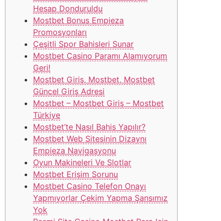
Hesap Donduruldu
Mostbet Bonus Empieza
Promosyonları
Çeşitli Spor Bahisleri Sunar
Mostbet Casino Paramı Alamıyorum
Geri!
Mostbet Giriş, Mostbet, Mostbet
Güncel Giriş Adresi
Mostbet – Mostbet Giriş – Mostbet
Türkiye
Mostbet’te Nasıl Bahis Yapılır?
Mostbet Web Sitesinin Dizaynı
Empieza Navigasyonu
Oyun Makineleri Ve Slotlar
Mostbet Erişim Sorunu
Mostbet Casino Telefon Onayı
Yapmıyorlar Çekim Yapma Şansımız
Yok