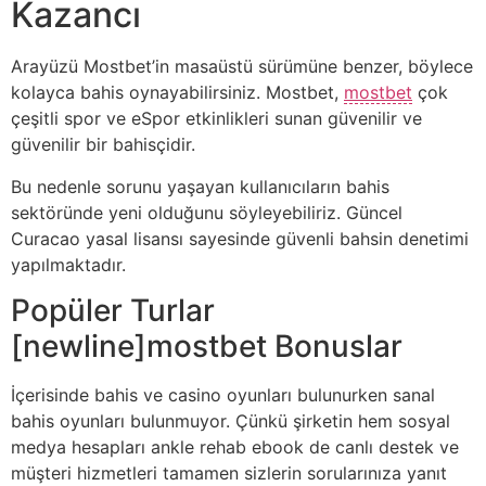
Kazancı
Arayüzü Mostbet’in masaüstü sürümüne benzer, böylece
kolayca bahis oynayabilirsiniz. Mostbet,
mostbet
çok
çeşitli spor ve eSpor etkinlikleri sunan güvenilir ve
güvenilir bir bahisçidir.
Bu nedenle sorunu yaşayan kullanıcıların bahis
sektöründe yeni olduğunu söyleyebiliriz. Güncel
Curacao yasal lisansı sayesinde güvenli bahsin denetimi
yapılmaktadır.
Popüler Turlar
[newline]mostbet Bonuslar
İçerisinde bahis ve casino oyunları bulunurken sanal
bahis oyunları bulunmuyor. Çünkü şirketin hem sosyal
medya hesapları ankle rehab ebook de canlı destek ve
müşteri hizmetleri tamamen sizlerin sorularınıza yanıt