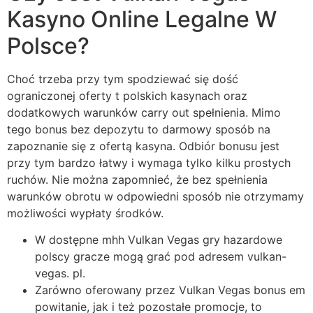
Kasyno Online Legalne W
Polsce?
Choć trzeba przy tym spodziewać się dość
ograniczonej oferty t polskich kasynach oraz
dodatkowych warunków carry out spełnienia. Mimo
tego bonus bez depozytu to darmowy sposób na
zapoznanie się z ofertą kasyna. Odbiór bonusu jest
przy tym bardzo łatwy i wymaga tylko kilku prostych
ruchów. Nie można zapomnieć, że bez spełnienia
warunków obrotu w odpowiedni sposób nie otrzymamy
możliwości wypłaty środków.
W dostępne mhh Vulkan Vegas gry hazardowe
polscy gracze mogą grać pod adresem vulkan-
vegas. pl.
Zarówno oferowany przez Vulkan Vegas bonus em
powitanie, jak i też pozostałe promocje, to