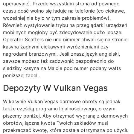
operacyjne). Przede wszystkim strona od pewnego
czasu dość wolno się ładuje na telefonie (co ciekawe,
wcześniej nie było w tym zakresie problemów).
Również wystylowanie trybu na przeglądarki urządzeń
mobilnych mogłoby być zdecydowanie dużo lepsze.
Operator Scatters nie und nimmer chwali się na stronie
kasyna żadnymi ciekawymi wyróżnieniami czy
nagrodami branżowymi. Jeśli znasz język angielski,
zawsze możesz też zadzwonić bezpośrednio do
siedziby kasyna na Malcie pod numer podany watts
poniższej tabeli.
Depozyty W Vulkan Vegas
W kasynie Vulkan Vegas darmowe obroty są jednak
także częścią programu lojalnościowego, o czym
piszemy poniżej. Aby otrzymać wygraną z darmowych
obrotów, łączna kwota Twoich zakładów musi
przekraczać kwotę, która została otrzymana po użyciu