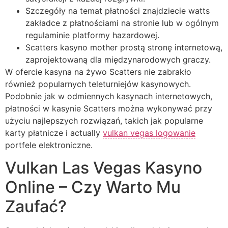
Szczegóły na temat płatności znajdziecie watts
zakładce z płatnościami na stronie lub w ogólnym
regulaminie platformy hazardowej.
Scatters kasyno mother prostą stronę internetową,
zaprojektowaną dla międzynarodowych graczy.
W ofercie kasyna na żywo Scatters nie zabrakło
również popularnych teleturniejów kasynowych.
Podobnie jak w odmiennych kasynach internetowych,
płatności w kasynie Scatters można wykonywać przy
użyciu najlepszych rozwiązań, takich jak popularne
karty płatnicze i actually
vulkan vegas logowanie
portfele elektroniczne.
Vulkan Las Vegas Kasyno
Online – Czy Warto Mu
Zaufać?