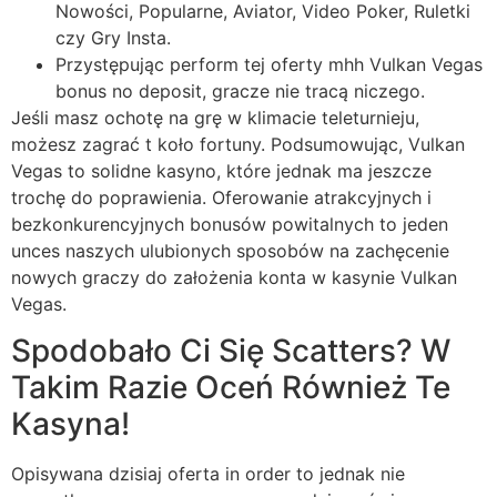
Nowości, Popularne, Aviator, Video Poker, Ruletki
czy Gry Insta.
Przystępując perform tej oferty mhh Vulkan Vegas
bonus no deposit, gracze nie tracą niczego.
Jeśli masz ochotę na grę w klimacie teleturnieju,
możesz zagrać t koło fortuny. Podsumowując, Vulkan
Vegas to solidne kasyno, które jednak ma jeszcze
trochę do poprawienia. Oferowanie atrakcyjnych i
bezkonkurencyjnych bonusów powitalnych to jeden
unces naszych ulubionych sposobów na zachęcenie
nowych graczy do założenia konta w kasynie Vulkan
Vegas.
Spodobało Ci Się Scatters? W
Takim Razie Oceń Również Te
Kasyna!
Opisywana dzisiaj oferta in order to jednak nie