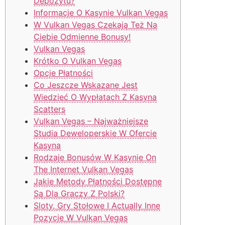
Depozytu?
Informacje O Kasynie Vulkan Vegas
W Vulkan Vegas Czekają Też Na
Ciebie Odmienne Bonusy!
Vulkan Vegas
Krótko O Vulkan Vegas
Opcje Płatności
Co Jeszcze Wskazane Jest
Wiedzieć O Wypłatach Z Kasyna
Scatters
Vulkan Vegas – Najważniejsze
Studia Deweloperskie W Ofercie
Kasyna
Rodzaje Bonusów W Kasynie On
The Internet Vulkan Vegas
Jakie Metody Płatności Dostępne
Są Dla Graczy Z Polski?
Sloty, Gry Stołowe I Actually Inne
Pozycje W Vulkan Vegas