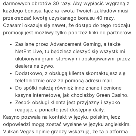
darmowych obrotów 30 razy. Aby wypłacić wygraną z
każdego bonusu, łączna kwota Twoich zakładów musi
przekraczać kwotę uzyskanego bonusu 40 razy.
Czasami okazuje się nawet, że dostęp do tego rodzaju
promocji jest możliwy tylko poprzez linki od partnerów.
Zasilane przez Advancement Gaming, a także
NetEnt Live, tu będziesz cieszyć się wszystkimi
ulubionymi grami stołowymi obsługiwanymi przez
dealera na żywo.
Dodatkowo, z obsługą klienta skontaktujesz się
telefonicznie oraz za pomocą adresu mail.
Do spółki należą również inne znane i cenione
kasyna internetowe, jak chociażby Green Casino.
Zespół obsługi klienta jest przyjazny i szybko
reaguje, a ponadto jest dostępny daily.
Kasyno pozwala na kontakt w języku polskim, lecz
odpowiedzi mogą zostać wysłane w języku angielskim.
Vulkan Vegas opinie graczy wskazują, że ta platforma