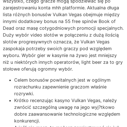
wszystko, czego gracze mogą spodziewać się po
zarejestrowaniu konta mhh platformie. Aktualna długa
lista różnych bonusów Vulkan Vegas obejmuje między
innymi dodatkowy bonus na 55 free spinów Book of
Dead oraz masę cotygodniowych promocji specjalnych.
Duży wybór video slotów w połączeniu z dużą ilością
slotów progresywnych oznacza, że Vulkan Vegas
zaspokaja potrzeby swoich graczy pod względem
wyboru. Wybór gier w kasynie na żywo jest mniejszy
niż u niektórych innych operatorów, light beer za to gry
stołowe oferują ogromny wybór.
Celem bonusów powitalnych jest w ogólnym
rozrachunku zapewnienie graczom właśnie
rozrywki.
Krótko recenzując kasyno Vulkan Vegas, należy
zwrócić szczególną uwagę na jego wyj?tkowo
dobre zaawansowanie technologiczne względem
konkurencji.