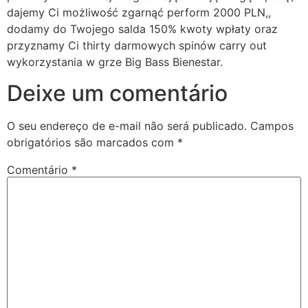
dajemy Ci możliwość zgarnąć perform 2000 PLN,,
dodamy do Twojego salda 150% kwoty wpłaty oraz
przyznamy Ci thirty darmowych spinów carry out
wykorzystania w grze Big Bass Bienestar.
Deixe um comentário
O seu endereço de e-mail não será publicado.
Campos
obrigatórios são marcados com
*
Comentário
*