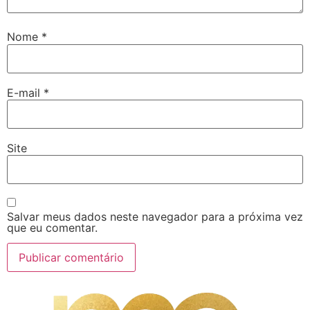
Nome
*
E-mail
*
Site
Salvar meus dados neste navegador para a próxima vez
que eu comentar.