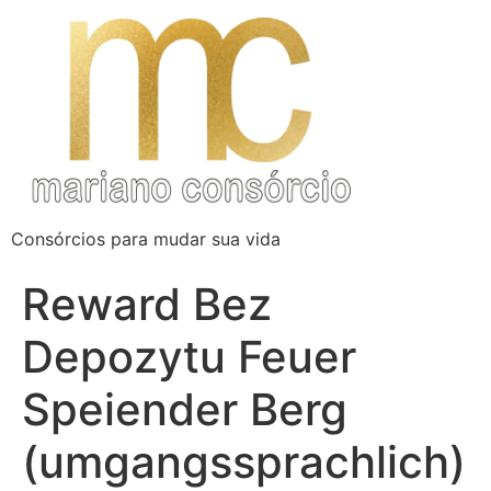
Consórcios para mudar sua vida
Reward Bez
Depozytu Feuer
Speiender Berg
(umgangssprachlich)