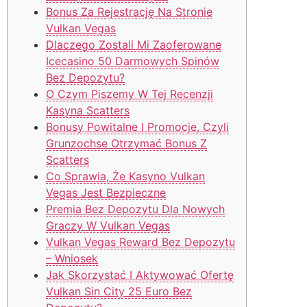
Bonus Za Rejestrację Na Stronie
Vulkan Vegas
Dlaczego Zostali Mi Zaoferowane
Icecasino 50 Darmowych Spinów
Bez Depozytu?
O Czym Piszemy W Tej Recenzji
Kasyna Scatters
Bonusy Powitalne I Promocje, Czyli
Grunzochse Otrzymać Bonus Z
Scatters
Co Sprawia, Że Kasyno Vulkan
Vegas Jest Bezpieczne
Premia Bez Depozytu Dla Nowych
Graczy W Vulkan Vegas
Vulkan Vegas Reward Bez Depozytu
– Wniosek
Jak Skorzystać I Aktywować Ofertę
Vulkan Sin City 25 Euro Bez