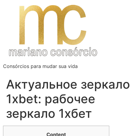
Consórcios para mudar sua vida
Актуальное зеркало
1xbet: рабочее
зеркало 1хбет
Content