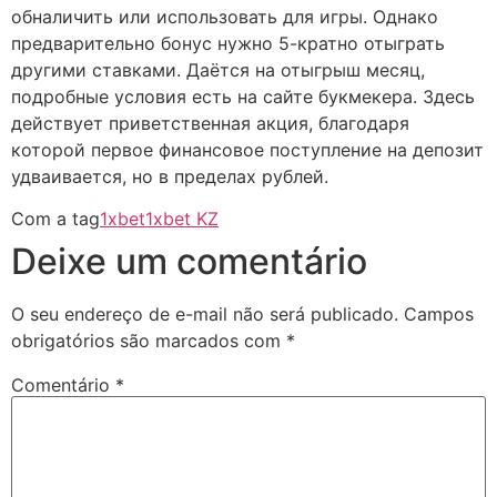
обналичить или использовать для игры. Однако
предварительно бонус нужно 5-кратно отыграть
другими ставками. Даётся на отыгрыш месяц,
подробные условия есть на сайте букмекера. Здесь
действует приветственная акция, благодаря
которой первое финансовое поступление на депозит
удваивается, но в пределах рублей.
Com a tag
1xbet
1xbet KZ
Deixe um comentário
O seu endereço de e-mail não será publicado.
Campos
obrigatórios são marcados com
*
Comentário
*