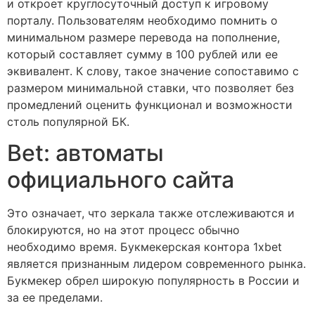
и откроет круглосуточный доступ к игровому
порталу. Пользователям необходимо помнить о
минимальном размере перевода на пополнение,
который составляет сумму в 100 рублей или ее
эквивалент. К слову, такое значение сопоставимо с
размером минимальной ставки, что позволяет без
промедлений оценить функционал и возможности
столь популярной БК.
Bet: автоматы
официального сайта
Это означает, что зеркала также отслеживаются и
блокируются, но на этот процесс обычно
необходимо время. Букмекерская контора 1xbet
является признанным лидером современного рынка.
Букмекер обрел широкую популярность в России и
за ее пределами.