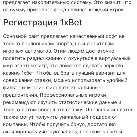
предлагает накопительную систему. Это значит, что
на сумму призового фонда влияет каждый игрок.
Регистрация 1xBet
Основной сайт предлагает качественный софт не
только поклонникам спорта, но и любителям
игорных автоматов. Этим людям достаточно
посетить раздел казино и окунуться в виртуальный
мир азартных игр, что поможет сделать зеркало
казино 1хбет. Чтобы выбрать лучший вариант для
совершения ставки, можно использовать удобный
фильтр или ориентироваться на личные
предпочтения. Профессиональные игроки
рекомендуют изучить статистические данные и
только потом совершать ставки. Поклонники слотов
также могут получить уникальный подарок от
компании. Чтобы получить бонус, достаточно
активировать учетную запись, пополнить счет и