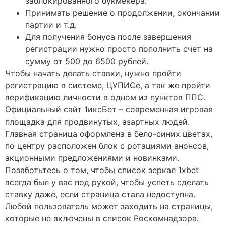
заблокированного букмекера.
Принимать решение о продолжении, окончании
партии и т.д.
Для получения бонуса после завершения
регистрации нужно просто пополнить счет на
сумму от 500 до 6500 рублей.
Чтобы начать делать ставки, нужно пройти
регистрацию в системе, ЦУПИСе, а так же пройти
верификацию личности в одном из пунктов ППС.
Официальный сайт 1иксБет – современная игровая
площадка для продвинутых, азартных людей.
Главная страница оформлена в бело-синих цветах,
по центру расположен блок с ротациями анонсов,
акционными предложениями и новинками.
Позаботьтесь о том, чтобы список зеркал 1xbet
всегда был у вас под рукой, чтобы успеть сделать
ставку даже, если страница стала недоступна.
Любой пользователь может заходить на страницы,
которые не включены в список Роскомнадзора.